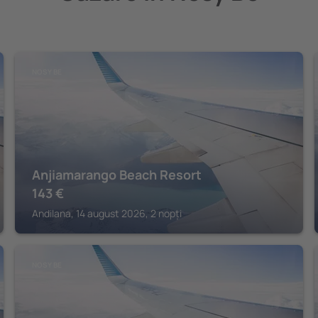
NOSY BE
Anjiamarango Beach Resort
143
€
Andilana, 14 august 2026, 2 nopți
NOSY BE