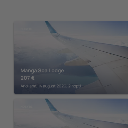
NOSY BE
Manga Soa Lodge
207
€
Andilana, 14 august 2026, 2 nopți
NOSY BE