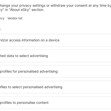
NOSY BE
Home The Residence
Andilana, 14 august 2026, 2 nopți
Vedeţi mai multe oferte în Nosy Be
Nosy Be – cea m
zare pentru fiecare buget şi
Puteți alege dintr-o ofertă v