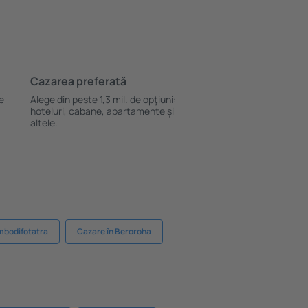
Cazarea preferată
le
Alege din peste 1,3 mil. de opţiuni:
hoteluri, cabane, apartamente și
altele.
mbodifotatra
Cazare în Beroroha