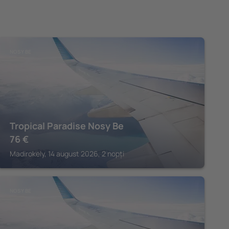
NOSY BE
Tropical Paradise Nosy Be
76
€
Madirokely, 14 august 2026, 2 nopți
NOSY BE