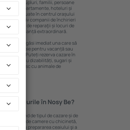
 persoană, cupluri, familii, persoane
i pot sta în apartamente, hoteluri și
e și sunt situate în centrul orașului
opiere, inclusiv companii de închirieri
ine, centre de reparaţii și locuri de
antează o vacanță extraordinară.
Nosy Be, veţi găsi imediat una care să
t ce aveți nevoie pentru vacanță sau
nația aleasă. Puteți rezerva cazare în
persoanele cu dizabilități, sugari și
care călătoresc cu animale de
oferă hotelurile în Nosy Be?
 Nosy Be depind de tipul de cazare și de
pot beneficia de camere cu chicinetă,
ensile pentru prepararea ceaiului şi a