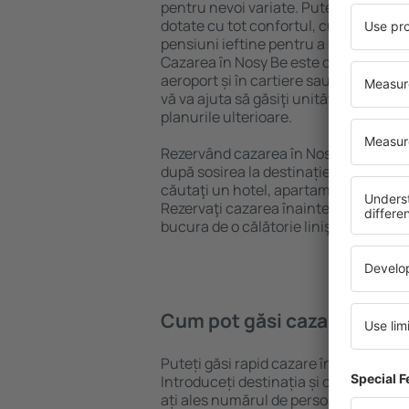
pentru nevoi variate. Puteți beneficia
dotate cu tot confortul, cu numeroase 
pensiuni ieftine pentru a sta câteva zi
Cazarea în Nosy Be este disponibilă în
aeroport și în cartiere sau regiuni ma
vă va ajuta să găsiţi unităţi de cazare 
planurile ulterioare.
Rezervând cazarea în Nosy Be mai dev
după sosirea la destinație vă puteţi rel
căutaţi un hotel, apartament sau altă
Rezervaţi cazarea înainte de călătoria
bucura de o călătorie liniştită.
Cum pot găsi cazare în Nos
Puteți găsi rapid cazare în Nosy Be f
Introduceți destinația și datele de c
ați ales numărul de persoane, motorul