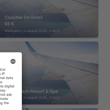
Coucher De Soleil
65
€
Madirokely, 14 august 2026, 2 nopți
NOSY BE
Palm Beach Resort & Spa
Madirokely, 14 august 2026, 2 nopți