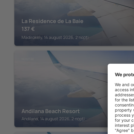
La Residence de La Baie
137
€
Madirokely, 14 august 2026, 2 nopți
NOSY BE
Andilana Beach Resort
Andilana, 14 august 2026, 2 nopți