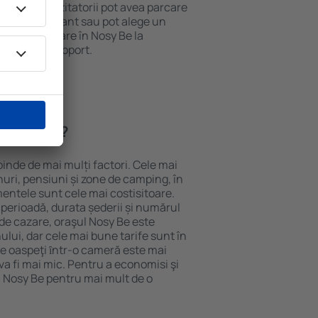
 internet. Vizitatorii pot avea parcare
ă la restaurant sau pot alege un
t rezerva cazare în Nosy Be la
ort de la aeroport.
n Nosy Be?
pinde de mai mulți factori. Cele mai
nuri, pensiuni și zone de camping, în
mentele sunt cele mai costisitoare.
 perioadă, durata șederii și numărul
de cazare, oraşul Nosy Be este
ului, dar cele mai bune tarife sunt în
e oaspeţi ȋntr-o cameră este mai
va fi mai mic. Pentru a economisi şi
n Nosy Be pentru mai mult de o