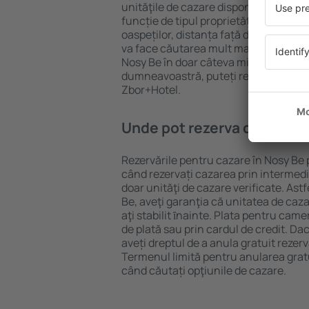
unităţile de cazare disponibile în Nosy
funcție de tipul proprietăţii, numărul 
oaspeților, distanța față de centru și
va face căutarea mult mai ușoară. Ast
Nosy Be în doar câteva minute. În fun
dumneavoastră, puteți rezerva doar 
Zbor+Hotel.
Unde pot rezerva cazare în
Rezervările pentru cazare în Nosy Be p
când rezervați cazarea prin intermediul
doar unităţi de cazare verificate. Astf
Be, aveţi garanţia că unitatea de caz
aţi stabilit ȋnainte. Plata pentru cam
de plată sau prin cardul de credit. Dac
aveți dreptul de a anula gratuit rezer
Termenul limită pentru anularea grat
când căutați opţiunile de cazare.