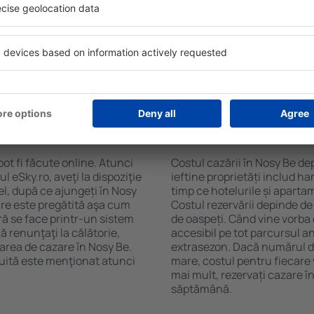
 Be. Filtrarea rezultatelor în
cafelei, prosoape și acces la
de stele, evaluările
gratuită, pot comanda o mas
 opțiunea de anulare gratuită
hotel cu piscină. În plus, po
fel veți putea găsi cazare în
proprietăți care oferă transp
cție de nevoile
cazare sau un pachet
 Nosy Be?
Cât costă cazarea î
ot fi făcute online. Atunci
Costul cazării în Nosy Be de
 eSky.ro, aveţi la dispoziţie
ieftine proprietăți includ ha
el, după ce ajungeți în Nosy
timp ce hotelurile și aparta
are este pregătită aşa cum
Costul rezervării depinde de
eră se face printr-un sistem
de oaspeți. Când vine vorba 
ă renunţaţi la călătorie,
accesibil pe tot parcursul an
varea de cazare în Nosy Be.
extrasezon. Dacă numărul d
uită este menţionat atunci
mare, costul pentru fiecare 
mai mult, rezervați cazare î
săptămână.