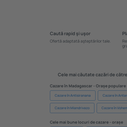
Caută rapid şi uşor
Pl
Ofertă adaptată aşteptărilor tale.
Re
gr
Cele mai căutate cazări de către 
Cazare în Madagascar - Orașe populare
Cazare în Antisiranana
Cazare în Anta
Cazare în Miandrivazo
Cazare în Vohe
Cele mai bune locuri de cazare - orașe