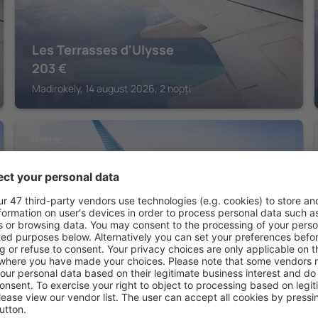
Les Terrasses d'Ulysse
203
€
Madirokely, 14 august 2026, 2 nopți
NOSY BE
VOI Amarina Resort
Andilana, 14 august 2026, 2 nopți