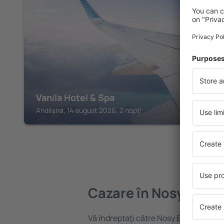
NOSY BE
Vanila Hotel & Spa
Andilana, 14 august 2026, 2 nopți
Cazare în Nosy Be
Vă ȋndreptaţi către Nosy Be? Găsiți ca