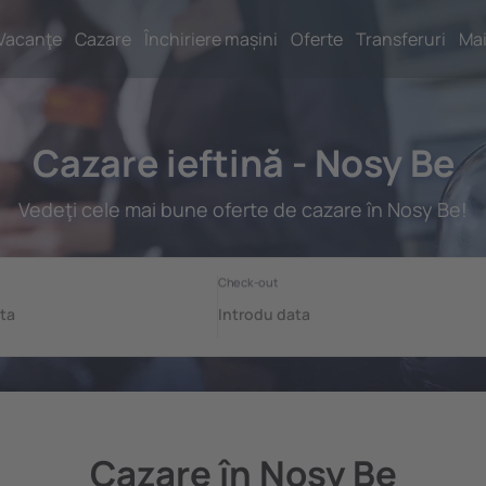
Vacanţe
Cazare
Închiriere mașini
Oferte
Transferuri
Mai
Cazare ieftină - Nosy Be
Vedeţi cele mai bune oferte de cazare în Nosy Be!
Cazare în Nosy Be