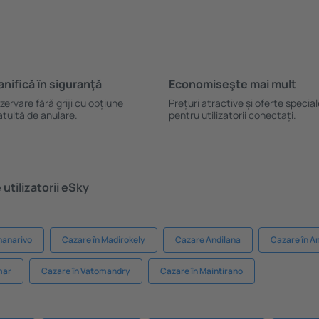
anifică ȋn siguranţă
Economiseşte mai mult
zervare fără griji cu opțiune
Prețuri atractive și oferte specia
atuită de anulare.
pentru utilizatorii conectați.
utilizatorii eSky
nanarivo
Cazare în Madirokely
Cazare Andilana
Cazare în A
mar
Cazare în Vatomandry
Cazare în Maintirano