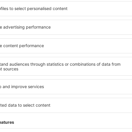
 de proprietăți spațioase,
proprietăți pentru o singură
facilități, precum și de
ȋn vârstă și grupuri. Oaspeţi
le în timpul unui city break.
pensiuni care oferă intimitat
 centrul orașului, lângă
Nosy Be. Facilitățile din apr
i puțin populare. Acest lucru
auto, transport public, magaz
în funcție de nevoi și de
relaxare sau distracţie, gar
Dacă doriţi cazare de lux în 
reme, aveți garanţia că
se potrivească. Veți găsi to
axa, fără a fi nevoie să
călătoria de afaceri la desti
 unitate de cazare.
Nosy Be cu facilități pentru 
 către Nosy Be și vă veţi
copii, precum și pentru cei 
companie.
y Be?
Ce fel de facilităţi 
olosind un motor de căutare.
Facilitățile proprietăţilor în
heck-in și check-out. După ce
numărul de stele. Oaspeții 
 de căutare va afișa
balcon, aer condiționat, ust