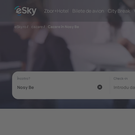
Zbor+Hotel
Bilete de avion
City Break
eSky.ro
/
cazare
/
Cazare în Nosy Be