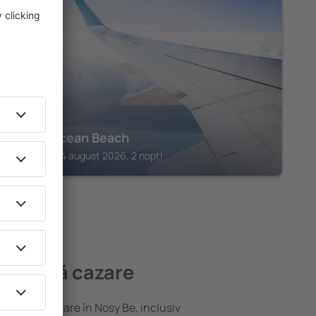
NOSY BE
Hotel Ocean Beach
Andilana, 14 august 2026, 2 nopți
ai bună cazare
ariată de cazare în Nosy Be, inclusiv