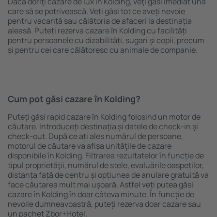
Dacă doriţi cazare de lux în Kolding, veţi găsi imediat una
care să se potrivească. Veți găsi tot ce aveți nevoie
pentru vacanță sau călătoria de afaceri la destinația
aleasă. Puteți rezerva cazare în Kolding cu facilități
pentru persoanele cu dizabilități, sugari și copii, precum
și pentru cei care călătoresc cu animale de companie.
Cum pot găsi cazare în Kolding?
Puteți găsi rapid cazare în Kolding folosind un motor de
căutare. Introduceți destinația și datele de check-in și
check-out. După ce ați ales numărul de persoane,
motorul de căutare va afișa unităţile de cazare
disponibile în Kolding. Filtrarea rezultatelor în funcție de
tipul proprietăţii, numărul de stele, evaluările oaspeților,
distanța față de centru și opțiunea de anulare gratuită va
face căutarea mult mai ușoară. Astfel veți putea găsi
cazare în Kolding în doar câteva minute. În funcție de
nevoile dumneavoastră, puteți rezerva doar cazare sau
un pachet Zbor+Hotel.