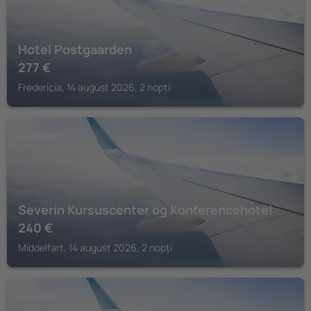
Hotel Postgaarden
277
€
Fredericia, 14 august 2026, 2 nopți
MIDDELFART
Severin Kursuscenter og Konferencehotel
240
€
Middelfart, 14 august 2026, 2 nopți
FREDERICIA