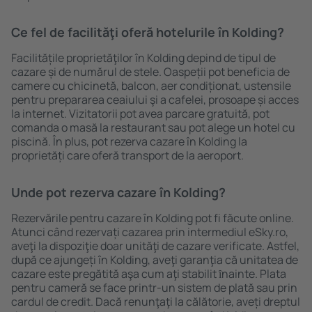
Ce fel de facilităţi oferă hotelurile în Kolding?
Facilitățile proprietăţilor în Kolding depind de tipul de
cazare și de numărul de stele. Oaspeții pot beneficia de
camere cu chicinetă, balcon, aer condiționat, ustensile
pentru prepararea ceaiului şi a cafelei, prosoape și acces
la internet. Vizitatorii pot avea parcare gratuită, pot
comanda o masă la restaurant sau pot alege un hotel cu
piscină. În plus, pot rezerva cazare în Kolding la
proprietăți care oferă transport de la aeroport.
Unde pot rezerva cazare în Kolding?
Rezervările pentru cazare în Kolding pot fi făcute online.
Atunci când rezervați cazarea prin intermediul eSky.ro,
aveţi la dispoziţie doar unităţi de cazare verificate. Astfel,
după ce ajungeți în Kolding, aveţi garanţia că unitatea de
cazare este pregătită aşa cum aţi stabilit ȋnainte. Plata
pentru cameră se face printr-un sistem de plată sau prin
cardul de credit. Dacă renunţaţi la călătorie, aveți dreptul