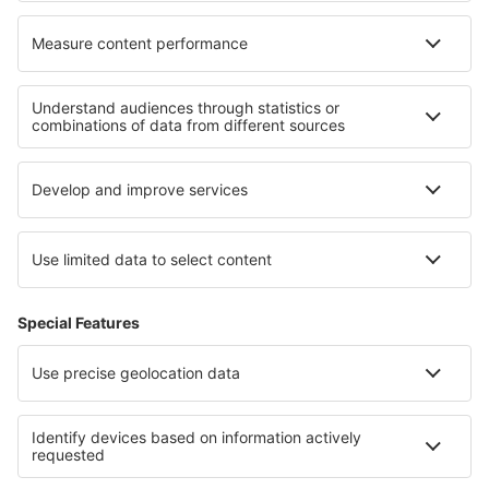
Cele mai bune locuri de cazare - regiuni
Cazare in Faroe Islands
Cazare în Danemarca
Cazare în Lolland-Falster
Cazare în Bornholm
Cazare in Puntarenas
Cazare în Les Menuires
Cazare Samokov province
Cazare in Franconian Switzerland
Cazare in Podlachia