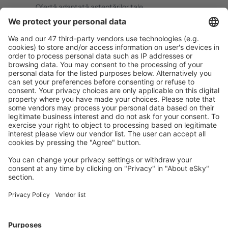
Ofertă adaptată aşteptărilor tale.
Planifică ȋn siguranţă
Rezervare fără griji cu opțiune gratuită de anulare.
Economiseşte mai mult
Prețuri atractive și oferte speciale pentru utilizatorii
conectați.
Cazarea preferată
Alege din peste 1,3 mil. de opţiuni: hoteluri, cabane,
apartamente și altele.
Cele mai căutate cazări de către utilizatorii eSky
Cazare în Danemarca - Orașe populare