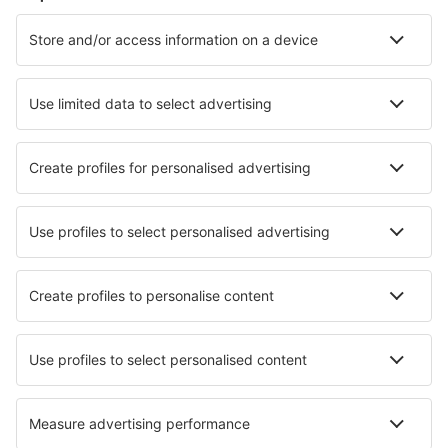
Cazare în Ebeltoft
Cazare în Blavand
Cazare în Romo-Molby
Cazare în Lokken
Cazare în Copenhaga
Cazare în Tranekaer
Cazare în Aalborg
Cazare Aeroskobing
Cazare în Millinge
Cazare în Ronne
Cele mai bune locuri de cazare - orașe
Cazare în Nijnezamorskoe
Cazare în Ozzano Dell'emilia
Cazare în Oldsum
Cazare în Schnelldorf
Cazare Porto Levante
Cazare în Sant'Egidio alla Vibrata
Cazare în Karolinka
Cazare în Surquillo
Cazare în Chinle
Cazare în Quincy