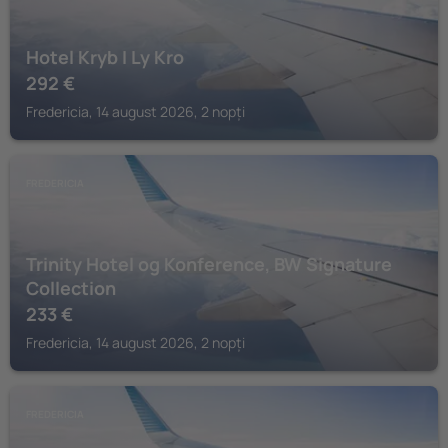
Hotel Kryb I Ly Kro
292
€
Fredericia, 14 august 2026, 2 nopți
FREDERICIA
Trinity Hotel og Konference, BW Signature
Collection
233
€
Fredericia, 14 august 2026, 2 nopți
FREDERICIA