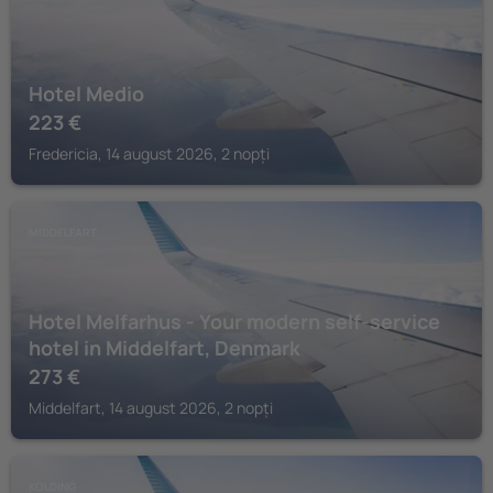
Hotel Medio
223
€
Fredericia, 14 august 2026, 2 nopți
MIDDELFART
Hotel Melfarhus - Your modern self-service
hotel in Middelfart, Denmark
273
€
Middelfart, 14 august 2026, 2 nopți
KOLDING