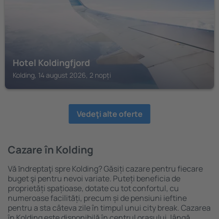
Hotel Koldingfjord
Kolding, 14 august 2026, 2 nopți
Vedeţi alte oferte
Cazare în Kolding
Vă ȋndreptaţi spre Kolding? Găsiți cazare pentru fiecare
buget şi pentru nevoi variate. Puteți beneficia de
proprietăți spațioase, dotate cu tot confortul, cu
numeroase facilități, precum și de pensiuni ieftine
pentru a sta câteva zile în timpul unui city break. Cazarea
în Kolding este disponibilă în centrul orașului, lângă