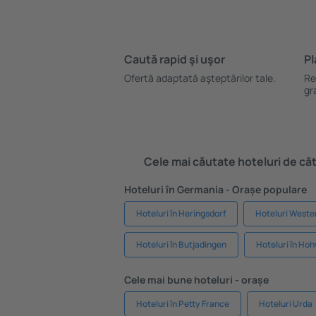
Caută rapid şi uşor
Pl
Ofertă adaptată aşteptărilor tale.
Re
gr
Cele mai căutate hoteluri de cătr
Hoteluri în Germania - Orașe populare
Hoteluri în Heringsdorf
Hoteluri Weste
Hoteluri în Butjadingen
Hoteluri în Ho
Cele mai bune hoteluri - orașe
Hoteluri în Petty France
Hoteluri Urda