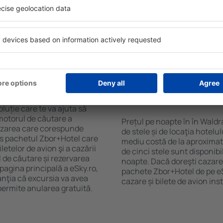
purile motorului de căutare
cu SPA, mini bar/seif în cam
ck-in și check-out, adăugați
masa, zonă de joacă pentru c
e şi gata! Rezultatele
informative despre cele mai 
ilă ȋn perioada selectată.
zonă. Unele proprietăți inclu
el ȋn centrul orașului,
Uneori, acestea încurajează 
lului.
în Waldrach.
n în Waldrach?
Cât costă o noapte d
Waldrach?
luție care te va ajuta să
motorul de căutare a
Prețul pe noapte în în Waldr
cazarea care corespunde
de stele și de locaţia hotelu
es pachetul Zbor+Hotel care
mediu costă de la aproximati
telor de avion şi a cazării
de cinci stele sunt disponib
l de căutare și rezervarea
noapte. Dacă doreşti cazare 
 pagina principală a eSky.ro,
pachete Zbor+Hotel de pe eSk
anţia că excursia va avea
cazare și bilete de avion in
permite anularea gratuită.