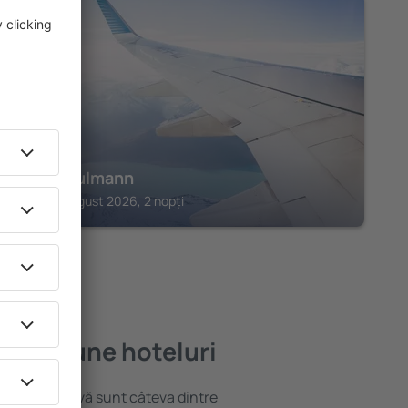
TRIER
Hotel Aulmann
Trier, 14 august 2026, 2 nopți
 mai bune hoteluri
locație atractivă sunt câteva dintre