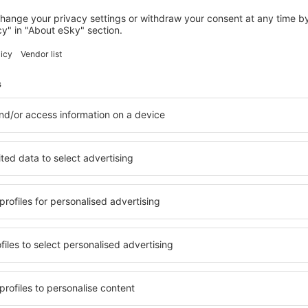
TRIER
Best Western Hotel Trier City
Trier, 14 august 2026, 2 nopți
Vedeți mai multe hoteluri în Waldrach
Waldrach – cele
ile în Waldrach, astfel încât
O varietate de servicii și o 