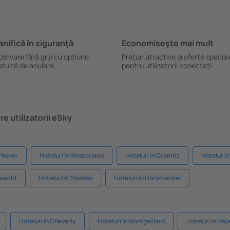
anifică ȋn siguranţă
Economiseşte mai mult
zervare fără griji cu opțiune
Prețuri atractive și oferte specia
atuită de anulare.
pentru utilizatorii conectați.
e utilizatorii eSky
rhever
Hoteluri în Westerland
Hoteluri în Gromitz
Hoteluri î
hwacht
Hoteluri în Tossens
Hoteluri în Horumersiel
Hoteluri în Cheverly
Hoteluri în Montgaillard
Hoteluri în Hap