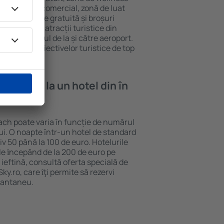
eră, centru comercial, zonă de luat
opii, parcare gratuită și broșuri
interesante atracții turistice din
d și transferul de la și către aeroport.
vizitarea obiectivelor turistice de top
e cazare la un hotel din în
ach poate varia în funcție de numărul
lui. O noapte într-un hotel de standard
v 50 până la 100 de euro. Hotelurile
ile ȋncepând de la 200 de euro pe
ieftină, consultă oferta specială de
y.ro, care ȋţi permite să rezervi
stantaneu.