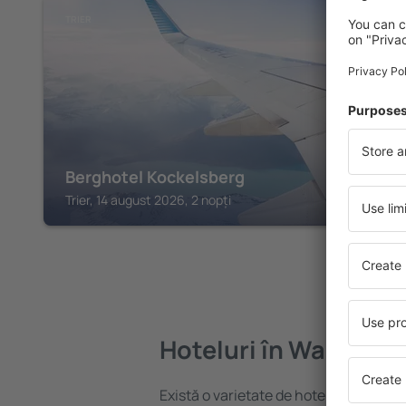
TRIER
Berghotel Kockelsberg
Trier, 14 august 2026, 2 nopți
Hoteluri în Waldrach
Există o varietate de hoteluri disponib