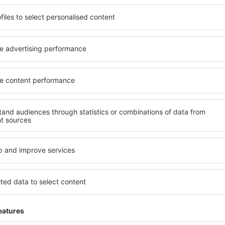
ită nevoilor sale. Preferați
elementele cheie ale unui ho
alte sau preferați hoteluri
bune hoteluri din Waldrach 
rul nostru puteți rezerva
pentru servicii și o gamă lar
 buget! Selectați destinația
cazare cu standarde ridicate
metodele de plată și
apropiere de principalele dis
ldrach sunt situate atât
folosi parcarea gratuită și
re, cât și puțin mai departe
care să corespundă perfect ne
le pentru o vacanță lungă
cu standarde ȋnalte să ofere
ci când doriţi să vizitaţi şi
precum spa și fitness, și act
l care vi se potriveşte și
cazare în Waldrach este o al
o vacanţă sau călătorie de
și persoane aflate în călăto
companii care doresc să or
lor.
aldrach?
Ce fel de facilităţi v
Waldrach?
l în Waldrach este folosind
 mare de date cu locuri de
Hotelurile în Waldrach au dif
uni este o garanție că veți
oaspeți. Cele mai frecvente 