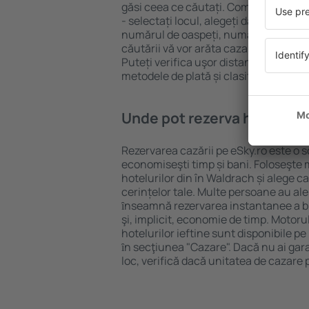
găsi ceea ce căutați. Completați câm
- selectați locul, alegeți data de che
numărul de oaspeți, numărul de camer
căutării vă vor arăta cazarea disponib
Puteți verifica uşor distanța de la hot
metodele de plată și clasificarea hote
Unde pot rezerva hoteluri ȋ
Rezervarea cazării pe eSky.ro este o so
economiseşti timp și bani. Foloseşte 
hotelurilor din în Waldrach și alege 
cerințelor tale. Multe persoane au al
ȋnseamnă rezervarea instantanee a bile
şi, implicit, economie de timp. Motoru
hotelurilor ieftine sunt disponibile pe
ȋn secţiunea "Cazare". Dacă nu ai gar
loc, verifică dacă unitatea de cazare 