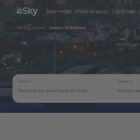
Zbor+Hotel
Bilete de avion
City Break
eSky.ro
/
cazare
/
Hoteluri în Waldrach