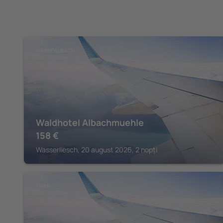
WASSERLIESCH
Waldhotel Albachmuehle
158
€
Wasserliesch, 20 august 2026, 2 nopți
TRIER