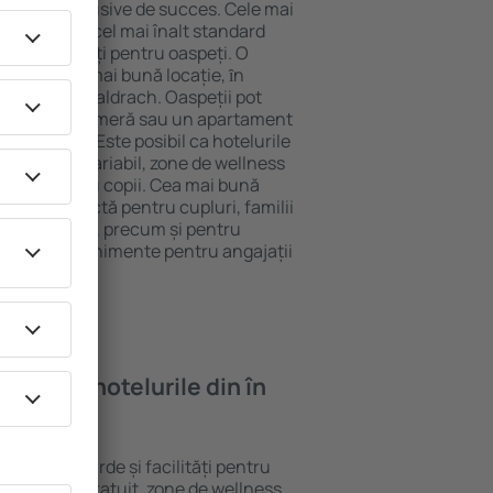
tel All-Inclusive de succes. Cele mai
garantează cel mai înalt standard
gă de facilități pentru oaspeți. O
 oferă cea mai bună locație, ȋn
tracţii din Waldrach. Oaspeții pot
 pot alege o cameră sau un apartament
voilor lor. Este posibil ca hotelurile
 un meniu variabil, zone de wellness
ivități pentru copii. Cea mai bună
egere perfectă pentru cupluri, familii
rie de afaceri, precum și pentru
ganizeze evenimente pentru angajații
oi găsi ȋn hotelurile din în
erite standarde și facilități pentru
sunt Wi-Fi gratuit, zone de wellness