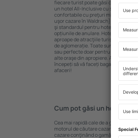
fiecare turist poate găsi cazare potriv
un hotel All-Inclusive cu standarde ȋn
confortabile cu preţuri mici? Cu ajuto
uşor cazare în Waldrach} pentru orice
şi standardul pentru hotel, verificați 
opțiunile de anulare. Hotelurile în Wa
aproape de atracţiile turistice popula
de aglomerație. Toate sunt disponibi
sau perfecte doar pentru o noapte atun
alte oraşe din apropiere. Alegeți hotelu
începeți să vă faceți bagajele pentru 
afaceri!
Cum pot găsi un hotel în W
Cea mai rapidă cale de a găsi un hote
motorul de căutare cazare eSky. Baza
cazare conţinând o gamă largă de opţi