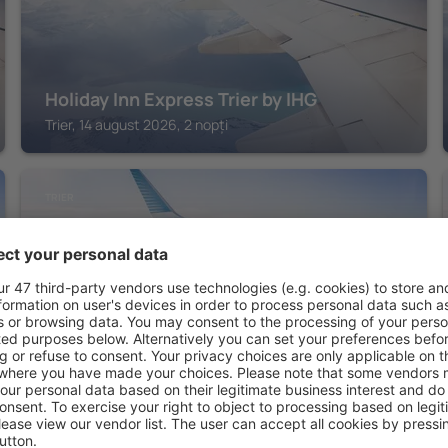
Holiday Inn Express Trier by IHG
Trier, 14 august 2026, 2 nopți
TRIER
Vienna House Easy by Wyndham Trier
Trier, 14 august 2026, 2 nopți