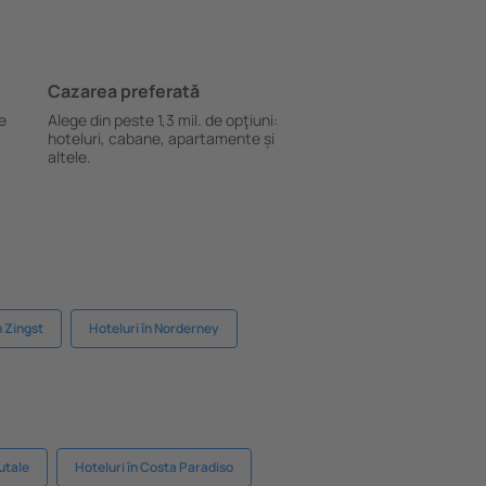
Cazarea preferată
le
Alege din peste 1,3 mil. de opţiuni:
hoteluri, cabane, apartamente și
altele.
n Zingst
Hoteluri în Norderney
utale
Hoteluri în Costa Paradiso