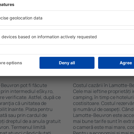
Beuvron folosind un motor de
ele de check-in și check-
Facilitățile proprietăţilor î
soane, motorul de căutare va
cazare și de numărul de stel
în Lamotte-Beuvron. Filtrarea
cu chicinetă, balcon, aer co
tăţii, numărul de stele,
prepararea ceaiului şi a cafe
e centru și opțiunea de
Vizitatorii pot avea parcare
t mai ușoară. Astfel veți
restaurant sau pot alege un h
 în doar câteva minute. În
cazare în Lamotte-Beuvron l
teți rezerva doar cazare
la aeroport.
n Lamotte-Beuvron?
Cât costă cazarea 
-Beuvron pot fi făcute
Costul cazării în Lamotte-B
 prin intermediul eSky.ro,
Cele mai ieftine proprietăți 
re verificate. Astfel, după ce
camping, în timp ce hoteluri
aranţia că unitatea de
costisitoare. Costul rezervăr
ilit ȋnainte. Plata pentru
și numărul de oaspeți. Când 
ată sau prin cardul de
Lamotte-Beuvron este accesi
eți dreptul de a anula gratuit
mai bune tarife sunt în ext
vron. Termenul limită
o cameră este mai mare, cost
nat atunci când căutați
Pentru a economisi şi mai mu