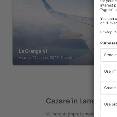
VOUZON
La Grange 41
Vouzon, 07 august 2026, 2 nopți
Cazare în Lamotte-B
Vă ȋndreptaţi spre Lamotte-Beuvron? 