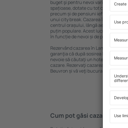
buget şi pentru nevoi variate. Puteți 
spațioase, dotate cu tot confortul, cu
precum și de pensiuni ieftine pentru a
unui city break. Cazarea în Lamotte-B
centrul orașului, lângă aeroport și în 
puțin populare. Acest lucru vă va ajut
în funcție de nevoi și de planurile ulte
Rezervând cazarea în Lamotte-Beuvr
garanţia că după sosirea la destinație 
nevoie să căutaţi un hotel, apartamen
cazare. Rezervaţi cazarea înainte de 
Beuvron și vă veţi bucura de o călătorie
Cum pot găsi cazare în La