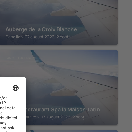
Auberge de la Croix Blanche
Sandillon, 07 august 2026, 2 nopți
LAMOTTE-BEUVRON
Hôtel Restaurant Spa la Maison Tatin
Lamotte-Beuvron, 07 august 2026, 2 nopți