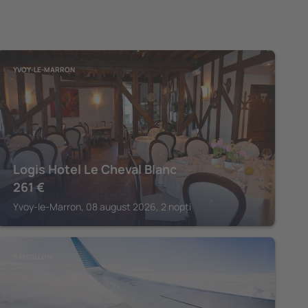
YVOY-LE-MARRON
Logis Hotel Le Cheval Blanc
261
€
Yvoy-le-Marron, 08 august 2026, 2 nopți
SANDILLON