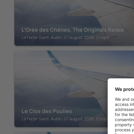
L'Orée des Chênes, The Originals Relais
La Ferte-Saint-Aubin, 07 august 2026, 2 nopți
LA FERTE-SAINT-AUBIN
Le Clos des Poulies
La Ferte-Saint-Aubin, 07 august 2026, 2 nopți