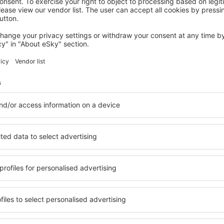
CHAUMONT-SUR-THARONNE
Oh Fleurs des Champs
Chaumont-sur-Tharonne, 07 august 2026, 2 nopți
Vedeţi mai multe oferte în Lamotte-Beuvron
euvron
Lamotte-Beuvro
cazare
Găsiți cazare pentru fiecare