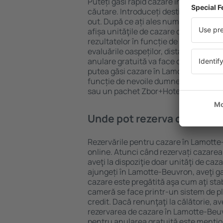
Puteți găsi rapid cazare în Lamotte-
căutare. Introduceți destinația și dat
out. După ce ați ales numărul de per
afișa unităţile de cazare disponibile 
rezultatelor în funcție de tipul proprie
evaluările oaspeților, distanța față d
anulare gratuită va face căutarea mul
putea găsi cazare în Lamotte-Beuvron
funcție de nevoile dumneavoastră, pu
sau un pachet Zbor+Hotel.
Unde pot rezerva cazare î
Rezervările pentru cazare în Lamotte
online. Atunci când rezervați cazarea
aveţi la dispoziţie doar unităţi de caza
ajungeți în Lamotte-Beuvron, aveţi g
cazare este pregătită aşa cum aţi stab
cameră se face printr-un sistem de pl
credit. Dacă renunţaţi la călătorie, av
rezervarea de cazare în Lamotte-Beu
pentru anularea gratuită este menţio