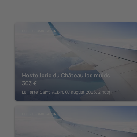
LA FERTE-SAINT-AUBIN
Hostellerie du Château les muids
303
€
La Ferte-Saint-Aubin, 07 august 2026, 2 nopți
LA FERTE-SAINT-AUBIN