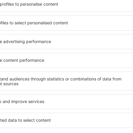
beneficia de proprietăți
Puteți alege dintr-o ofertă 
 numeroase facilități,
inclusiv proprietăți pentru o
 sta câteva zile în timpul
persoane ȋn vârstă și grupur
euvron este disponibilă în
hoteluri și pensiuni care ofe
cartiere sau regiuni mai
orașului Lamotte-Beuvron. Fa
a să găsiţi unităţi de cazare
companii de închirieri auto,
rioare.
reparaţii și locuri de relaxa
extraordinară.
on mai devreme, aveți
vă puteţi relaxa, fără a fi
Dacă doriţi cazare de lux în
t sau altă unitate de
una care să se potrivească. 
călătoria spre Lamotte-
vacanță sau călătoria de afa
 liniştită.
rezerva cazare în Lamotte-B
persoanele cu dizabilități, s
care călătoresc cu animale
motte-Beuvron?
Ce fel de facilităţi 
Beuvron?