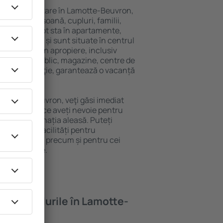
variată de cazare în Lamotte-Beuvron,
 singură persoană, cupluri, familii,
i. Oaspeţii pot sta în apartamente,
ră intimitate și sunt situate în centrul
cilitățile din apropiere, inclusiv
 transport public, magazine, centre de
re sau distracţie, garantează o vacanță
 Lamotte-Beuvron, veţi găsi imediat
Veți găsi tot ce aveți nevoie pentru
ceri la destinația aleasă. Puteți
euvron cu facilități pentru
ugari și copii, precum și pentru cei
 de companie.
oferă hotelurile în Lamotte-