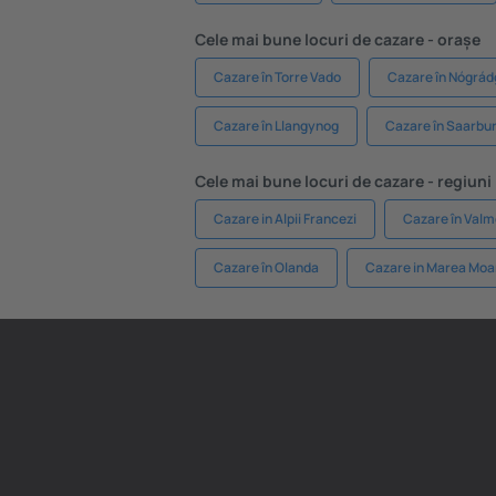
Cele mai bune locuri de cazare - orașe
Cazare în Torre Vado
Cazare în Nógrá
Cazare în Llangynog
Cazare în Saarbu
Cele mai bune locuri de cazare - regiuni
Cazare in Alpii Francezi
Cazare în Valm
Cazare în Olanda
Cazare in Marea Moa