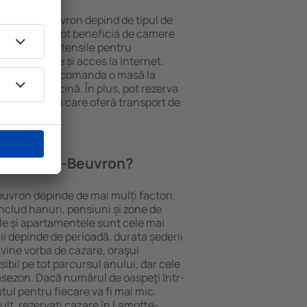
n Lamotte-Beuvron depind de tipul de
e. Oaspeții pot beneficia de camere
ndiționat, ustensile pentru
lei, prosoape și acces la internet.
 gratuită, pot comanda o masă la
otel cu piscină. În plus, pot rezerva
a proprietăți care oferă transport de
în Lamotte-Beuvron?
euvron depinde de mai mulți factori.
includ hanuri, pensiuni și zone de
le și apartamentele sunt cele mai
ii depinde de perioadă, durata șederii
vine vorba de cazare, oraşul
bil pe tot parcursul anului, dar cele
rasezon. Dacă numărul de oaspeţi ȋntr-
ul pentru fiecare va fi mai mic.
lt, rezervați cazare în Lamotte-