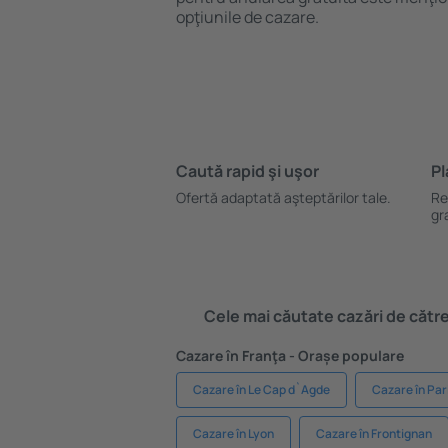
opţiunile de cazare.
Caută rapid şi uşor
Pl
Ofertă adaptată aşteptărilor tale.
Re
gr
Cele mai căutate cazări de către 
Cazare în Franţa - Orașe populare
Cazare în Le Cap d`Agde
Cazare în Par
Cazare în Lyon
Cazare în Frontignan