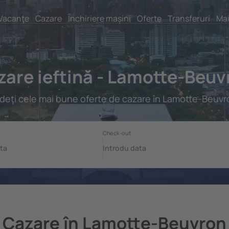
Vacanţe
Cazare
Închiriere mașini
Oferte
Transferuri
Mai
zare ieftină - Lamotte-Beuv
deţi cele mai bune oferte de cazare în Lamotte-Beuvr
Cazare în Lamotte-Beuvron