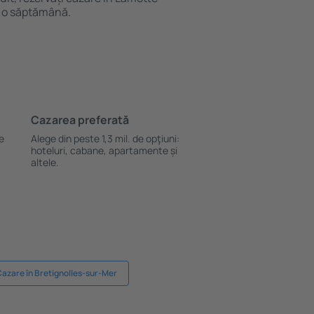
 o săptămână.
Cazarea preferată
le
Alege din peste 1,3 mil. de opţiuni:
hoteluri, cabane, apartamente și
altele.
azare în Bretignolles-sur-Mer