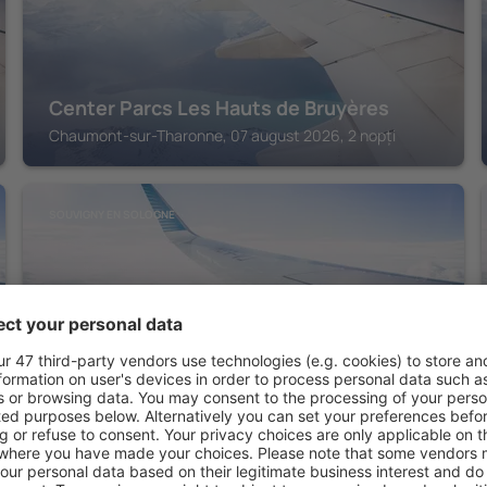
Center Parcs Les Hauts de Bruyères
Chaumont-sur-Tharonne, 07 august 2026, 2 nopți
SOUVIGNY EN SOLOGNE
Auberge de villechaume
Souvigny En Sologne, 07 august 2026, 2 nopți