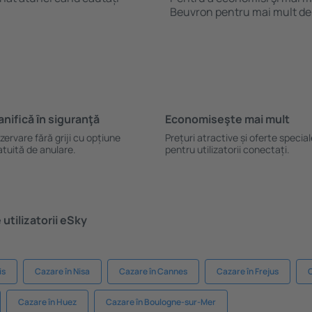
Beuvron pentru mai mult de
anifică ȋn siguranţă
Economiseşte mai mult
zervare fără griji cu opțiune
Prețuri atractive și oferte specia
atuită de anulare.
pentru utilizatorii conectați.
utilizatorii eSky
is
Cazare în Nisa
Cazare în Cannes
Cazare în Frejus
C
Cazare în Huez
Cazare în Boulogne-sur-Mer