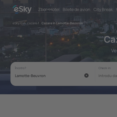
Zbor+Hotel
Bilete de avion
City Break
eSky.ro
/
cazare
/
Cazare în Lamotte-Beuvron
Ca
Ve