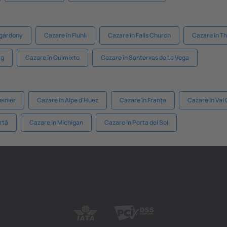
dgárdony
Cazare în Fluhli
Cazare în Falls Church
Cazare în Th
rg
Cazare în Quimixto
Cazare în Santervas de La Vega
einier
Cazare în Alpe d'Huez
Cazare în Franța
Cazare în Val
rtă
Cazare in Michigan
Cazare in Porta del Sol