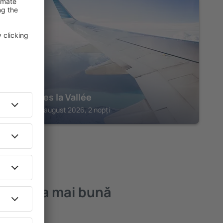
SALBRIS
Chambres la Vallée
Salbris, 07 august 2026, 2 nopți
n – cea mai bună