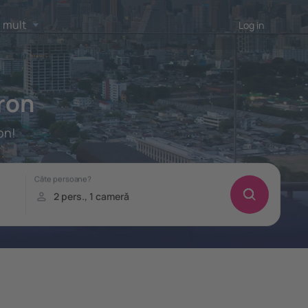
 mult
Log in
ron
on!