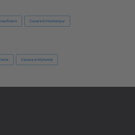
ree Rivers
Cazare în Hoshiarpur
 Cenis
Cazare in Mykonos