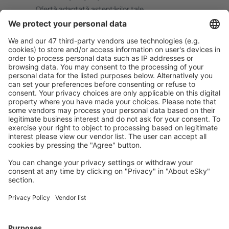
Ofertă adaptată aşteptărilor tale.
Planifică ȋn siguranţă
Rezervare fără griji cu opțiune gratuită de anulare.
Economiseşte mai mult
Prețuri atractive și oferte speciale pentru utilizatorii
conectați.
Cazarea preferată
Alege din peste 1,3 mil. de opţiuni: hoteluri, cabane,
apartamente și altele.
Cele mai căutate hoteluri de către utilizatorii eSky
Hoteluri în Belgia - Orașe populare