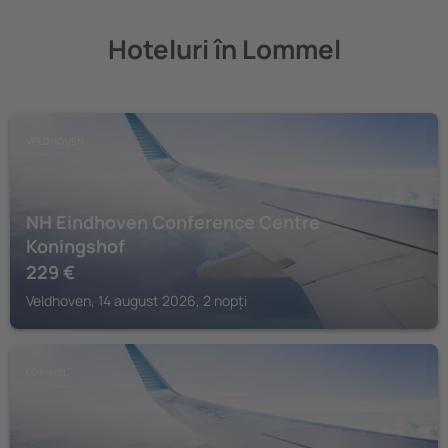
Hoteluri în Lommel
VELDHOVEN
NH Eindhoven Conference Centre
Koningshof
229
€
Veldhoven, 14 august 2026, 2 nopți
LOMMEL