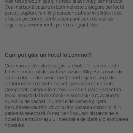
wellness precum spa și fitness, și activități pentru copii.
Cea mai bună cazare în Lommel este o alegere perfectă
pentru cupluri, familii și persoane aflate în călătorie de
afaceri, precum și pentru companii care doresc să
organizeze evenimente pentru angajații lor.
Cum pot găsi un hotel în Lommel?
Cea mai rapidă cale de a găsi un hotel în Lommel este
folosind motorul de căutare cazare eSky. Baza mare de
date cu locuri de cazare conţinând o gamă largă de
opţiuni este o garanție că veți găsi ceea ce căutați.
Completați câmpurile motorului de căutare - selectați
locul, alegeți data de check-in și check-out, adăugați
numărul de oaspeți, numărul de camere şi gata!
Rezultatele căutării vă vor arăta cazarea disponibilă ȋn
perioada selectată. Puteți verifica uşor distanța de la
hotel ȋn centrul orașului, metodele de plată și clasificarea
hotelului.