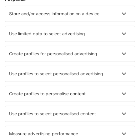
Hoteluri în Nieuwpoort
Hoteluri în Ostend
Hoteluri în Koksijde
Hoteluri în Middelkerke
Hoteluri în Bruxelles
Hoteluri în Sint-Laureins
Hoteluri în Theux
Hoteluri în Tongeren
Hoteluri în Libramont
Hoteluri în Geraardsbergen
Cele mai bune hoteluri - orașe
Hoteluri în Barro Duro
Hoteluri în Wayne
Hoteluri în Ploërdut
Hoteluri în Villanueva de la Sal
Hoteluri în Saint-Vincent-de-Lamontjoie
Hoteluri în Bad Waltersdorf
Hoteluri în Riversdale
Hoteluri în Deer Park
Hoteluri în Boldon