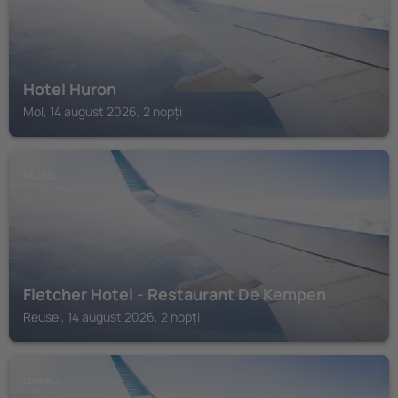
Hotel Huron
Mol, 14 august 2026, 2 nopți
REUSEL
Fletcher Hotel - Restaurant De Kempen
Reusel, 14 august 2026, 2 nopți
LOMMEL