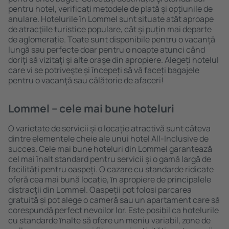
pentru hotel, verificați metodele de plată și opțiunile de
anulare. Hotelurile în Lommel sunt situate atât aproape
de atracţiile turistice populare, cât și puțin mai departe
de aglomerație. Toate sunt disponibile pentru o vacanță
lungă sau perfecte doar pentru o noapte atunci când
doriţi să vizitaţi şi alte oraşe din apropiere. Alegeți hotelul
care vi se potriveşte și începeți să vă faceți bagajele
pentru o vacanţă sau călătorie de afaceri!
Lommel – cele mai bune hoteluri
O varietate de servicii și o locație atractivă sunt câteva
dintre elementele cheie ale unui hotel All-Inclusive de
succes. Cele mai bune hoteluri din Lommel garantează
cel mai înalt standard pentru servicii și o gamă largă de
facilități pentru oaspeți. O cazare cu standarde ridicate
oferă cea mai bună locație, ȋn apropiere de principalele
distracţii din Lommel. Oaspeții pot folosi parcarea
gratuită și pot alege o cameră sau un apartament care să
corespundă perfect nevoilor lor. Este posibil ca hotelurile
cu standarde ȋnalte să ofere un meniu variabil, zone de