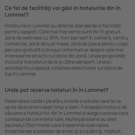
Ce fel de facilităţi voi găsi ȋn hotelurile din în
Lommel?
Hotelurile în Lommel au diferite standarde și facilități
pentru oaspeți. Cele mai frecvente sunt Wi-Fi gratuit,
zone de wellness cu SPA, mini bar/seif în cameră, centru
comercial, zonă de luat masa, zonă de joacă pentru copii,
parcare gratuită și broșuri informative despre cele mai
interesante atracții turistice din zonă. Unele proprietăți
includ și transferul de la și către aeroport. Uneori,
acestea încurajează vizitarea obiectivelor turistice de
top în Lommel.
Unde pot rezerva hoteluri ȋn în Lommel?
Rezervarea cazării pe eSky.ro este o soluție care te va
ajuta să economiseşti timp și bani. Foloseşte motorul de
căutare a hotelurilor din în Lommel și alege cazarea care
corespunde cerințelor tale. Multe persoane au ales
pachetul Zbor+Hotel care ȋnseamnă rezervarea
instantanee a biletelor de avion şi a cazării şi, implicit,