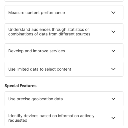
Hoteluri în Thornton Curtis
Cele mai bune hoteluri - regiuni
Hoteluri in Flandra
Hoteluri în Belgia
Hoteluri în Costa Vasca
Hoteluri În Bihor județul
Hoteluri in Herrera
Hoteluri in Ischia
Hoteluri in Great Sand Dunes National Park