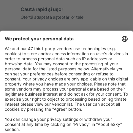
Caută rapid şi uşor
Ofertă adaptată aşteptărilor tale.
Planifică ȋn siguranţă
Rezervare fără griji cu opțiune gratuită de anulare.
Economiseşte mai mult
Prețuri atractive și oferte speciale pentru utilizatorii
conectați.
Cazarea preferată
Alege din peste 1,3 mil. de opţiuni: hoteluri, cabane,
apartamente și altele.
Cele mai căutate hoteluri de către utilizatorii eSky