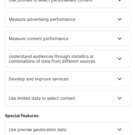
Hoteluri în Thimphu
Hoteluri în Columbia
Hoteluri în Bourg-Saint-Andéol
Hoteluri în Larrabetzu
Cele mai bune hoteluri - regiuni
Hoteluri in Neusiedlersee
Hoteluri in Wachau
Hoteluri in Grossarltal
Hoteluri în Bad Mittendorf
Hoteluri în Obertauern
Hoteluri În Brașov județul
Hoteluri in Osorno Province
Hoteluri in Peninsula Sinai
Hoteluri in Aguascalientes
Hoteluri in Middle Pomerania