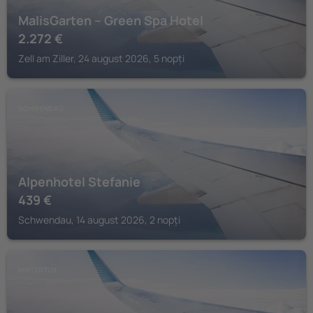
MalisGarten – Green Spa Hotel
2.272
€
Zell am Ziller, 24 august 2026, 5 nopți
SCHWENDAU
Alpenhotel Stefanie
439
€
Schwendau, 14 august 2026, 2 nopți
HINTERTUX