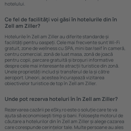
hotelului.
Ce fel de facilităţi voi găsi ȋn hotelurile din în
Zell am Ziller?
Hotelurile în Zell am Ziller au diferite standarde și
facilități pentru oaspeți. Cele mai frecvente sunt Wi-Fi
gratuit, zone de wellness cu SPA, mini bar/seif în cameră,
centru comercial, zonă de luat masa, zonă de joacă
pentru copii, parcare gratuită și broșuri informative
despre cele mai interesante atracții turistice din zonă.
Unele proprietăți includ și transferul de la și către
aeroport. Uneori, acestea încurajează vizitarea
obiectivelor turistice de top în Zell am Ziller.
Unde pot rezerva hoteluri ȋn în Zell am Ziller?
Rezervarea cazării pe eSky.ro este o soluție care te va
ajuta să economiseşti timp și bani. Foloseşte motorul de
căutare a hotelurilor din în Zell am Ziller și alege cazarea
care corespunde cerințelor tale. Multe persoane au ales