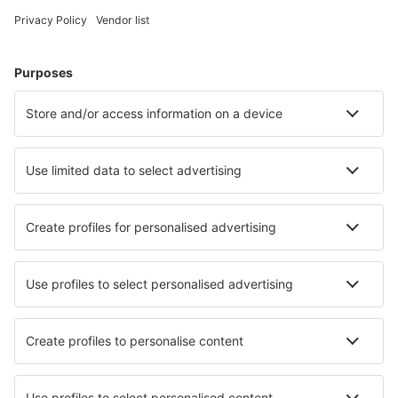
Hoteluri în Austria - Orașe populare
Hoteluri în Zell Am See
Hoteluri în Graz
Hoteluri în Viena
Hoteluri în Schladming
Hoteluri în Solden
Hoteluri în Hart im Zillertal
Hoteluri în Stummerberg
Hoteluri în Neustift im Stubaital
Hoteluri în Bad Sankt Leonhard im Lavanttal
Hoteluri în Arzl im Pitztal
Cele mai bune hoteluri - orașe
Hoteluri în Bühler
Hoteluri în Alandroal
Hoteluri în Labastide-Clairence
Hoteluri în Lenzerheide
Hoteluri în Mirano
Hoteluri în Großgundertshausen