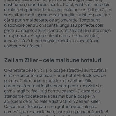
destinația şi standardul pentru hotel, verificați metodele
de plată și opțiunile de anulare. Hotelurile în Zell am Ziller
sunt situate atât aproape de atracţiile turistice populare,
cât și puțin mai departe de aglomerație. Toate sunt
disponibile pentru o vacanță lungă sau perfecte doar
pentru o noapte atunci când doriţi să vizitaţi şi alte oraşe
din apropiere. Alegeți hotelul care vi se potriveşte și
începeți să vă faceți bagajele pentru o vacanţă sau
călătorie de afaceri!
Zell am Ziller – cele mai bune hoteluri
O varietate de servicii și o locație atractivă sunt câteva
dintre elementele cheie ale unui hotel All-Inclusive de
succes. Cele mai bune hoteluri din Zell am Ziller
garantează cel mai înalt standard pentru servicii și o
gamă largă de facilități pentru oaspeți. O cazare cu
standarde ridicate oferă cea mai bună locație, ȋn
apropiere de principalele distracţii din Zell am Ziller.
Oaspeții pot folosi parcarea gratuită și pot alege o
cameră sau un apartament care să corespundă perfect