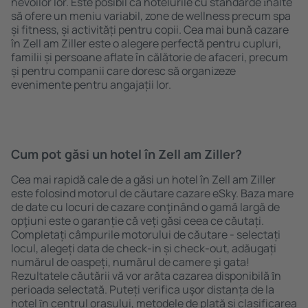
nevoilor lor. Este posibil ca hotelurile cu standarde ȋnalte
să ofere un meniu variabil, zone de wellness precum spa
și fitness, și activități pentru copii. Cea mai bună cazare
în Zell am Ziller este o alegere perfectă pentru cupluri,
familii și persoane aflate în călătorie de afaceri, precum
și pentru companii care doresc să organizeze
evenimente pentru angajații lor.
Cum pot găsi un hotel în Zell am Ziller?
Cea mai rapidă cale de a găsi un hotel în Zell am Ziller
este folosind motorul de căutare cazare eSky. Baza mare
de date cu locuri de cazare conţinând o gamă largă de
opţiuni este o garanție că veți găsi ceea ce căutați.
Completați câmpurile motorului de căutare - selectați
locul, alegeți data de check-in și check-out, adăugați
numărul de oaspeți, numărul de camere şi gata!
Rezultatele căutării vă vor arăta cazarea disponibilă ȋn
perioada selectată. Puteți verifica uşor distanța de la
hotel ȋn centrul orașului, metodele de plată și clasificarea