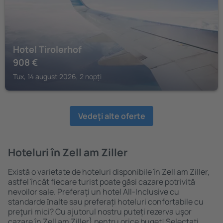
Hotel Tirolerhof
908
€
Tux, 14 august 2026, 2 nopți
Vedeţi alte oferte
Hoteluri în Zell am Ziller
Există o varietate de hoteluri disponibile în Zell am Ziller,
astfel încât fiecare turist poate găsi cazare potrivită
nevoilor sale. Preferați un hotel All-Inclusive cu
standarde ȋnalte sau preferați hoteluri confortabile cu
preţuri mici? Cu ajutorul nostru puteți rezerva uşor
cazare în Zell am Ziller} pentru orice buget! Selectați