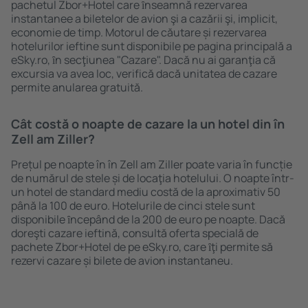
pachetul Zbor+Hotel care ȋnseamnă rezervarea
instantanee a biletelor de avion şi a cazării şi, implicit,
economie de timp. Motorul de căutare și rezervarea
hotelurilor ieftine sunt disponibile pe pagina principală a
eSky.ro, ȋn secţiunea "Cazare". Dacă nu ai garanţia că
excursia va avea loc, verifică dacă unitatea de cazare
permite anularea gratuită.
Cât costă o noapte de cazare la un hotel din în
Zell am Ziller?
Prețul pe noapte în în Zell am Ziller poate varia în funcție
de numărul de stele și de locaţia hotelului. O noapte într-
un hotel de standard mediu costă de la aproximativ 50
până la 100 de euro. Hotelurile de cinci stele sunt
disponibile ȋncepând de la 200 de euro pe noapte. Dacă
doreşti cazare ieftină, consultă oferta specială de
pachete Zbor+Hotel de pe eSky.ro, care ȋţi permite să
rezervi cazare și bilete de avion instantaneu.