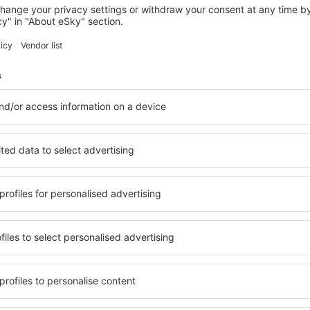
BIEL
El Enebro
Biel, 14 august 2026, 2 nopți
Vedeţi mai multe oferte Ores
Ores – cea mai 
tru fiecare buget şi pentru
Puteți alege dintr-o ofertă v