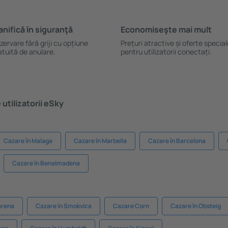
anifică ȋn siguranţă
Economiseşte mai mult
zervare fără griji cu opțiune
Prețuri atractive și oferte specia
atuită de anulare.
pentru utilizatorii conectați.
utilizatorii eSky
Cazare în Malaga
Cazare în Marbella
Cazare în Barcelona
Cazare în Benalmadena
arena
Cazare în Smokvica
Cazare Corn
Cazare în Obsteig