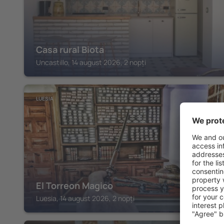
Casa rural Biota
Uncastillo, 14 august 2026, 2 nopți
LUESIA
El Torreon Magico
Luesia, 14 august 2026, 2 nopți