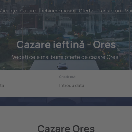
Vacanţe
Cazare
Închiriere mașini
Oferte
Transferuri
Mai
Cazare ieftină - Ores
Vedeţi cele mai bune oferte de cazare Ores!
Cazare Ores