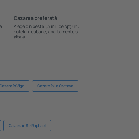
Cazarea preferată
le
Alege din peste 1,3 mil. de opţiuni:
hoteluri, cabane, apartamente și
altele.
Cazare în Vigo
Cazare în La Orotava
Cazare în St-Raphael