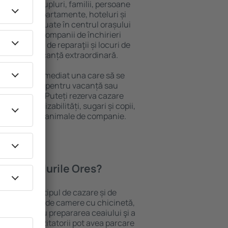
 persoană, cupluri, familii, persoane
i pot sta în apartamente, hoteluri și
e și sunt situate în centrul orașului
re, inclusiv companii de închirieri
ine, centre de reparaţii și locuri de
antează o vacanță extraordinară.
s, veţi găsi imediat una care să se
e aveți nevoie pentru vacanță sau
nația aleasă. Puteți rezerva cazare
oanele cu dizabilități, sugari și copii,
ălătoresc cu animale de companie.
oferă hotelurile Ores?
es depind de tipul de cazare și de
pot beneficia de camere cu chicinetă,
ensile pentru prepararea ceaiului şi a
 internet. Vizitatorii pot avea parcare