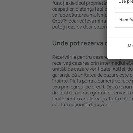
funcție de tipul proprietăţii, numărul 
oaspeților, distanța față de centru și
va face căutarea mult mai ușoară. Ast
Ores în doar câteva minute. În funcț
puteți rezerva doar cazare sau un pa
Unde pot rezerva cazare O
Rezervările pentru cazare Ores pot fi
rezervați cazarea prin intermediul eSky
unităţi de cazare verificate. Astfel, d
garanţia că unitatea de cazare este pr
ȋnainte. Plata pentru cameră se face 
sau prin cardul de credit. Dacă renunţa
dreptul de a anula gratuit rezervarea
limită pentru anularea gratuită este
căutați opţiunile de cazare.