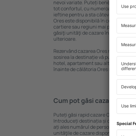
nevoi variate. Puteți beneficia de pro
tot confortul, cu numeroase facilităț
ieftine pentru a sta câteva zile în tim
Ores este disponibilă în centrul orașul
cartiere sau regiuni mai puțin popular
găsiţi unităţi de cazare în funcție de n
ulterioare.
Rezervând cazarea Ores mai devreme,
sosirea la destinație vă puteţi relaxa, 
hotel, apartament sau altă unitate de
înainte de călătoria Ores și vă veţi buc
Cum pot găsi cazare Ores?
Puteți găsi rapid cazare Ores folosin
Introduceți destinația și datele de c
ați ales numărul de persoane, motorul
unităţile de cazare disponibile Ores. F