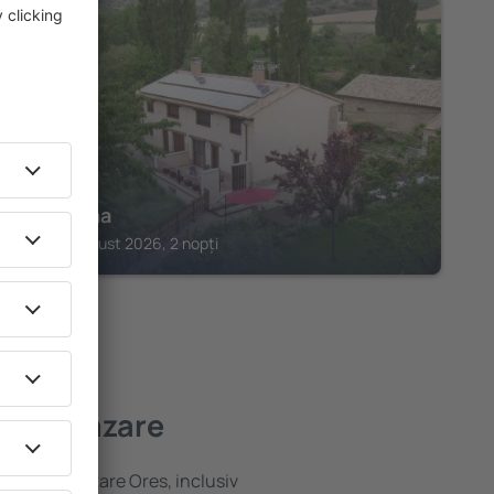
BIEL
La Encina
Biel, 14 august 2026, 2 nopți
bună cazare
ariată de cazare Ores, inclusiv