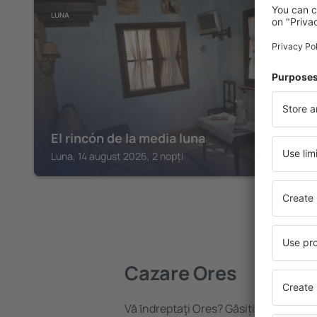
LUNA
El rincón de la media luna
Luna, 14 august 2026, 2 nopți
Cazare Ores
Vă ȋndreptaţi Ores? Găsiți cazare pen