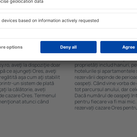
de stele, evaluările
gratuită, pot comanda o mas
 opțiunea de anulare gratuită
hotel cu piscină. În plus, po
fel veți putea găsi cazare
care oferă transport de la a
ie de nevoile dumneavoastră,
chet Zbor+Hotel.
res?
Cât costă cazarea O
 făcute online. Atunci când
Costul cazării Ores depinde 
.ro, aveţi la dispoziţie doar
proprietăți includ hanuri, p
upă ce ajungeți Ores, aveţi
hotelurile și apartamentele 
egătită aşa cum aţi stabilit
rezervării depinde de perioa
printr-un sistem de plată
oaspeți. Când vine vorba de 
ţi la călătorie, aveți
tot parcursul anului, dar ce
 de cazare Ores. Termenul
Dacă numărul de oaspeţi ȋnt
 menţionat atunci când
pentru fiecare va fi mai mic
rezervați cazare Ores pentr