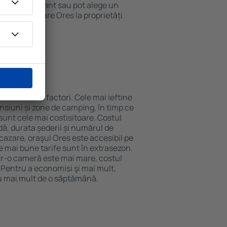
ă la restaurant sau pot alege un
t rezerva cazare Ores la proprietăți
eroport.
res?
de mai mulți factori. Cele mai ieftine
ensiuni și zone de camping, în timp ce
sunt cele mai costisitoare. Costul
dă, durata șederii și numărul de
cazare, oraşul Ores este accesibil pe
le mai bune tarife sunt în extrasezon.
r-o cameră este mai mare, costul
. Pentru a economisi şi mai mult,
u mai mult de o săptămână.