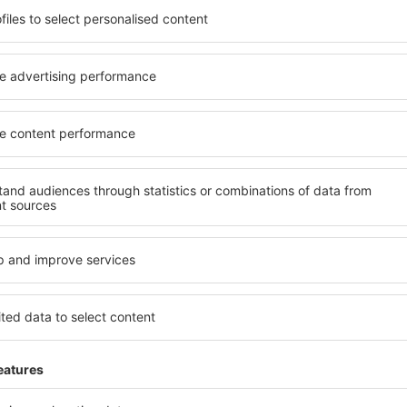
prietăți spațioase, dotate cu
proprietăți pentru o singură
i, precum și de pensiuni
ȋn vârstă și grupuri. Oaspeţi
pul unui city break. Cazarea
pensiuni care oferă intimitat
ui, lângă aeroport și în
Ores. Facilitățile din apropie
e. Acest lucru vă va ajuta să
auto, transport public, magaz
evoi și de planurile
relaxare sau distracţie, gar
Dacă doriţi cazare de lux Ore
 aveți garanţia că după
potrivească. Veți găsi tot c
fără a fi nevoie să căutaţi un
călătoria de afaceri la desti
 cazare. Rezervaţi cazarea
Ores cu facilități pentru pers
ura de o călătorie liniştită.
precum și pentru cei care c
Ce fel de facilităţi 
d un motor de căutare.
Facilitățile proprietăţilor Or
heck-in și check-out. După ce
numărul de stele. Oaspeții 
 de căutare va afișa
balcon, aer condiționat, ust
iltrarea rezultatelor în
cafelei, prosoape și acces la