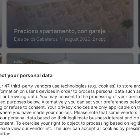
Precioso apartamento, con garaje
Ejea de los Caballeros, 14 august 2026, 2 nopți
LUNA
Casa Dalia grande y luminosa con terraza
y garaje en pueblo tranquilo
Luna, 14 august 2026, 2 nopți