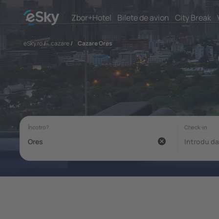
Zbor+Hotel
Bilete de avion
City Break
eSky.ro
/
cazare
/
Cazare Ores