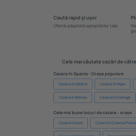
Caută rapid şi uşor
Pl
Ofertă adaptată aşteptărilor tale.
Re
gr
Cele mai căutate cazări de către 
Cazare în Spania - Orașe populare
Cazare în Madrid
Cazare în Mijas
Cazare în Blanes
Cazare în Calonge
Cele mai bune locuri de cazare - orașe
Cazare Goliad
Cazare în Colonia Palm