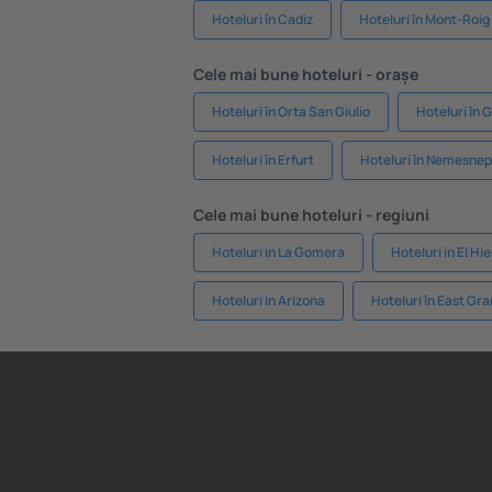
Hoteluri în Cadiz
Hoteluri în Mont-Roi
Cele mai bune hoteluri - orașe
Hoteluri în Orta San Giulio
Hoteluri în
Hoteluri în Erfurt
Hoteluri în Nemesnep
Cele mai bune hoteluri - regiuni
Hoteluri in La Gomera
Hoteluri in El Hi
Hoteluri in Arizona
Hoteluri în East G