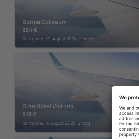
Dorma Coliseum
354
€
Santander, 29 august 2026, 2 nopți
SANTANDER
Gran Hotel Victoria
518
€
Santander, 14 august 2026, 2 nopți