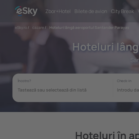
Zbor+Hotel
Bilete de avion
City Break
eSky.ro
/
cazare
/
Hoteluri lângă aeroportul Santander Parayas
Hoteluri lân
San
Hoteluri în 