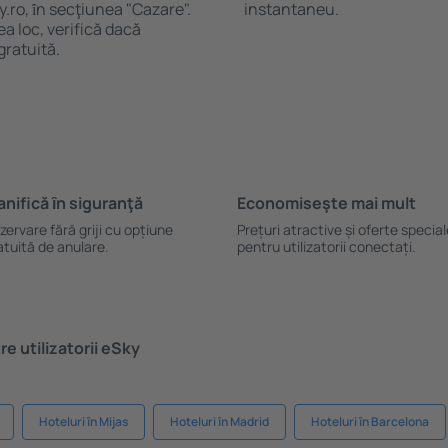
y.ro, ȋn secţiunea "Cazare".
instantaneu.
a loc, verifică dacă
gratuită.
anifică ȋn siguranţă
Economiseşte mai mult
zervare fără griji cu opțiune
Prețuri atractive și oferte specia
atuită de anulare.
pentru utilizatorii conectați.
e utilizatorii eSky
Hoteluri în Mijas
Hoteluri în Madrid
Hoteluri în Barcelona