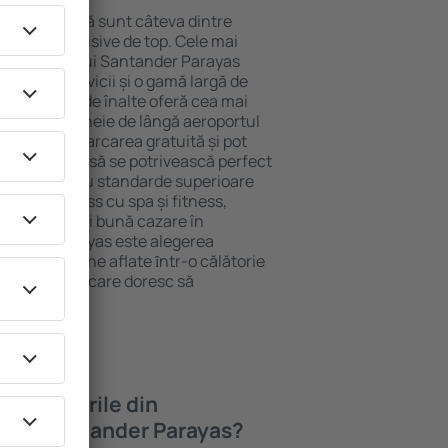
ocație atractivă sunt câteva dintre
tel All-Inclusive de top. Cele mai
a aeroportului Santander Parayas
ndard de servicii și o gamă largă de
re cu standarde înalte oferă cea mai
 atracţiile cheie de lângă aeroportul
pot folosi parcarea gratuită și pot
ament care să se potrivească perfect
ca hotelurile cu standarde superioare
ne de wellness cu spa și fitness,
copii. Cea mai bună cazare în
ntander Parayas este alegerea
lii și persoane aflate ȋntr-o călătorie
u companiile care doresc să
ngajați.
 în hotelurile din
ului Santander Parayas?