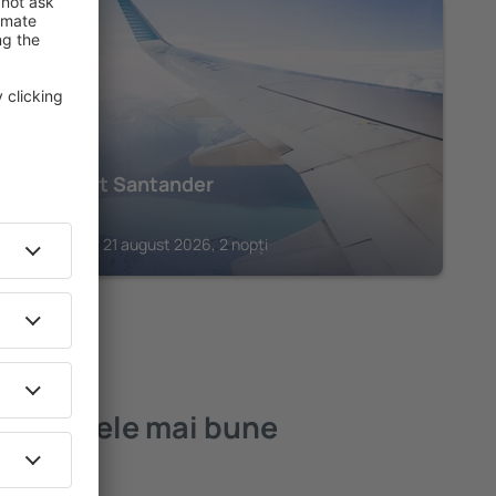
SANTANDER
Hotel Art Santander
416
€
Santander, 21 august 2026, 2 nopți
yas – cele mai bune