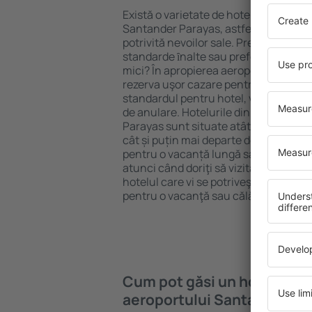
Există o varietate de hoteluri disponi
Santander Parayas, astfel încât fieca
potrivită nevoilor sale. Preferați un ho
standarde ȋnalte sau preferați hotelur
mici? În apropierea aeroportului San
rezerva uşor cazare pentru orice buget
standardul pentru hotel, verificați me
de anulare. Hotelurile din apropierea
Parayas sunt situate atât aproape de a
cât și puțin mai departe de aglomeraț
pentru o vacanță lungă sau perfecte 
atunci când doriţi să vizitaţi şi alte o
hotelul care vi se potriveşte și începe
pentru o vacanţă sau călătorie de afa
Cum pot găsi un hotel în a
aeroportului Santander Pa