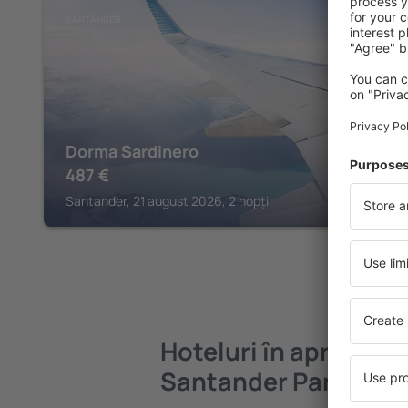
SANTANDER
Dorma Sardinero
487
€
Santander, 21 august 2026, 2 nopți
Hoteluri în apropier
Santander Parayas