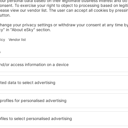
SANTANDER
Suite Home Pinares
392
€
Santander, 29 august 2026, 2 nopți
Vedeți mai multe oferte
ea aeroportului
Santander Para
hoteluri