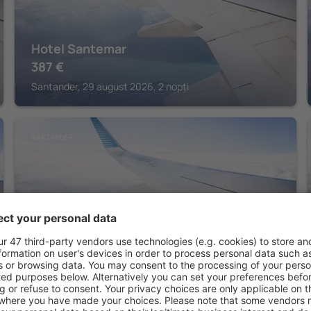
Hotel Santemar
387
€
Santander, 29 august 2026, 2 nopți
SANTANDER
Hotel Chiqui
530
€
Santander, 29 august 2026, 2 nopți