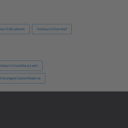
luri în Brodowin
Hoteluri în Kernhof
teluri in Castilia și León
in Karongwe Game Reserve