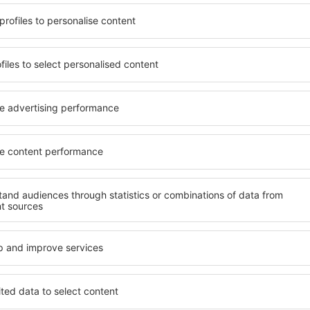
bile lângă aeoportul
Varietatea serviciilor și o l
re turist poate găsi cazare
elementele cheie ale unui ho
tel All-Inclusive cu
bune hoteluri din apropiere
i confortabile cu preţuri
garantează cel mai înalt sta
tander Parayas puteți
facilități. Unitățile de caza
! Selectați destinația şi
bună locație, în apropiere de
todele de plată și opțiunile
Santander Parayas. Oaspeții 
 aeroportului Santander
alege o cameră sau un apart
tracţiile turistice populare,
nevoilor lor. Este probabil 
ie. Toate sunt disponibile
să ofere un meniu variat, zo
doar pentru o noapte,
precum și activități pentru 
raşe din apropiere. Alegeți
apropierea aeroportului Sa
ți să vă faceți bagajele
perfectă pentru cupluri, fami
ceri!
de afaceri, precum și pentr
organizeze ateliere pentru a
propierea
Ce facilități voi găsi
rayas?
apropierea aeroport