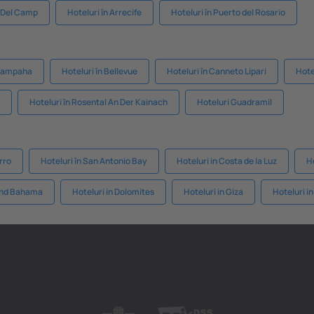
g Del Camp
Hoteluri în Arrecife
Hoteluri în Puerto del Rosario
 Gampaha
Hoteluri în Bellevue
Hoteluri în Canneto Lipari
Hote
Hoteluri în Rosental An Der Kainach
Hoteluri Guadramil
erro
Hoteluri în San Antonio Bay
Hoteluri in Costa de la Luz
Ho
rand Bahama
Hoteluri in Dolomites
Hoteluri in Giza
Hoteluri 