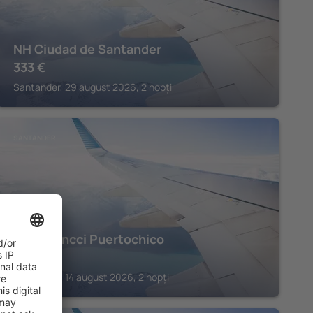
NH Ciudad de Santander
333
€
Santander, 29 august 2026, 2 nopți
SANTANDER
Hotel Vincci Puertochico
744
€
Santander, 14 august 2026, 2 nopți