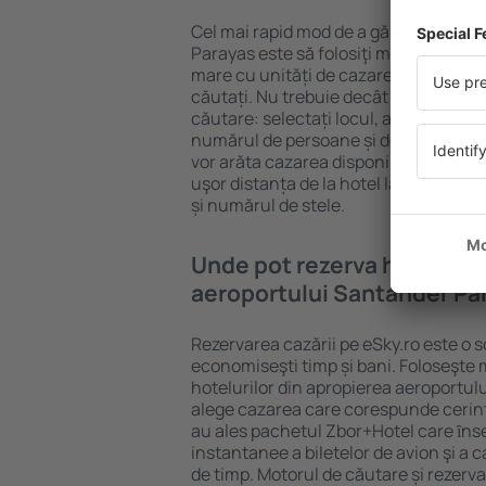
Cel mai rapid mod de a găsi un hotel
Parayas este să folosiţi motorul de că
mare cu unități de cazare este garanț
căutați. Nu trebuie decât să completa
căutare: selectați locul, alegeți date
numărul de persoane și de camere şi g
vor arăta cazarea disponibilă în datel
uşor distanța de la hotel la aeroport,
și numărul de stele.
Unde pot rezerva hoteluri 
aeroportului Santander Pa
Rezervarea cazării pe eSky.ro este o so
economiseşti timp și bani. Foloseşte 
hotelurilor din apropierea aeroportul
alege cazarea care corespunde cerinț
au ales pachetul Zbor+Hotel care ȋn
instantanee a biletelor de avion şi a c
de timp. Motorul de căutare și rezerva