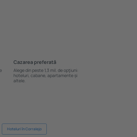
Cazarea preferată
le
Alege din peste 1,3 mil. de opţiuni:
hoteluri, cabane, apartamente și
altele.
Hoteluri în Corralejo