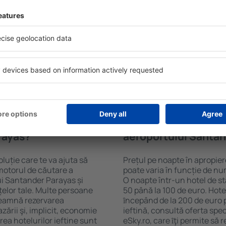
 lângă aeroportul Santander
Hotelurile din apropierea a
utare a cazărilor eSky. Baza
diferite standarde și facilit
ia că veți găsi ceea ce
sunt Wi-Fi gratuit, zone de w
ți câmpurile din motorul de
cameră, centru comercial, z
le de check-in și check-out,
pentru copii, parcare gratui
ata! Rezultatele căutării vă
mai interesante atracții turi
e selectate. Puteți vedea
includ și transferul de la și
 metodele de plată acceptate
încurajează vizitarea obiecti
aeroportului Santander Par
în apropierea
Cât costă o noapte l
rayas?
aeroportului Santa
luție care te va ajuta să
Prețul pe noapte în apropie
motorul de căutare a
poate varia în funcție de num
ui Santander Parayas și
O noapte într-un hotel de s
elor tale. Multe persoane
50 până la 100 de euro. Hotel
seamnă rezervarea
ȋncepând de la 200 de euro 
azării şi, implicit, economie
ieftină, consultă oferta spe
rea hotelurilor ieftine sunt
eSky.ro, care ȋţi permite să r