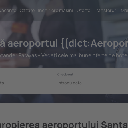
Vacanţe
Cazare
Închiriere mașini
Oferte
Transferuri
Mai
gă aeroportul {{dict:Aerop
tander Parayas - Vedeţi cele mai bune oferte de hotel
apropierea aeroportului Sant