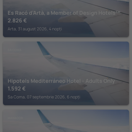
Es Racó d’Artà, a Member of Design Hotels™
2.826
€
Arta, 31 august 2026, 4 nopți
SA COMA
Hipotels Mediterráneo Hotel - Adults Only
1.592
€
Sa Coma, 07 septembrie 2026, 6 nopți
MANACOR