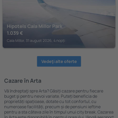
Hipotels Cala Millor Park
1.039
€
Cala Millor, 31 august 2026, 4 nopți
Vedeţi alte oferte
Cazare în Arta
Vă ȋndreptaţi spre Arta? Găsiți cazare pentru fiecare
buget şi pentru nevoi variate. Puteți beneficia de
proprietăți spațioase, dotate cu tot confortul, cu
numeroase facilități, precum și de pensiuni ieftine
pentru a sta câteva zile în timpul unui city break. Cazarea
în Arta este disponibilă în centrul orașului, lângă aeroport