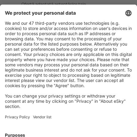
Ofertă adaptată aşteptărilor tale.
Planifică ȋn siguranţă
Rezervare fără griji cu opțiune gratuită de anulare.
Economiseşte mai mult
Prețuri atractive și oferte speciale pentru utilizatorii
conectați.
Cazarea preferată
Alege din peste 1,3 mil. de opţiuni: hoteluri, cabane,
apartamente și altele.
Cele mai căutate cazări de către utilizatorii eSky
Cazare în Spania - Orașe populare