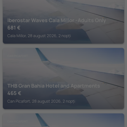
Iberostar Waves Cala Millor -Adults Only
681
€
Cala Millor, 28 august 2026, 2 nopți
CAN PICAFORT
THB Gran Bahia Hotel and Apartments
465
€
Can Picafort, 28 august 2026, 2 nopți
CAN PICAFORT