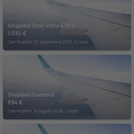
Grupotel Gran Vista & SPA
1.030
€
Can Picafort, 07 septembrie 2026, 6 nopți
CAN PICAFORT
Globales Concord
594
€
Can Picafort, 14 august 2026, 2 nopți
CALA MILLOR