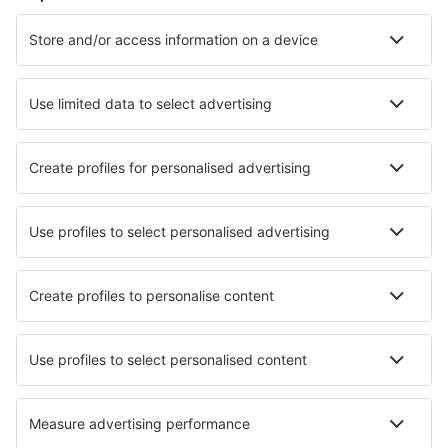
Cazare în Malaga
Cazare în Mijas
Cazare în Madrid
Cazare în Marbella
Cazare în Barcelona
Cazare în Mojacar
Cazare în Nijar
Cazare în Gijon
Cazare în Puerto de la Cruz
Cazare Tijarafe
Cele mai bune locuri de cazare - orașe
Cazare în Watertown
Cazare în Naro
Cazare în Vouvray-sur-Loir
Cazare în San Salvatore Monferrato
Cazare în Neuendorf A
Cazare în Saint-Rambert D´Albon
Cazare în Kato Assos
Cazare în Ballena
Cazare în Velosnes
Cazare în Waldburg