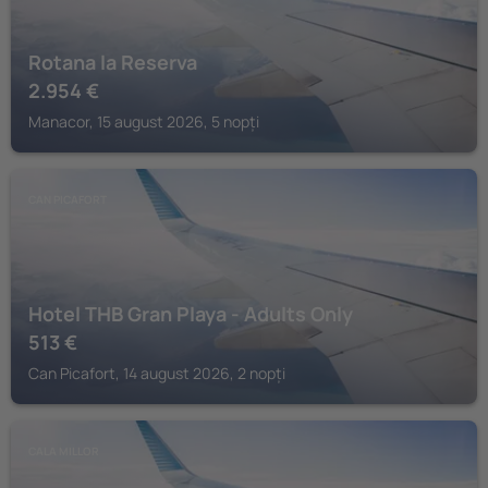
Rotana la Reserva
2.954
€
Manacor, 15 august 2026, 5 nopți
CAN PICAFORT
Hotel THB Gran Playa - Adults Only
513
€
Can Picafort, 14 august 2026, 2 nopți
CALA MILLOR