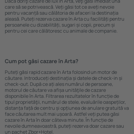
Dacă doriţi cazare de lux în Arta, veţi găsi imediat una
care să se potrivească. Veți găsi tot ce aveți nevoie
pentru vacanță sau călătoria de afaceri la destinația
aleasă. Puteți rezerva cazare în Arta cu facilități pentru
persoanele cu dizabilități, sugari și copii, precum și
pentru cei care călătoresc cu animale de companie.
Cum pot găsi cazare în Arta?
Puteți găsi rapid cazare în Arta folosind un motor de
căutare. Introduceți destinația și datele de check-in și
check-out. După ce ați ales numărul de persoane,
motorul de căutare va afișa unităţile de cazare
disponibile în Arta. Filtrarea rezultatelor în funcție de
tipul proprietăţii, numărul de stele, evaluările oaspeților,
distanța față de centru și opțiunea de anulare gratuită va
face căutarea mult mai ușoară. Astfel veți putea găsi
cazare în Arta în doar câteva minute. În funcție de
nevoile dumneavoastră, puteți rezerva doar cazare sau
un pachet Zbor+Hotel.