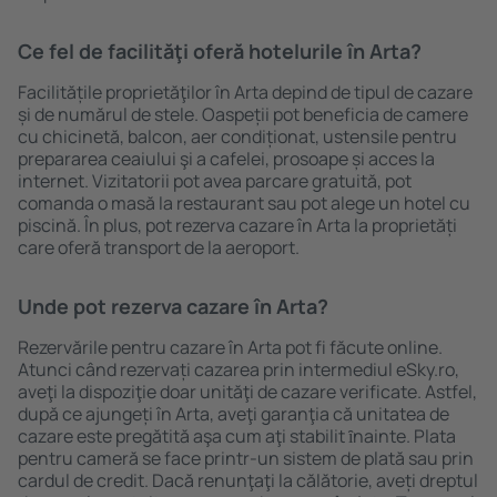
Ce fel de facilităţi oferă hotelurile în Arta?
Facilitățile proprietăţilor în Arta depind de tipul de cazare
și de numărul de stele. Oaspeții pot beneficia de camere
cu chicinetă, balcon, aer condiționat, ustensile pentru
prepararea ceaiului şi a cafelei, prosoape și acces la
internet. Vizitatorii pot avea parcare gratuită, pot
comanda o masă la restaurant sau pot alege un hotel cu
piscină. În plus, pot rezerva cazare în Arta la proprietăți
care oferă transport de la aeroport.
Unde pot rezerva cazare în Arta?
Rezervările pentru cazare în Arta pot fi făcute online.
Atunci când rezervați cazarea prin intermediul eSky.ro,
aveţi la dispoziţie doar unităţi de cazare verificate. Astfel,
după ce ajungeți în Arta, aveţi garanţia că unitatea de
cazare este pregătită aşa cum aţi stabilit ȋnainte. Plata
pentru cameră se face printr-un sistem de plată sau prin
cardul de credit. Dacă renunţaţi la călătorie, aveți dreptul