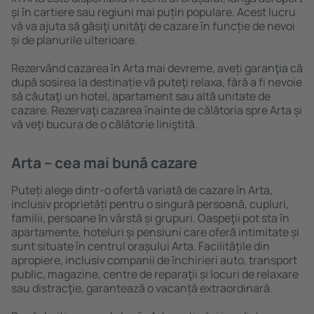
și în cartiere sau regiuni mai puțin populare. Acest lucru
vă va ajuta să găsiţi unităţi de cazare în funcție de nevoi
și de planurile ulterioare.
Rezervând cazarea în Arta mai devreme, aveți garanţia că
după sosirea la destinație vă puteţi relaxa, fără a fi nevoie
să căutaţi un hotel, apartament sau altă unitate de
cazare. Rezervaţi cazarea înainte de călătoria spre Arta și
vă veţi bucura de o călătorie liniştită.
Arta – cea mai bună cazare
Puteți alege dintr-o ofertă variată de cazare în Arta,
inclusiv proprietăți pentru o singură persoană, cupluri,
familii, persoane ȋn vârstă și grupuri. Oaspeţii pot sta în
apartamente, hoteluri și pensiuni care oferă intimitate și
sunt situate în centrul orașului Arta. Facilitățile din
apropiere, inclusiv companii de închirieri auto, transport
public, magazine, centre de reparaţii și locuri de relaxare
sau distracţie, garantează o vacanță extraordinară.