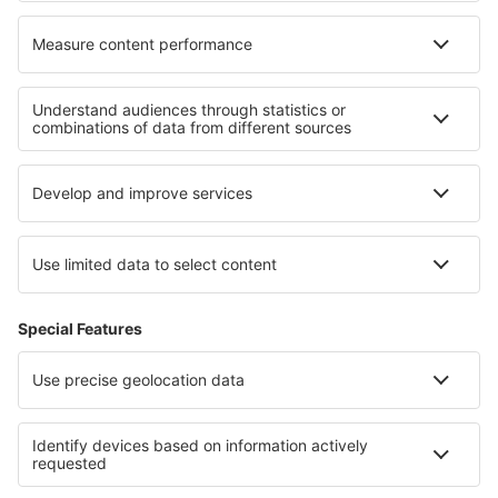
Cele mai bune locuri de cazare - regiuni
Cazare in Costa del Sol
Cazare în San Antonio Bay
Cazare in Menorca
Cazare in Pyrenees Mountains
Cazare in Mallorca
Cazare Caprivi
Cazare în St. Moritz
Cazare in Paracas
Cazare în Viña del Mar
Cazare în regiunea Lacului Geneva