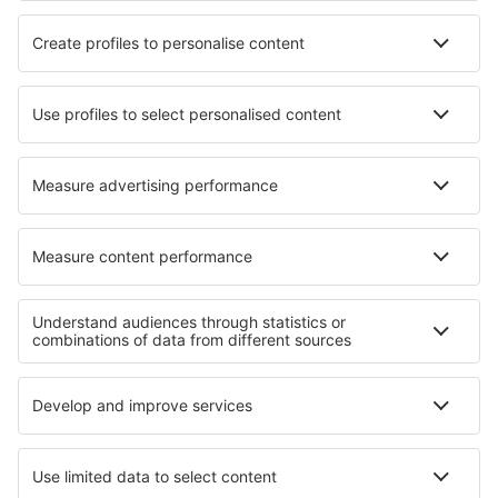
Cele mai bune hoteluri - orașe
Hoteluri în Beladice
Hoteluri în Capdepera
Hoteluri în Nimes
Hoteluri în Ravenstonedale
Hoteluri în Saint-Cloud
Hoteluri în Pieve Torina
Hoteluri în Bigues
Hoteluri în Jastrzebie Zdroj
Hoteluri în Chester
Hoteluri în Casaleone
Cele mai bune hoteluri - regiuni
Hoteluri in Goa
Hoteluri in Goa
Hoteluri în Valmeinier
Hoteluri in Austria Superioar
Hoteluri in Parcul Național Poleski
Hoteluri in Agistiri
Hoteluri in Grossarltal