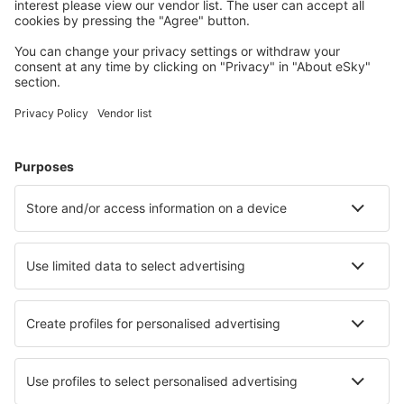
Cazarea preferată
Alege din peste 1,3 mil. de opţiuni: hoteluri, cabane,
apartamente și altele.
Cele mai căutate hoteluri de către utilizatorii eSky
Hoteluri în India - Orașe populare
Hoteluri în Varanasi
Hoteluri în New Delhi
Hoteluri în Jaipur
Hoteluri în Mumbai
Hoteluri în Hyderabad
Hoteluri în Gandhinagar
Hoteluri în Vijayawada
Hoteluri în Cuddalore
Hoteluri în Kalimpong
Hoteluri în Kanatal