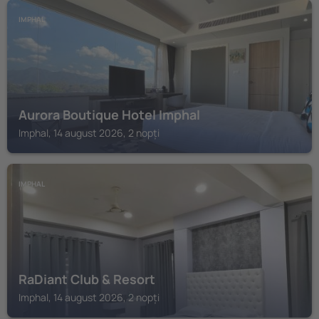
IMPHAL
Aurora Boutique Hotel Imphal
Imphal, 14 august 2026, 2 nopți
IMPHAL
RaDiant Club & Resort
Imphal, 14 august 2026, 2 nopți