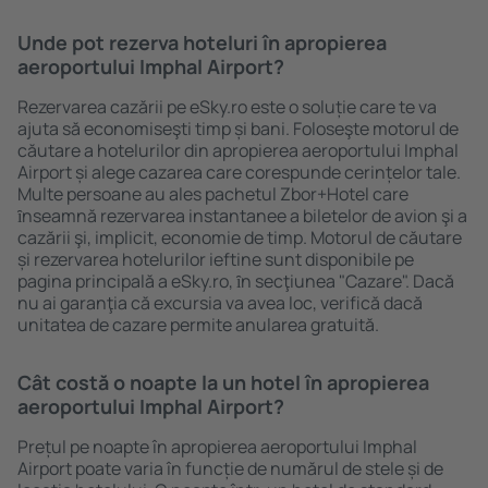
Unde pot rezerva hoteluri în apropierea
aeroportului Imphal Airport?
Rezervarea cazării pe eSky.ro este o soluție care te va
ajuta să economiseşti timp și bani. Foloseşte motorul de
căutare a hotelurilor din apropierea aeroportului Imphal
Airport și alege cazarea care corespunde cerințelor tale.
Multe persoane au ales pachetul Zbor+Hotel care
ȋnseamnă rezervarea instantanee a biletelor de avion şi a
cazării şi, implicit, economie de timp. Motorul de căutare
și rezervarea hotelurilor ieftine sunt disponibile pe
pagina principală a eSky.ro, ȋn secţiunea "Cazare". Dacă
nu ai garanţia că excursia va avea loc, verifică dacă
unitatea de cazare permite anularea gratuită.
Cât costă o noapte la un hotel în apropierea
aeroportului Imphal Airport?
Prețul pe noapte în apropierea aeroportului Imphal
Airport poate varia în funcție de numărul de stele și de