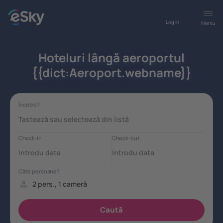
Log in
Meniu
Hoteluri lângă aeroportul
{{dict:Aeroport.webname}}