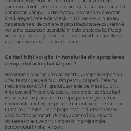
cazărilor eSky. Baza mare cu unități de cazare este
garanția că veți găsi ceea ce căutați. Nu trebuie decât să
completați câmpurile din motorul de căutare: selectați
locul, alegeți datele de check-in și check-out, numărul
de persoane și de camere şi gata! Rezultatele căutării vă
vor arăta cazarea disponibilă în datele selectate. Puteți
vedea uşor distanța de la hotel la aeroport, metodele de
plată acceptate și numărul de stele.
Ce facilități voi găsi în hotelurile din apropierea
aeroportului Imphal Airport?
Hotelurile din apropierea aeroportului Imphal Airport au
diferite standarde și facilități pentru oaspeți. Cele mai
frecvente sunt Wi-Fi gratuit, zone de wellness cu SPA,
mini bar/seif în cameră, centru comercial, zonă de luat
masa, zonă de joacă pentru copii, parcare gratuită și
broșuri informative despre cele mai interesante atracții
turistice din zonă. Unele proprietăți includ și transferul
de la și către aeroport. Uneori, acestea încurajează
vizitarea obiectivelor turistice din ȋmprejurimile
aeroportului Imphal Airport.