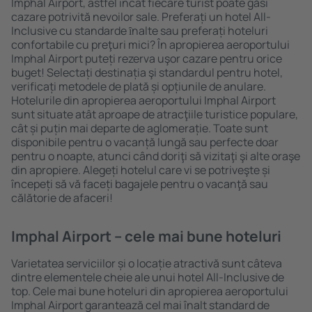
Imphal Airport, astfel încât fiecare turist poate găsi
cazare potrivită nevoilor sale. Preferați un hotel All-
Inclusive cu standarde ȋnalte sau preferați hoteluri
confortabile cu preţuri mici? În apropierea aeroportului
Imphal Airport puteți rezerva uşor cazare pentru orice
buget! Selectați destinația şi standardul pentru hotel,
verificați metodele de plată și opțiunile de anulare.
Hotelurile din apropierea aeroportului Imphal Airport
sunt situate atât aproape de atracţiile turistice populare,
cât și puțin mai departe de aglomerație. Toate sunt
disponibile pentru o vacanță lungă sau perfecte doar
pentru o noapte, atunci când doriţi să vizitaţi şi alte oraşe
din apropiere. Alegeți hotelul care vi se potriveşte și
începeți să vă faceți bagajele pentru o vacanţă sau
călătorie de afaceri!
Imphal Airport – cele mai bune hoteluri
Varietatea serviciilor și o locație atractivă sunt câteva
dintre elementele cheie ale unui hotel All-Inclusive de
top. Cele mai bune hoteluri din apropierea aeroportului
Imphal Airport garantează cel mai înalt standard de