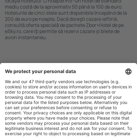
locaţia hotelului. O noapte într-un hotel de standard
mediu costă de la aproximativ 50 până la 100 de euro.
Hotelurile de cinci stele sunt disponibile ȋncepând de la
200 de euro pe noapte. Dacă doreşti cazare ieftină,
consultă oferta specială de pachete Zbor+Hotel de pe
eSky.ro, care ȋţi permite să rezervi cazare și bilete de
avion instantaneu.
Caută rapid şi uşor
Ofertă adaptată aşteptărilor tale.
Planifică ȋn siguranţă
Rezervare fără griji cu opțiune gratuită de anulare.
Economiseşte mai mult
Prețuri atractive și oferte speciale pentru utilizatorii
conectați.