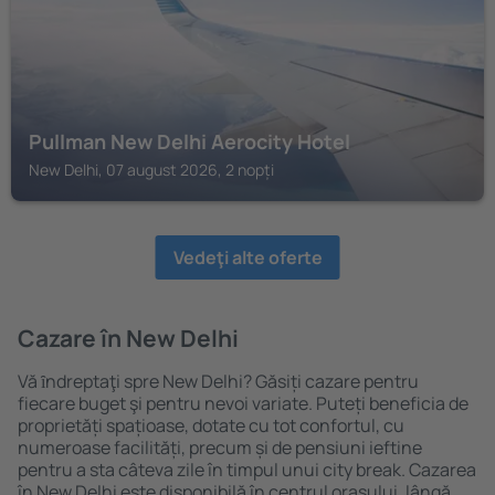
Pullman New Delhi Aerocity Hotel
New Delhi, 07 august 2026, 2 nopți
Vedeţi alte oferte
Cazare în New Delhi
Vă ȋndreptaţi spre New Delhi? Găsiți cazare pentru
fiecare buget şi pentru nevoi variate. Puteți beneficia de
proprietăți spațioase, dotate cu tot confortul, cu
numeroase facilități, precum și de pensiuni ieftine
pentru a sta câteva zile în timpul unui city break. Cazarea
în New Delhi este disponibilă în centrul orașului, lângă