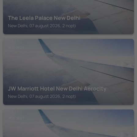
The Leela Palace New Delhi
New Delhi, 07 august 2026, 2 nopți
NEW DELHI
JW Marriott Hotel New Delhi Aerocity
New Delhi, 07 august 2026, 2 nopți
NEW DELHI