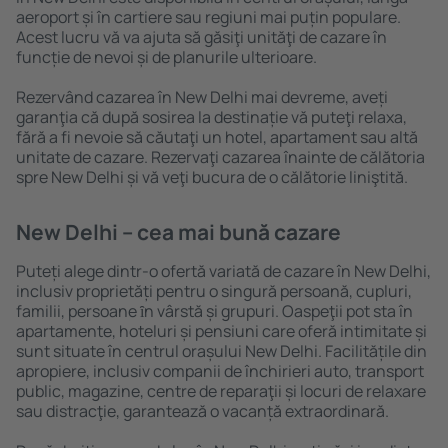
aeroport și în cartiere sau regiuni mai puțin populare.
Acest lucru vă va ajuta să găsiţi unităţi de cazare în
funcție de nevoi și de planurile ulterioare.
Rezervând cazarea în New Delhi mai devreme, aveți
garanţia că după sosirea la destinație vă puteţi relaxa,
fără a fi nevoie să căutaţi un hotel, apartament sau altă
unitate de cazare. Rezervaţi cazarea înainte de călătoria
spre New Delhi și vă veţi bucura de o călătorie liniştită.
New Delhi – cea mai bună cazare
Puteți alege dintr-o ofertă variată de cazare în New Delhi,
inclusiv proprietăți pentru o singură persoană, cupluri,
familii, persoane ȋn vârstă și grupuri. Oaspeţii pot sta în
apartamente, hoteluri și pensiuni care oferă intimitate și
sunt situate în centrul orașului New Delhi. Facilitățile din
apropiere, inclusiv companii de închirieri auto, transport
public, magazine, centre de reparaţii și locuri de relaxare
sau distracţie, garantează o vacanță extraordinară.