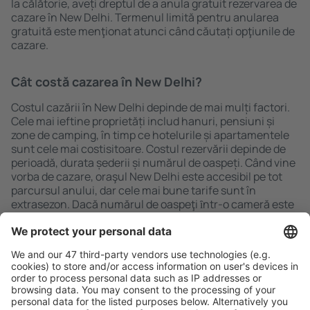
la călătorie, aveți dreptul de a anula gratuit rezervarea de
cazare în New Delhi. Termenul limită pentru anularea
gratuită este menţionat atunci când căutați opţiunile de
cazare.
Cât costă cazarea în New Delhi?
Costul cazării în New Delhi depinde de mai mulți factori.
Cele mai ieftine proprietăți includ hanuri, pensiuni și
zone de camping, în timp ce hotelurile și apartamentele
sunt cele mai costisitoare. Costul rezervării depinde de
perioadă, durata șederii și numărul de oaspeți. Când vine
vorba de cazare, oraşul New Delhi este accesibil pe tot
parcursul anului, dar cele mai bune tarife sunt în
extrasezon. Dacă numărul de oaspeţi ȋntr-o cameră este
mai mare, costul pentru fiecare va fi mai mic. Pentru a
economisi şi mai mult, rezervați cazare în New Delhi
pentru mai mult de o săptămână.