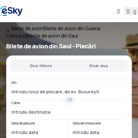
Bilete de avion
Bilete de avion din Guiana
Franceză
Bilete de avion din Saul
Bilete de avion
din Saul
- Plecări
Dus-întors
Doar dus
Din
Către
Data de plecare
Data de întoarcere