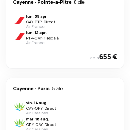
Cayenne
-
Pointe-a-Pitre
8 zile
lun. 05 apr.
CAY
-
PTP
·
Direct
Air France
lun. 12 apr.
PTP
-
CAY
·
1 escală
Air France
655 €
de la
Cayenne
-
Paris
5 zile
vin. 14 aug.
CAY
-
ORY
·
Direct
Air Caraibes
mar. 18 aug.
ORY
-
CAY
·
Direct
Air Caraibes