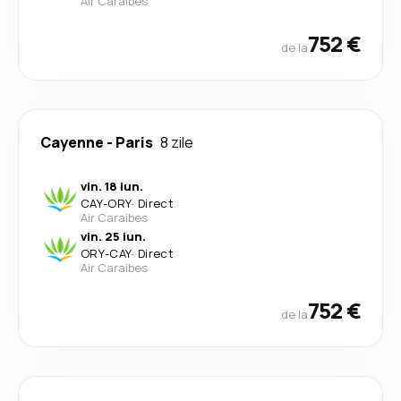
Air Caraibes
752 €
de la
Cayenne
-
Paris
8 zile
vin. 18 iun.
CAY
-
ORY
·
Direct
Air Caraibes
vin. 25 iun.
ORY
-
CAY
·
Direct
Air Caraibes
752 €
de la