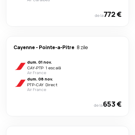
772 €
de la
Cayenne
-
Pointe-a-Pitre
8 zile
dum. 01 nov.
CAY
-
PTP
·
1 escală
Air France
dum. 08 nov.
PTP
-
CAY
·
Direct
Air France
653 €
de la