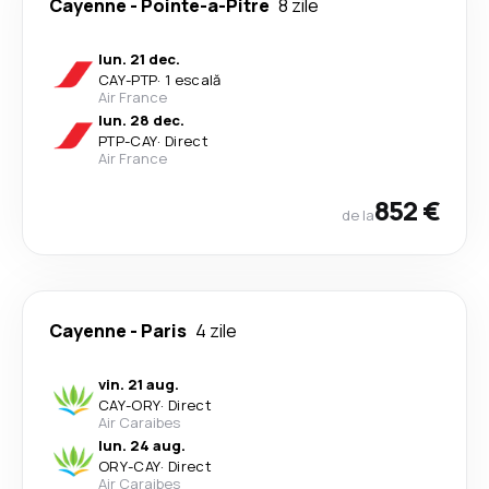
Cayenne
-
Pointe-a-Pitre
8 zile
lun. 21 dec.
CAY
-
PTP
·
1 escală
Air France
lun. 28 dec.
PTP
-
CAY
·
Direct
Air France
852 €
de la
Cayenne
-
Paris
4 zile
vin. 21 aug.
CAY
-
ORY
·
Direct
Air Caraibes
lun. 24 aug.
ORY
-
CAY
·
Direct
Air Caraibes