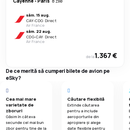
Cayenne
-
Paris
8 zile
sâm. 15 aug.
CAY
-
CDG
·
Direct
Air France
sâm. 22 aug.
CDG
-
CAY
·
Direct
Air France
1.367 €
de la
De ce merită să cumperi bilete de avion pe
eSky?
Cea mai mare
Căutare flexibilă
varietate de
Extinde căutarea
zboruri
pentru a include
Găsim în câteva
aeroporturile din
secunde cel mai bun
apropiere și alege
zbor pentru tine de la
date flexibile pentru