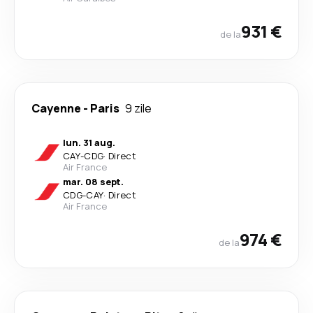
931 €
de la
Cayenne
-
Paris
9 zile
lun. 31 aug.
CAY
-
CDG
·
Direct
Air France
mar. 08 sept.
CDG
-
CAY
·
Direct
Air France
974 €
de la