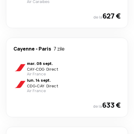
Air Caraibes
627 €
de la
Cayenne
-
Paris
7 zile
mar. 08 sept.
CAY
-
CDG
·
Direct
Air France
lun. 14 sept.
CDG
-
CAY
·
Direct
Air France
633 €
de la