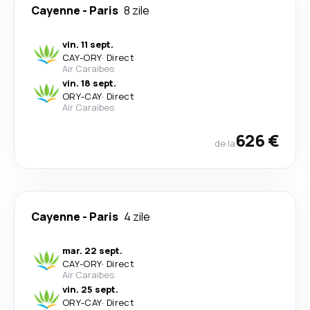
Cayenne
-
Paris
8 zile
vin. 11 sept.
CAY
-
ORY
·
Direct
Air Caraibes
vin. 18 sept.
ORY
-
CAY
·
Direct
Air Caraibes
626 €
de la
Cayenne
-
Paris
4 zile
mar. 22 sept.
CAY
-
ORY
·
Direct
Air Caraibes
vin. 25 sept.
ORY
-
CAY
·
Direct