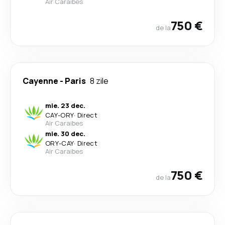
Air Caraibes
750 €
de la
Cayenne
-
Paris
8 zile
mie. 23 dec.
CAY
-
ORY
·
Direct
Air Caraibes
mie. 30 dec.
ORY
-
CAY
·
Direct
Air Caraibes
750 €
de la