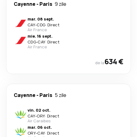
Cayenne
-
Paris
9 zile
mar. 08 sept.
CAY
-
CDG
·
Direct
Air France
mie. 16 sept.
CDG
-
CAY
·
Direct
Air France
634 €
de la
Cayenne
-
Paris
5 zile
vin. 02 oct.
CAY
-
ORY
·
Direct
Air Caraibes
mar. 06 oct.
ORY
-
CAY
·
Direct