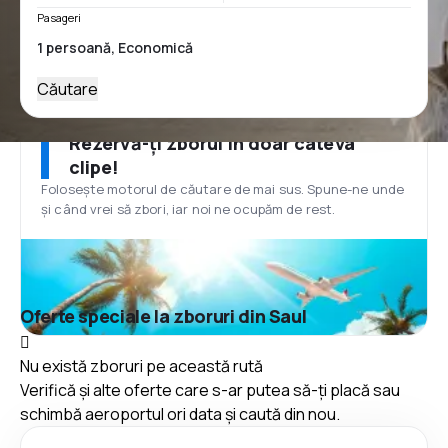
Pasageri
Căutare
Rezervă-ți zborul în doar câteva
clipe!
Folosește motorul de căutare de mai sus. Spune-ne unde
și când vrei să zbori, iar noi ne ocupăm de rest.
Oferte speciale la zboruri din Saul
Nu există zboruri pe această rută
Verifică și alte oferte care s-ar putea să-ți placă sau
schimbă aeroportul ori data și caută din nou.