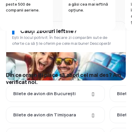
peste 500 de
a găsi cea mai ieftină
companii aeriene.
opțiune.
Cauți zboruri ieftine?
Ești în locul potrivit. În fiecare zi comparăm sute de
oferte ca să ți le oferim pe cele mai bune! Descoperă!
Din ce orașe îți place să zbori cel mai des? Am
verificat noi.
Bilete de avion din București
Bilete
Bilete de avion din Timișoara
Bilete