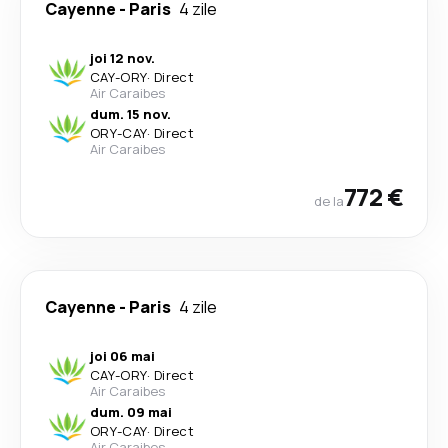
Cayenne
-
Paris
4 zile
joi 12 nov.
CAY
-
ORY
·
Direct
Air Caraibes
dum. 15 nov.
ORY
-
CAY
·
Direct
Air Caraibes
772 €
de la
Cayenne
-
Paris
4 zile
joi 06 mai
CAY
-
ORY
·
Direct
Air Caraibes
dum. 09 mai
ORY
-
CAY
·
Direct
Air Caraibes