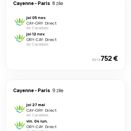
Cayenne
-
Paris
8 zile
joi 05 nov.
CAY
-
ORY
·
Direct
Air Caraibes
joi 12 nov.
ORY
-
CAY
·
Direct
Air Caraibes
752 €
de la
Cayenne
-
Paris
9 zile
joi 27 mai
CAY
-
ORY
·
Direct
Air Caraibes
vin. 04 iun.
ORY
-
CAY
·
Direct