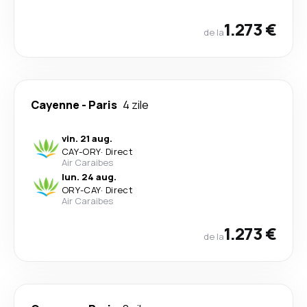
1.273 €
de la
Cayenne
-
Paris
4 zile
vin. 21 aug.
CAY
-
ORY
·
Direct
Air Caraibes
lun. 24 aug.
ORY
-
CAY
·
Direct
Air Caraibes
1.273 €
de la