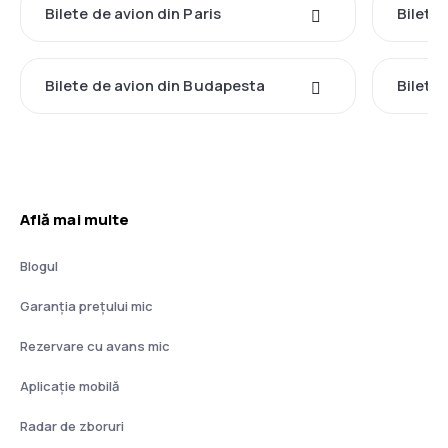
Bilete de avion din Paris
Bilete
Bilete de avion din Budapesta
Bilete 
Află mai multe
Blogul
Garanția prețului mic
Rezervare cu avans mic
Aplicație mobilă
Radar de zboruri