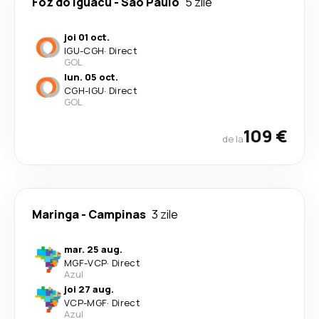
Foz do Iguacu
-
São Paulo
5 zile
joi 01 oct.
IGU
-
CGH
·
Direct
GOL
lun. 05 oct.
CGH
-
IGU
·
Direct
GOL
109 €
de la
Maringa
-
Campinas
3 zile
mar. 25 aug.
MGF
-
VCP
·
Direct
Azul
joi 27 aug.
VCP
-
MGF
·
Direct
Azul