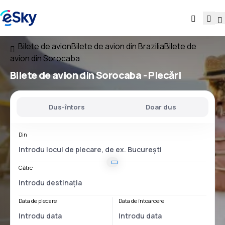
Bilete de avion
Bilete de avion din Brazilia
Bilete de
avion din Sorocaba
Bilete de avion
din Sorocaba
- Plecări
Dus-întors
Doar dus
Din
Către
Data de plecare
Data de întoarcere