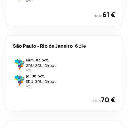
Azul
61 €
de la
São Paulo
-
Rio de Janeiro
6 zile
sâm. 03 oct.
GRU
-
SDU
·
Direct
Azul
joi 08 oct.
SDU
-
GRU
·
Direct
Azul
70 €
de la