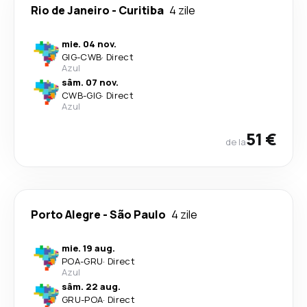
Rio de Janeiro
-
Curitiba
4 zile
mie. 04 nov.
GIG
-
CWB
·
Direct
Azul
sâm. 07 nov.
CWB
-
GIG
·
Direct
Azul
51 €
de la
Porto Alegre
-
São Paulo
4 zile
mie. 19 aug.
POA
-
GRU
·
Direct
Azul
sâm. 22 aug.
GRU
-
POA
·
Direct