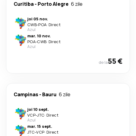
Curitiba
-
Porto Alegre
6 zile
joi 05 nov.
CWB
-
POA
·
Direct
Azul
mar. 10 nov.
POA
-
CWB
·
Direct
Azul
55 €
de la
Campinas
-
Bauru
6 zile
joi 10 sept.
VCP
-
JTC
·
Direct
Azul
mar. 15 sept.
JTC
-
VCP
·
Direct