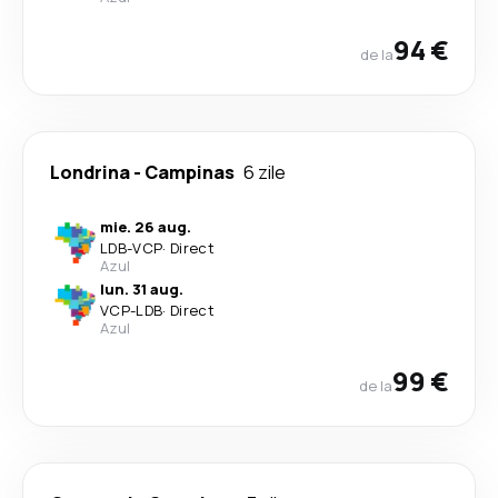
94 €
de la
Londrina
-
Campinas
6 zile
mie. 26 aug.
LDB
-
VCP
·
Direct
Azul
lun. 31 aug.
VCP
-
LDB
·
Direct
Azul
99 €
de la