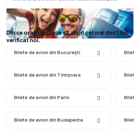
Din ce orașe îți place să zbori cel mai des? Am
verificat noi.
Bilete de avion din București
Bilete
Bilete de avion din Timișoara
Bilete
Bilete de avion din Paris
Bilete
Bilete de avion din Budapesta
Bilete 