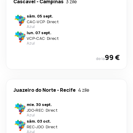
Cascavel
-
Campinas
3 zile
sâm. 05 sept.
CAC
-
VCP
·
Direct
Azul
lun. 07 sept.
VCP
-
CAC
·
Direct
Azul
99 €
de la
Juazeiro do Norte
-
Recife
4 zile
mie. 30 sept.
JDO
-
REC
·
Direct
Azul
sâm. 03 oct.
REC
-
JDO
·
Direct
Azul