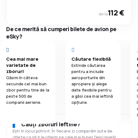
112 €
de la
De ce merită să cumperi bilete de avion pe
eSky?
Cea mai mare
Căutare flexibilă
varietate de
Extinde căutarea
zboruri
pentru a include
Găsim în câteva
aeroporturile din
secunde cel mai bun
apropiere și alege
zbor pentru tine de la
date flexibile pentru
peste 500 de
a găsi cea mai ieftină
companii aeriene.
opțiune.
Cauți zboruri ieftine?
Ești în locul potrivit. În fiecare zi comparăm sute de
oferte ca să ți le oferim pe cele mai bune! Descoperă!