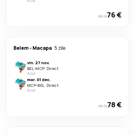
Azul
76 €
de la
Belem
-
Macapa
5 zile
vin. 27 nov.
BEL
-
MCP
·
Direct
Azul
mar. 01 dec.
MCP
-
BEL
·
Direct
Azul
78 €
de la