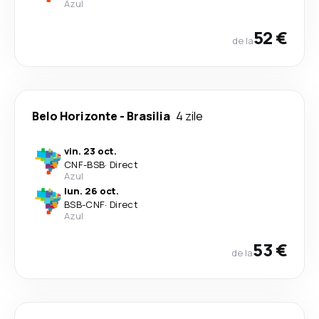
Azul
52 €
de la
Belo Horizonte
-
Brasilia
4 zile
vin. 23 oct.
CNF
-
BSB
·
Direct
Azul
lun. 26 oct.
BSB
-
CNF
·
Direct
Azul
53 €
de la