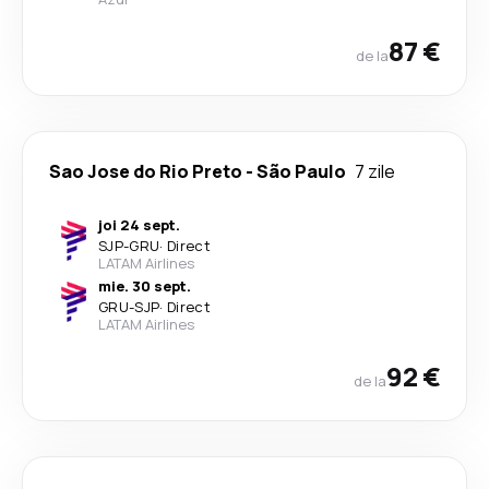
87 €
de la
Sao Jose do Rio Preto
-
São Paulo
7 zile
joi 24 sept.
SJP
-
GRU
·
Direct
LATAM Airlines
mie. 30 sept.
GRU
-
SJP
·
Direct
LATAM Airlines
92 €
de la