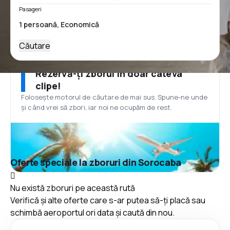
Pasageri
Căutare
Rezervă-ți zborul în doar câteva
clipe!
Folosește motorul de căutare de mai sus. Spune-ne unde
și când vrei să zbori, iar noi ne ocupăm de rest.
Oferte speciale la zboruri din Sorocaba
Nu există zboruri pe această rută
Verifică și alte oferte care s-ar putea să-ți placă sau
schimbă aeroportul ori data și caută din nou.