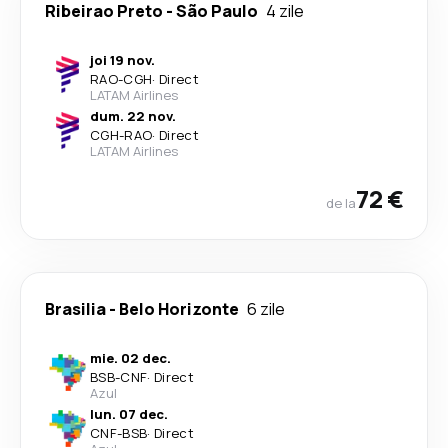
Ribeirao Preto
-
São Paulo
4 zile
joi 19 nov.
RAO
-
CGH
·
Direct
LATAM Airlines
dum. 22 nov.
CGH
-
RAO
·
Direct
LATAM Airlines
72 €
de la
Brasilia
-
Belo Horizonte
6 zile
mie. 02 dec.
BSB
-
CNF
·
Direct
Azul
lun. 07 dec.
CNF
-
BSB
·
Direct