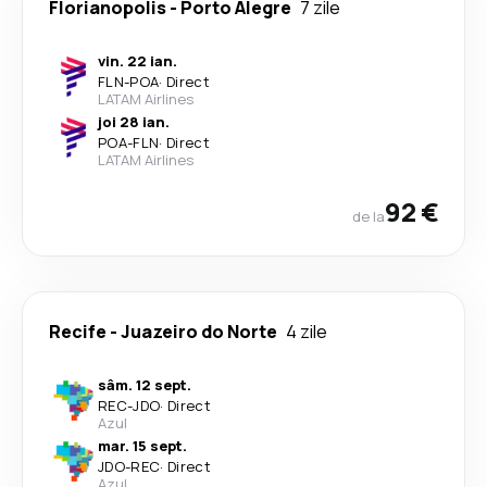
Florianopolis
-
Porto Alegre
7 zile
vin. 22 ian.
FLN
-
POA
·
Direct
LATAM Airlines
joi 28 ian.
POA
-
FLN
·
Direct
LATAM Airlines
92 €
de la
Recife
-
Juazeiro do Norte
4 zile
sâm. 12 sept.
REC
-
JDO
·
Direct
Azul
mar. 15 sept.
JDO
-
REC
·
Direct
Azul