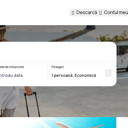
Descarcă
Contul meu
ata de întoarcere
Pasageri