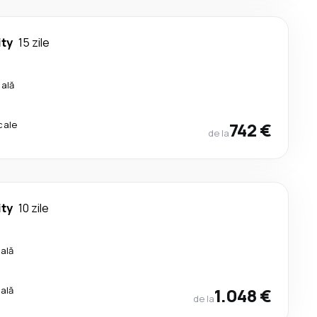
ty
15 zile
cală
cale
742 €
de la
ty
10 zile
cală
cală
1.048 €
de la