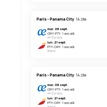
Paris
-
Panama City
14 zile
mar. 08 sept.
ORY
-
PTY
·
1 escală
Air Europa
lun. 21 sept.
PTY
-
ORY
·
1 escală
Iberia
Paris
-
Panama City
14 zile
mar. 08 sept.
ORY
-
PTY
·
1 escală
Air Europa
lun. 21 sept.
PTY
-
ORY
·
1 escală
Iberia