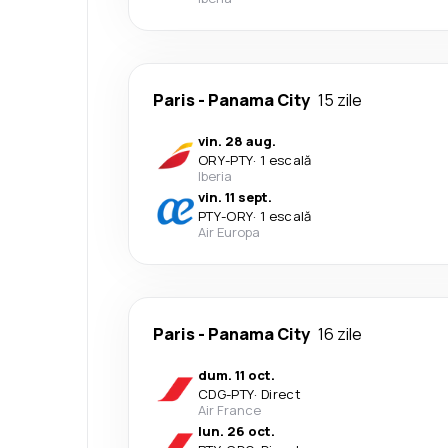
Paris
-
Panama City
15 zile
vin. 28 aug.
ORY
-
PTY
·
1 escală
Iberia
vin. 11 sept.
PTY
-
ORY
·
1 escală
Air Europa
Paris
-
Panama City
16 zile
dum. 11 oct.
CDG
-
PTY
·
Direct
Air France
lun. 26 oct.