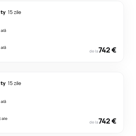
ty
15 zile
cală
cală
742 €
de la
ty
15 zile
cală
cale
742 €
de la