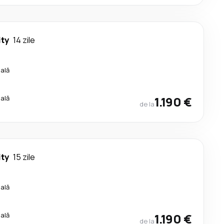
ty
14 zile
cală
cală
1.190 €
de la
ty
15 zile
cală
cală
1.190 €
de la