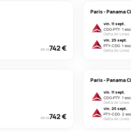
Paris
-
Panama Ci
vin. 11 sept.
CDG
-
PTY
·
1 es
Delta Air Lines
vin. 25 sept.
742 €
PTY
-
CDG
·
1 es
de la
Delta Air Lines
Paris
-
Panama Ci
vin. 11 sept.
CDG
-
PTY
·
1 es
Delta Air Lines
vin. 25 sept.
742 €
PTY
-
CDG
·
2 es
de la
Delta Air Lines