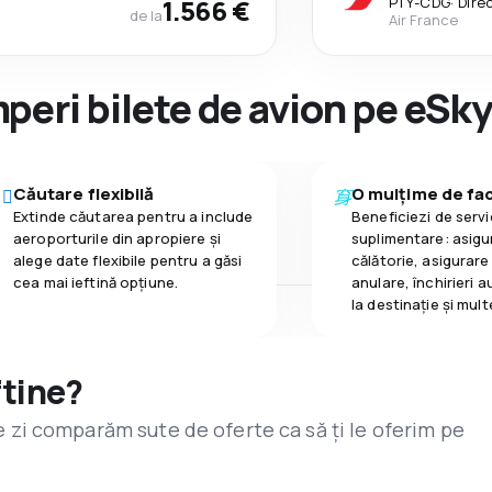
1.566 €
PTY
-
CDG
·
Dire
de la
Air France
peri bilete de avion pe eSk
Căutare flexibilă
O mulțime de faci
Extinde căutarea pentru a include
Beneficiezi de servic
aeroporturile din apropiere și
suplimentare: asigu
alege date flexibile pentru a găsi
călătorie, asigurare
cea mai ieftină opțiune.
anulare, închirieri a
la destinaţie și mult
ftine?
are zi comparăm sute de oferte ca să ți le oferim pe