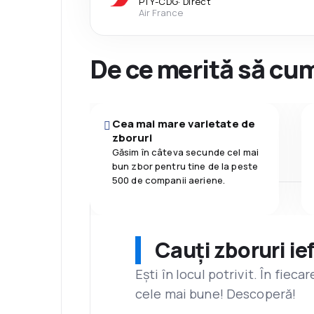
PTY
-
CDG
·
Direct
Air France
De ce merită să cum
Cea mai mare varietate de
zboruri
Găsim în câteva secunde cel mai
bun zbor pentru tine de la peste
500 de companii aeriene.
Cauți zboruri ie
Ești în locul potrivit. În fiec
cele mai bune! Descoperă!