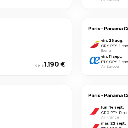
Paris
-
Panama Ci
vin. 28 aug.
ORY
-
PTY
·
1 es
Iberia
vin. 11 sept.
1.190 €
PTY
-
ORY
·
1 es
de la
Air Europa
Paris
-
Panama Ci
lun. 14 sept.
CDG
-
PTY
·
Dire
Air France
mar. 22 sept.