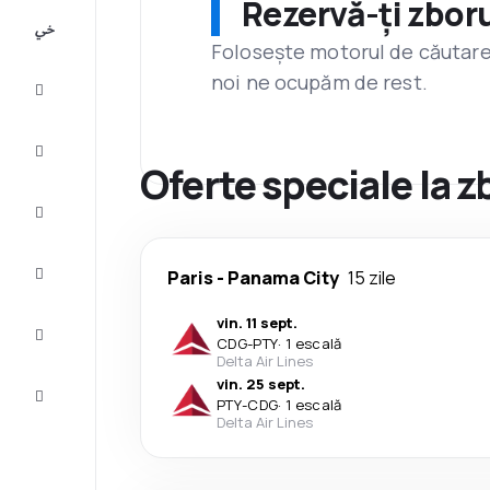
Rezervă-ți zboru
All-
inclusive
Folosește motorul de căutare 
noi ne ocupăm de rest.
City
Break
Cazare
Oferte speciale la 
Oferte
Finalizează
Paris
-
Panama City
15 zile
călătoria
vin. 11 sept.
Inspiraţie şi
CDG
-
PTY
·
1 escală
recomandări
Delta Air Lines
vin. 25 sept.
Servicii
PTY
-
CDG
·
1 escală
clienți
Delta Air Lines