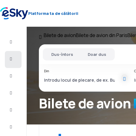
Platforma ta de călătorii
Bilete de avion
Bilete de avion din Paris
Bil
Zbor+Hotel
Dus-întors
Doar dus
Bilete
de
avion
Din
C
Vacanţe
Vară
2026
Bilete de avion
Iarnă
2026/27
Last
minute