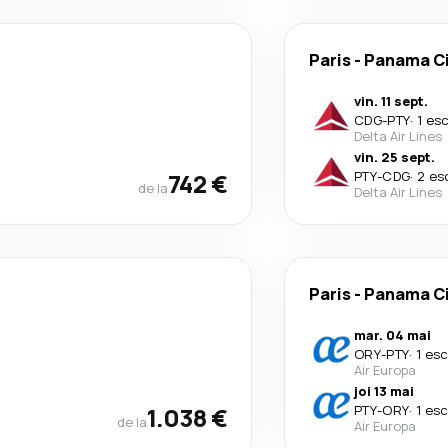
Paris
-
Panama Ci
vin. 11 sept.
CDG
-
PTY
·
1 es
Delta Air Lines
vin. 25 sept.
742 €
PTY
-
CDG
·
2 es
de la
Delta Air Lines
Paris
-
Panama Ci
mar. 04 mai
ORY
-
PTY
·
1 es
Air Europa
joi 13 mai
1.038 €
PTY
-
ORY
·
1 es
de la
Air Europa