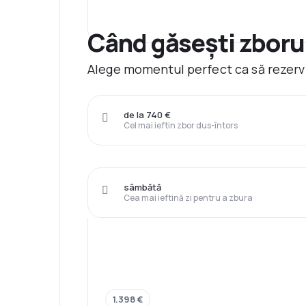
Când găsești zborur
Alege momentul perfect ca să rezervi
de la 740 €
Cel mai ieftin zbor dus-întors
sâmbătă
Cea mai ieftină zi pentru a zbura
1.398 €