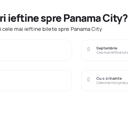
i ieftine spre Panama City?
 cele mai ieftine bilete spre Panama City
Septembrie
Cea mai ieftină lun
Cu o zi înainte
Cele mai mici prețu