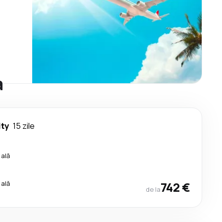
a
ty
15 zile
cală
cală
742 €
de la