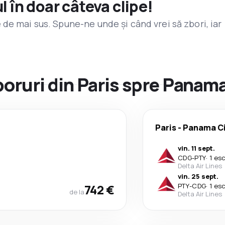
l în doar câteva clipe!
de mai sus. Spune-ne unde și când vrei să zbori, iar
zboruri din Paris spre Panam
Paris
-
Panama Ci
vin. 11 sept.
CDG
-
PTY
·
1 es
Delta Air Lines
vin. 25 sept.
742 €
PTY
-
CDG
·
1 es
de la
Delta Air Lines