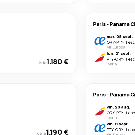
Paris
-
Panama Ci
mar. 08 sept.
ORY
-
PTY
·
1 es
Air Europa
lun. 21 sept.
1.180 €
PTY
-
ORY
·
1 es
de la
Iberia
Paris
-
Panama Ci
vin. 28 aug.
ORY
-
PTY
·
1 es
Iberia
vin. 11 sept.
1.190 €
PTY
-
ORY
·
1 es
de la
Air Europa