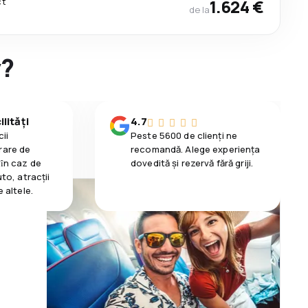
ct
1.624 €
de la
y?
lități
4.7
ii
Peste 5600 de clienți ne
rare de
recomandă. Alege experiența
 ȋn caz de
dovedită și rezervă fără griji.
uto, atracții
e altele.