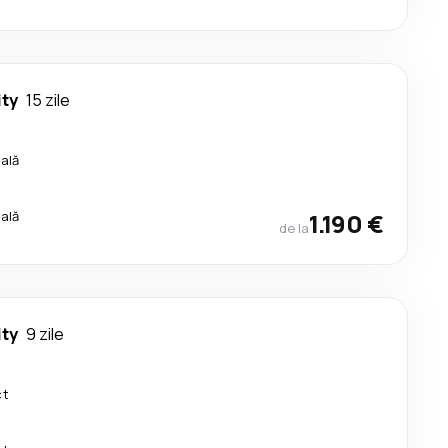
ty
15 zile
cală
cală
1.190 €
de la
ty
9 zile
ct