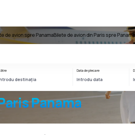
ete de avion spre Panama
Bilete de avion din Paris spre Panama
ătre
Data de plecare
D
Paris Panama