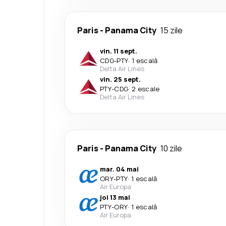
Paris
-
Panama City
15 zile
vin. 11 sept.
CDG
-
PTY
·
1 escală
Delta Air Lines
vin. 25 sept.
PTY
-
CDG
·
2 escale
Delta Air Lines
Paris
-
Panama City
10 zile
mar. 04 mai
ORY
-
PTY
·
1 escală
Air Europa
joi 13 mai
PTY
-
ORY
·
1 escală
Air Europa