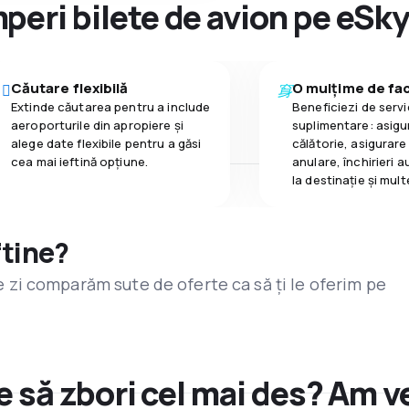
peri bilete de avion pe eSk
Căutare flexibilă
O mulțime de faci
Extinde căutarea pentru a include
Beneficiezi de servic
aeroporturile din apropiere și
suplimentare: asigu
alege date flexibile pentru a găsi
călătorie, asigurare
cea mai ieftină opțiune.
anulare, închirieri a
la destinaţie și mult
ftine?
are zi comparăm sute de oferte ca să ți le oferim pe
ce să zbori cel mai des? Am ve