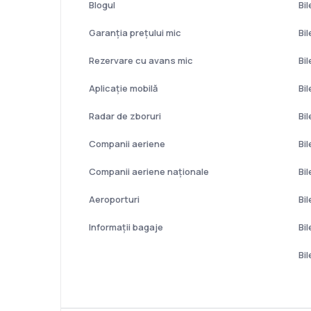
Blogul
Bil
Garanția prețului mic
Bi
Rezervare cu avans mic
Bi
Aplicație mobilă
Bi
Radar de zboruri
Bi
Companii aeriene
Bi
Companii aeriene naţionale
Bi
Aeroporturi
Bil
Informații bagaje
Bi
Bi