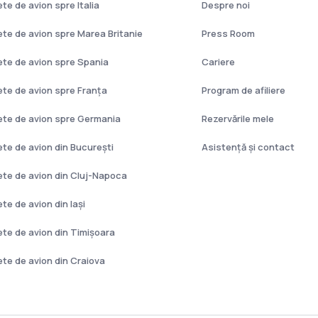
ete de avion spre Italia
Despre noi
lete de avion spre Marea Britanie
Press Room
lete de avion spre Spania
Cariere
lete de avion spre Franţa
Program de afiliere
lete de avion spre Germania
Rezervările mele
lete de avion din București
Asistenţă şi contact
lete de avion din Cluj-Napoca
ete de avion din Iași
lete de avion din Timișoara
lete de avion din Craiova