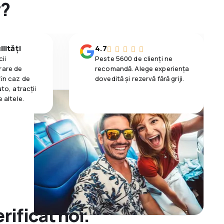
y?
lități
4.7
ii
Peste 5600 de clienți ne
rare de
recomandă. Alege experiența
 ȋn caz de
dovedită și rezervă fără griji.
uto, atracții
e altele.
rificat noi.