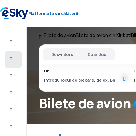
Platforma ta de călătorii
Bilete de avion
Bilete de avion din Kiribati
Bi
Zbor+Hotel
Dus-întors
Doar dus
Bilete
de
avion
Din
C
Vacanţe
Vară
2026
Bilete de avion
Iarnă
2026/27
Last
minute