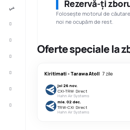
Rezervă-ți zboru
All-
inclusive
Folosește motorul de căutare 
noi ne ocupăm de rest.
City
Break
Cazare
Oferte speciale la z
Oferte
Finalizează
Kiritimati
-
Tarawa Atoll
7 zile
călătoria
joi 26 nov.
Inspiraţie şi
CXI
-
TRW
·
Direct
recomandări
Hahn Air Systems
mie. 02 dec.
Servicii
TRW
-
CXI
·
Direct
clienți
Hahn Air Systems