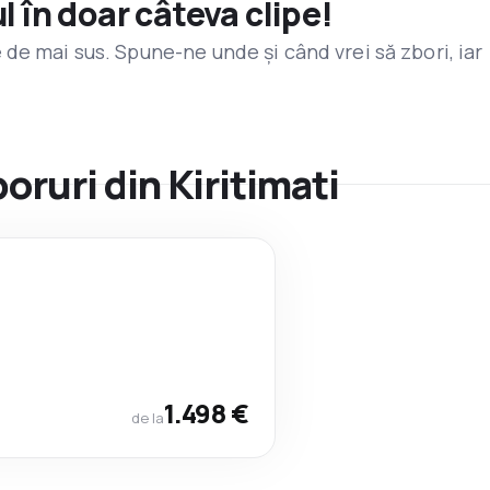
l în doar câteva clipe!
de mai sus. Spune-ne unde și când vrei să zbori, iar
boruri din Kiritimati
1.498 €
de la