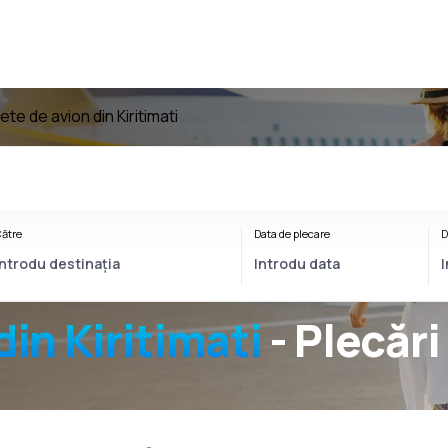
lete de avion din Kiritimati
ătre
Data de plecare
D
din Kiritimati
- Plecări