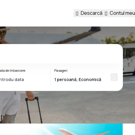
Descarcă
Contul meu
ata de întoarcere
Pasageri