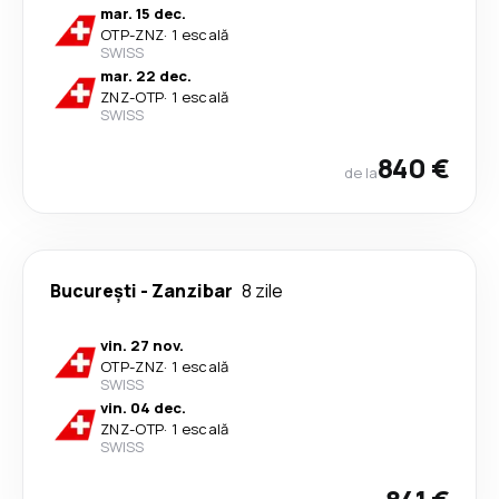
mar. 15 dec.
OTP
-
ZNZ
·
1 escală
SWISS
mar. 22 dec.
ZNZ
-
OTP
·
1 escală
SWISS
840 €
de la
București
-
Zanzibar
8 zile
vin. 27 nov.
OTP
-
ZNZ
·
1 escală
SWISS
vin. 04 dec.
ZNZ
-
OTP
·
1 escală
SWISS