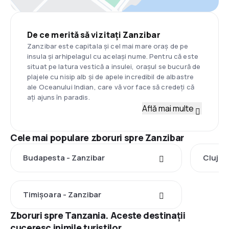
De ce merită să vizitați Zanzibar
Zanzibar este capitala și cel mai mare oraș de pe
insula și arhipelagul cu același nume. Pentru că este
situat pe latura vestică a insulei, orașul se bucură de
plajele cu nisip alb și de apele incredibil de albastre
ale Oceanului Indian, care vă vor face să credeți că
ați ajuns în paradis.
Află mai multe
Cele mai populare zboruri spre Zanzibar
Budapesta - Zanzibar
Cluj-N
Timișoara - Zanzibar
Zboruri spre Tanzania. Aceste destinații
cuceresc inimile turiștilor