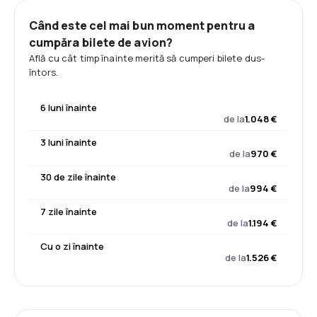
Când este cel mai bun moment pentru a
cumpăra bilete de avion?
Află cu cât timp înainte merită să cumperi bilete dus-
întors.
6 luni înainte
de la
1.048 €
3 luni înainte
de la
970 €
30 de zile înainte
de la
994 €
7 zile înainte
de la
1.194 €
Cu o zi înainte
de la
1.526 €