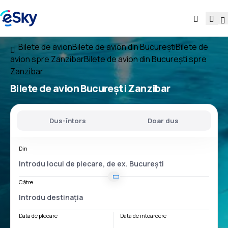
Bilete de avion
Bilete de avion din București
Bilete de
avion spre Zanzibar
Bilete de avion din București spre
Zanzibar
Bilete de avion
București Zanzibar
Dus-întors
Doar dus
Din
Către
Data de plecare
Data de întoarcere