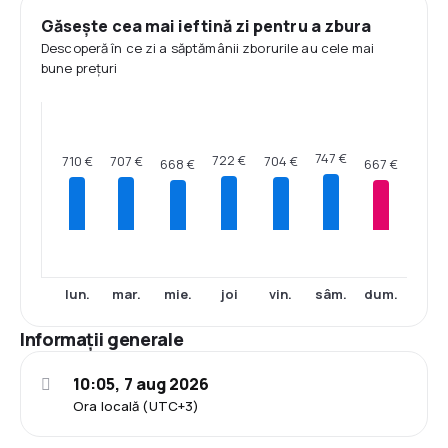
Găsește cea mai ieftină zi pentru a zbura
Descoperă în ce zi a săptămânii zborurile au cele mai
bune prețuri
747 €
722 €
710 €
707 €
704 €
668 €
667 €
lun.
mar.
mie.
joi
vin.
sâm.
dum.
Informații generale
10:05, 7 aug 2026
Ora locală (UTC+3)