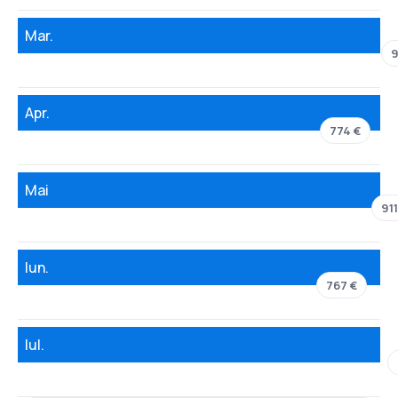
Mar.
9
Apr.
774 €
Mai
911
Iun.
767 €
Iul.