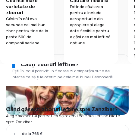
Cea mai mare
Căutare flexibilă
varietate de
Extinde căutarea
zboruri
pentru a include
Găsim în câteva
aeroporturile din
secunde cel mai bun
apropiere și alege
zbor pentru tine de la
date flexibile pentru
peste 500 de
a găsi cea mai ieftină
companii aeriene.
opțiune.
Cauți zboruri ieftine?
Ești în locul potrivit. În fiecare zi comparăm sute de
oferte ca să ți le oferim pe cele mai bune! Descoperă!
Când găsești zboruri ieftine spre Zanzibar?
Alege momentul perfect ca să rezervi cele mai ieftine bilete
spre Zanzibar
de la 765 €