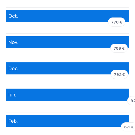
Oct.
770 €
Nov.
789 €
Dec.
792 €
Ian.
92
Feb.
871 €