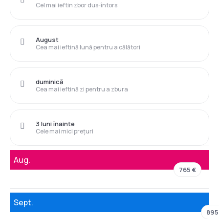
Cel mai ieftin zbor dus-întors
August
Cea mai ieftină lună pentru a călători
duminică
Cea mai ieftină zi pentru a zbura
3 luni înainte
Cele mai mici prețuri
Aug.
765 €
Sept.
895