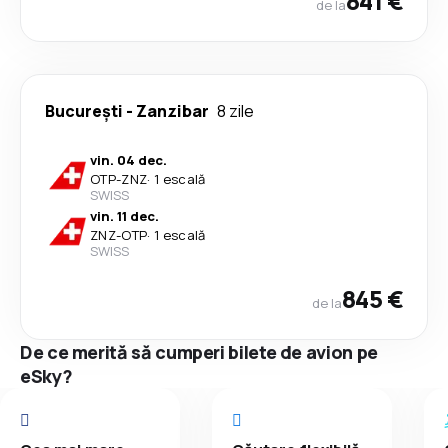
841 €
de la
București
-
Zanzibar
8 zile
vin. 04 dec.
OTP
-
ZNZ
·
1 escală
SWISS
vin. 11 dec.
ZNZ
-
OTP
·
1 escală
SWISS
845 €
de la
De ce merită să cumperi bilete de avion pe
eSky?