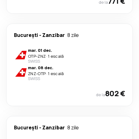
771 €
de la
București
-
Zanzibar
8 zile
mar. 01 dec.
OTP
-
ZNZ
·
1 escală
SWISS
mar. 08 dec.
ZNZ
-
OTP
·
1 escală
SWISS
802 €
de la
București
-
Zanzibar
8 zile