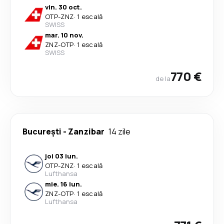
vin. 30 oct.
OTP
-
ZNZ
·
1 escală
SWISS
mar. 10 nov.
ZNZ
-
OTP
·
1 escală
SWISS
770 €
de la
București
-
Zanzibar
14 zile
joi 03 iun.
OTP
-
ZNZ
·
1 escală
Lufthansa
mie. 16 iun.
ZNZ
-
OTP
·
1 escală
Lufthansa