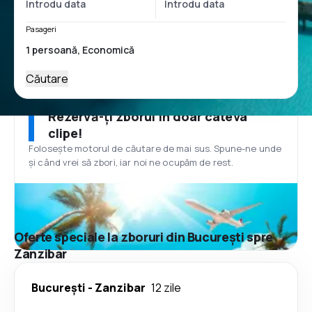
Pasageri
Căutare
Rezervă-ți zborul în doar câteva
clipe!
Folosește motorul de căutare de mai sus. Spune-ne unde
și când vrei să zbori, iar noi ne ocupăm de rest.
Oferte speciale la zboruri din București spre
Zanzibar
București
-
Zanzibar
12 zile