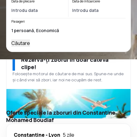
Data de plecare
Data de întoarcere
Pasageri
Căutare
Rezervă-ți zborul în doar câteva
clipe!
Folosește motorul de căutare de mai sus. Spune-ne unde
și când vrei să zbori, iar noi ne ocupăm de rest.
Oferte speciale la zboruri din Constantine
Mohamed Boudiaf
Constantine
-
Lyon
5 zile