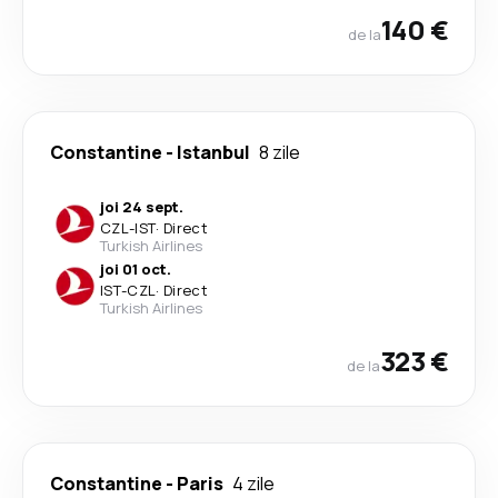
140 €
de la
Constantine
-
Istanbul
8 zile
joi 24 sept.
CZL
-
IST
·
Direct
Turkish Airlines
joi 01 oct.
IST
-
CZL
·
Direct
Turkish Airlines
323 €
de la
Constantine
-
Paris
4 zile