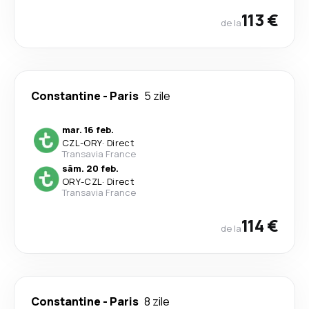
113 €
de la
Constantine
-
Paris
5 zile
mar. 16 feb.
CZL
-
ORY
·
Direct
Transavia France
sâm. 20 feb.
ORY
-
CZL
·
Direct
Transavia France
114 €
de la
Constantine
-
Paris
8 zile