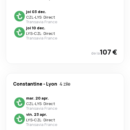
joi 03 dec.
CZL
-
LYS
·
Direct
Transavia France
joi 10 dec.
LYS
-
CZL
·
Direct
Transavia France
107 €
de la
Constantine
-
Lyon
4 zile
mar. 20 apr.
CZL
-
LYS
·
Direct
Transavia France
vin. 23 apr.
LYS
-
CZL
·
Direct
Transavia France