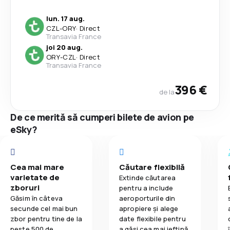
lun. 17 aug.
CZL
-
ORY
·
Direct
Transavia France
joi 20 aug.
ORY
-
CZL
·
Direct
Transavia France
396 €
de la
De ce merită să cumperi bilete de avion pe
eSky?
Cea mai mare
Căutare flexibilă
varietate de
Extinde căutarea
zboruri
pentru a include
Găsim în câteva
aeroporturile din
secunde cel mai bun
apropiere și alege
zbor pentru tine de la
date flexibile pentru
peste 500 de
a găsi cea mai ieftină