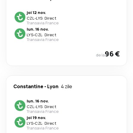
joi 12 nov.
CZL
-
LYS
·
Direct
Transavia France
lun. 16 nov.
LYS
-
CZL
·
Direct
Transavia France
96 €
de la
Constantine
-
Lyon
4 zile
lun. 16 nov.
CZL
-
LYS
·
Direct
Transavia France
joi 19 nov.
LYS
-
CZL
·
Direct
Transavia France