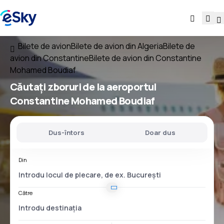
Bilete de avion
Bilete de avion din Algeria
Bilete de
avion din Constantine
Bilete de avion din Constantine
Mohamed Boudiaf
Căutați
zboruri
de la
aeroportul
Constantine Mohamed Boudiaf
Dus-întors
Doar dus
Din
Către