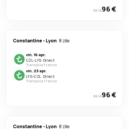
96 €
de la
Constantine
-
Lyon
8 zile
vin. 16 apr.
CZL
-
LYS
·
Direct
Transavia France
vin. 23 apr.
LYS
-
CZL
·
Direct
Transavia France
96 €
de la
Constantine
-
Lyon
8 zile