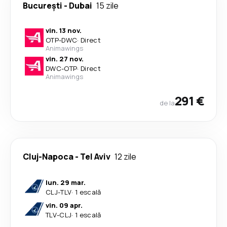
București
-
Dubai
15 zile
vin. 13 nov.
OTP
-
DWC
·
Direct
Animawings
vin. 27 nov.
DWC
-
OTP
·
Direct
Animawings
291 €
de la
Cluj-Napoca
-
Tel Aviv
12 zile
lun. 29 mar.
CLJ
-
TLV
·
1 escală
vin. 09 apr.
TLV
-
CLJ
·
1 escală