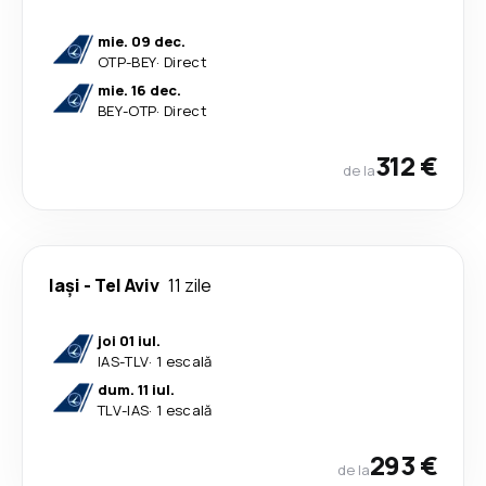
mie. 09 dec.
OTP
-
BEY
·
Direct
mie. 16 dec.
BEY
-
OTP
·
Direct
312 €
de la
Iași
-
Tel Aviv
11 zile
joi 01 iul.
IAS
-
TLV
·
1 escală
dum. 11 iul.
TLV
-
IAS
·
1 escală
293 €
de la