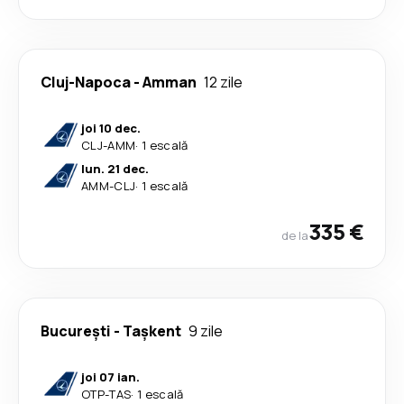
Cluj-Napoca
-
Amman
12 zile
joi 10 dec.
CLJ
-
AMM
·
1 escală
lun. 21 dec.
AMM
-
CLJ
·
1 escală
335 €
de la
București
-
Tașkent
9 zile
joi 07 ian.
OTP
-
TAS
·
1 escală