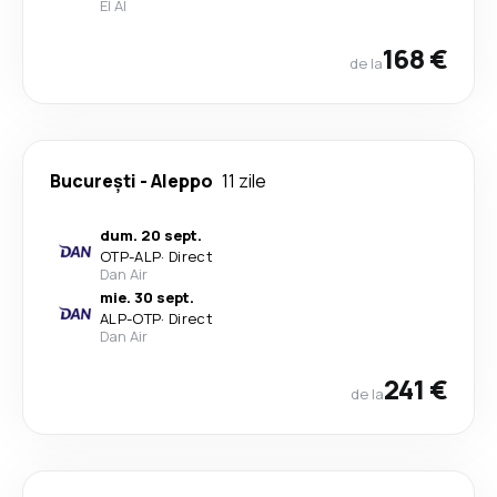
El Al
168 €
de la
București
-
Aleppo
11 zile
dum. 20 sept.
OTP
-
ALP
·
Direct
Dan Air
mie. 30 sept.
ALP
-
OTP
·
Direct
Dan Air
241 €
de la