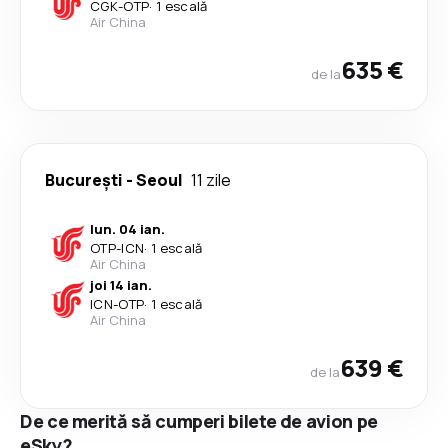
CGK
-
OTP
·
1 escală
Air China
635 €
de la
București
-
Seoul
11 zile
lun. 04 ian.
OTP
-
ICN
·
1 escală
Air China
joi 14 ian.
ICN
-
OTP
·
1 escală
Air China
639 €
de la
De ce merită să cumperi bilete de avion pe
eSky?