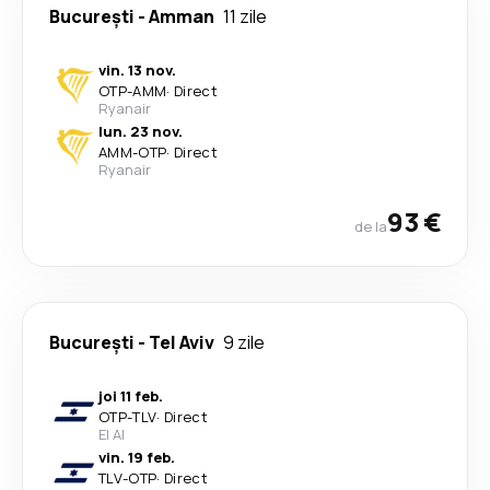
București
-
Amman
11 zile
vin. 13 nov.
OTP
-
AMM
·
Direct
Ryanair
lun. 23 nov.
AMM
-
OTP
·
Direct
Ryanair
93 €
de la
București
-
Tel Aviv
9 zile
joi 11 feb.
OTP
-
TLV
·
Direct
El Al
vin. 19 feb.
TLV
-
OTP
·
Direct