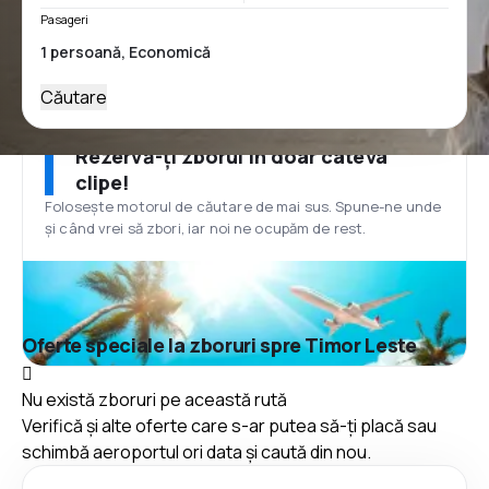
Pasageri
Căutare
Rezervă-ți zborul în doar câteva
clipe!
Folosește motorul de căutare de mai sus. Spune-ne unde
și când vrei să zbori, iar noi ne ocupăm de rest.
Oferte speciale la zboruri spre Timor Leste
Nu există zboruri pe această rută
Verifică și alte oferte care s-ar putea să-ți placă sau
schimbă aeroportul ori data și caută din nou.