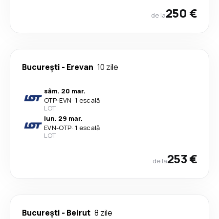
250 €
de la
București
-
Erevan
10 zile
sâm. 20 mar.
OTP
-
EVN
·
1 escală
LOT
lun. 29 mar.
EVN
-
OTP
·
1 escală
LOT
253 €
de la
București
-
Beirut
8 zile