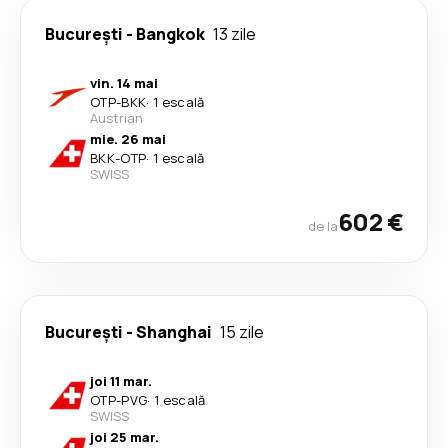
București
-
Bangkok
13 zile
vin. 14 mai
OTP
-
BKK
·
1 escală
Austrian
mie. 26 mai
BKK
-
OTP
·
1 escală
SWISS
602 €
de la
București
-
Shanghai
15 zile
joi 11 mar.
OTP
-
PVG
·
1 escală
SWISS
joi 25 mar.