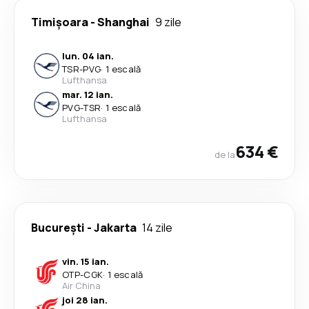
Timișoara
-
Shanghai
9 zile
lun. 04 ian.
TSR
-
PVG
·
1 escală
Lufthansa
mar. 12 ian.
PVG
-
TSR
·
1 escală
Lufthansa
634 €
de la
București
-
Jakarta
14 zile
vin. 15 ian.
OTP
-
CGK
·
1 escală
Air China
joi 28 ian.