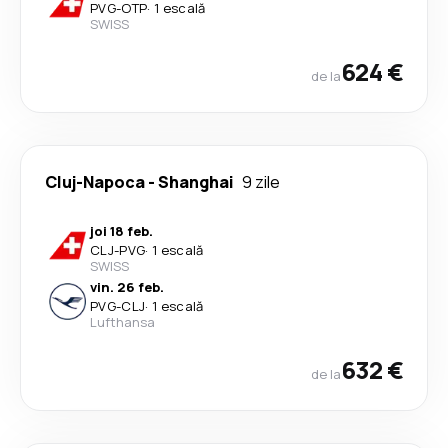
PVG
-
OTP
·
1 escală
SWISS
624 €
de la
Cluj-Napoca
-
Shanghai
9 zile
joi 18 feb.
CLJ
-
PVG
·
1 escală
SWISS
vin. 26 feb.
PVG
-
CLJ
·
1 escală
Lufthansa
632 €
de la