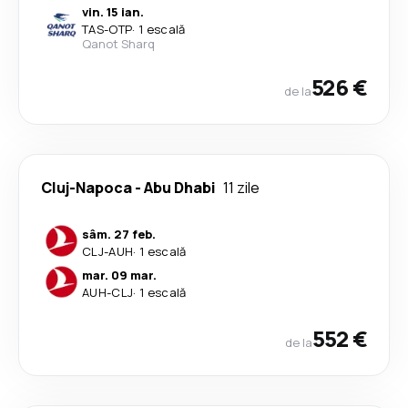
vin. 15 ian.
TAS
-
OTP
·
1 escală
Qanot Sharq
526 €
de la
Cluj-Napoca
-
Abu Dhabi
11 zile
sâm. 27 feb.
CLJ
-
AUH
·
1 escală
mar. 09 mar.
AUH
-
CLJ
·
1 escală
552 €
de la