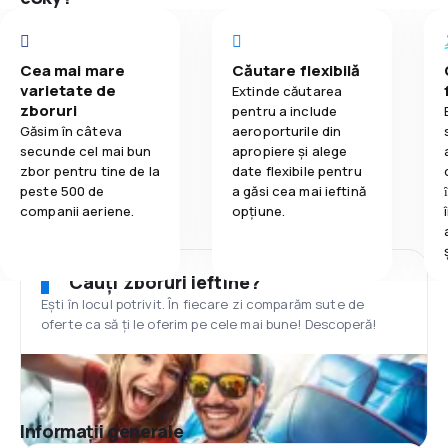
Cea mai mare
Căutare flexibilă
varietate de
Extinde căutarea
zboruri
pentru a include
Găsim în câteva
aeroporturile din
secunde cel mai bun
apropiere și alege
zbor pentru tine de la
date flexibile pentru
peste 500 de
a găsi cea mai ieftină
companii aeriene.
opțiune.
Cauți zboruri ieftine?
Ești în locul potrivit. În fiecare zi comparăm sute de
oferte ca să ți le oferim pe cele mai bune! Descoperă!
Informații generale