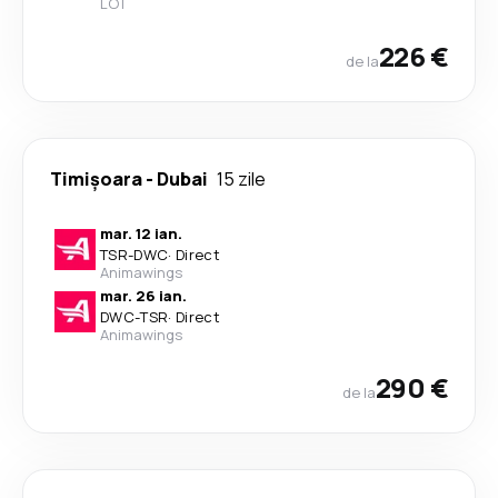
LOT
226 €
de la
Timișoara
-
Dubai
15 zile
mar. 12 ian.
TSR
-
DWC
·
Direct
Animawings
mar. 26 ian.
DWC
-
TSR
·
Direct
Animawings
290 €
de la