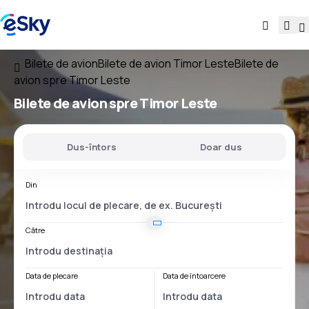
Bilete de avion
Bilete de avion Timor Leste
Bilete de
avion spre Timor Leste
Bilete de avion
spre Timor Leste
Dus-întors
Doar dus
Din
Către
Data de plecare
Data de întoarcere