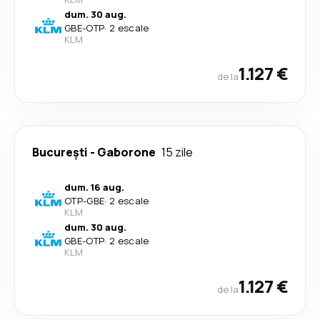
dum. 30 aug.
GBE
-
OTP
·
2 escale
KLM
1.127 €
de la
București
-
Gaborone
15 zile
dum. 16 aug.
OTP
-
GBE
·
2 escale
KLM
dum. 30 aug.
GBE
-
OTP
·
2 escale
KLM
1.127 €
de la