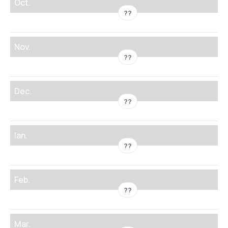
Oct.
??
Nov.
??
Dec.
??
Ian.
??
Feb.
??
Mar.