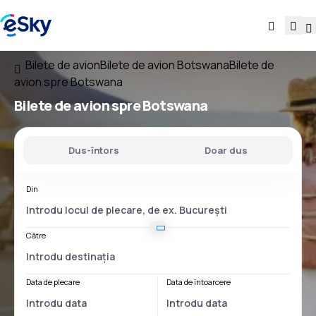
Bilete de avion
Bilete de avion Botswana
Bilete de
avion spre Botswana
Bilete de avion
spre Botswana
Dus-întors
Doar dus
Din
Către
Data de plecare
Data de întoarcere