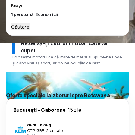
Pasageri
Căutare
Rezervă-ți zborul în doar câteva
clipe!
Folosește motorul de căutare de mai sus. Spune-ne unde
și când vrei să zbori, iar noi ne ocupăm de rest.
Oferte speciale la zboruri spre Botswana
București
-
Gaborone
15 zile
dum. 16 aug.
OTP
-
GBE
·
2 escale