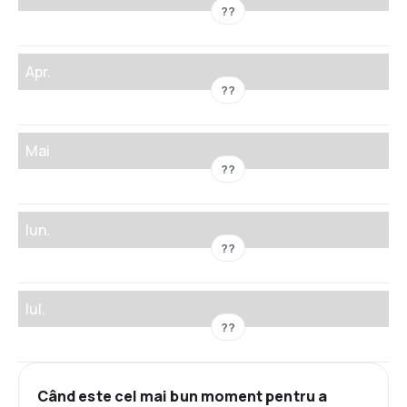
??
Apr.
??
Mai
??
Iun.
??
Iul.
??
Când este cel mai bun moment pentru a