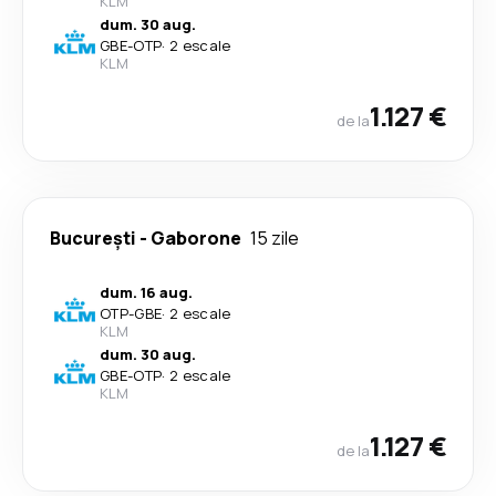
KLM
dum. 30 aug.
GBE
-
OTP
·
2 escale
KLM
1.127 €
de la
București
-
Gaborone
15 zile
dum. 16 aug.
OTP
-
GBE
·
2 escale
KLM
dum. 30 aug.
GBE
-
OTP
·
2 escale
KLM
1.127 €
de la