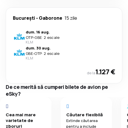
București
-
Gaborone
15 zile
dum. 16 aug.
OTP
-
GBE
·
2 escale
KLM
dum. 30 aug.
GBE
-
OTP
·
2 escale
KLM
1.127 €
de la
De ce merită să cumperi bilete de avion pe
eSky?
Cea mai mare
Căutare flexibilă
varietate de
Extinde căutarea
zboruri
pentru a include