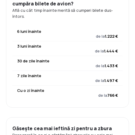
cumpăra bilete de avion?
Află cu cât timp înainte merită să cumperi bilete dus-
întors.
6 luni înainte
de la
1.222 €
3 luni înainte
de la
1.444 €
30 de zile înainte
de la
1.433 €
7 zile înainte
de la
1.497 €
Cu o zi înainte
de la
766 €
Găsește cea mai ieftină zi pentru a zbura