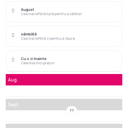
August
Cea mai ieftină lună pentru a călători
sâmbătă
Cea mai ieftină zi pentru a zbura
Cu o zi înainte
Cele mai mici prețuri
Aug.
Sept.
??