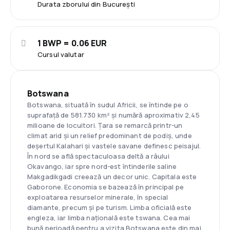
Durata zborului din București
1 BWP = 0.06 EUR
Cursul valutar
Botswana
Botswana, situată în sudul Africii, se întinde pe o
suprafață de 581.730 km² și numără aproximativ 2,45
milioane de locuitori. Țara se remarcă printr-un
climat arid și un relief predominant de podiș, unde
deșertul Kalahari și vastele savane definesc peisajul.
În nord se află spectaculoasa deltă a râului
Okavango, iar spre nord-est întinderile saline
Makgadikgadi creează un decor unic. Capitala este
Gaborone. Economia se bazează în principal pe
exploatarea resurselor minerale, în special
diamante, precum și pe turism. Limba oficială este
engleza, iar limba națională este tswana. Cea mai
bună perioadă pentru a vizita Botswana este din mai