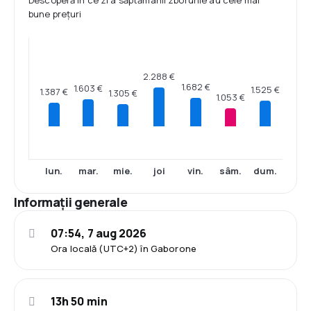
Descoperă în ce zi a săptămânii zborurile au cele mai
bune prețuri
2.288 €
1.682 €
1.603 €
1.525 €
1.387 €
1.305 €
1.053 €
lun.
mar.
mie.
joi
vin.
sâm.
dum.
Informații generale
07:54, 7 aug 2026
Ora locală (UTC+2) în Gaborone
13h 50 min