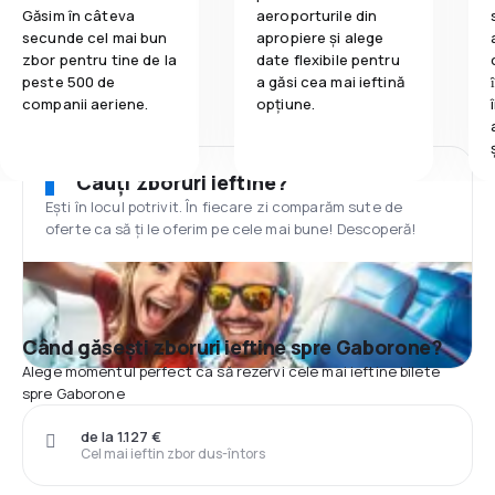
Găsim în câteva
aeroporturile din
secunde cel mai bun
apropiere și alege
zbor pentru tine de la
date flexibile pentru
peste 500 de
a găsi cea mai ieftină
companii aeriene.
opțiune.
Cauți zboruri ieftine?
Ești în locul potrivit. În fiecare zi comparăm sute de
oferte ca să ți le oferim pe cele mai bune! Descoperă!
Când găsești zboruri ieftine spre Gaborone?
Alege momentul perfect ca să rezervi cele mai ieftine bilete
spre Gaborone
de la 1.127 €
Cel mai ieftin zbor dus-întors