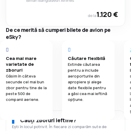
Biman Bangladesh Airlines
1.120 €
de la
De ce merită să cumperi bilete de avion pe
eSky?
Cea mai mare
Căutare flexibilă
varietate de
Extinde căutarea
zboruri
pentru a include
Găsim în câteva
aeroporturile din
secunde cel mai bun
apropiere și alege
zbor pentru tine de la
date flexibile pentru
peste 500 de
a găsi cea mai ieftină
companii aeriene.
opțiune.
Cauți zboruri ieftine?
Ești în locul potrivit. În fiecare zi comparăm sute de