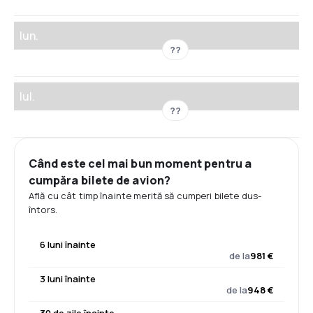
Iun.
??
Iul.
??
Când este cel mai bun moment pentru a
cumpăra bilete de avion?
Află cu cât timp înainte merită să cumperi bilete dus-
întors.
6 luni înainte
de la
981 €
3 luni înainte
de la
948 €
30 de zile înainte