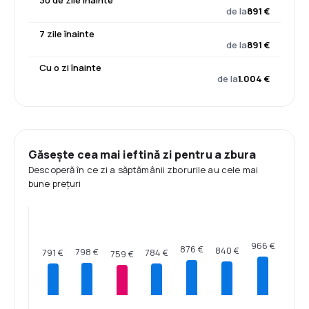
de la
891 €
7 zile înainte
de la
891 €
Cu o zi înainte
de la
1.004 €
Găsește cea mai ieftină zi pentru a zbura
Descoperă în ce zi a săptămânii zborurile au cele mai
bune prețuri
966 €
876 €
840 €
798 €
791 €
784 €
759 €