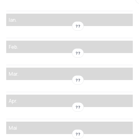
Ian.
??
Feb.
??
Mar.
??
Apr.
??
Mai
??