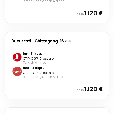
Biman Bangladesh Airlines
1.120 €
de la
București
-
Chittagong
16 zile
lun. 31 aug.
OTP
-
CGP
·
2 escale
Turkish Airlines
mar. 15 sept.
CGP
-
OTP
·
2 escale
Biman Bangladesh Airlines
1.120 €
de la