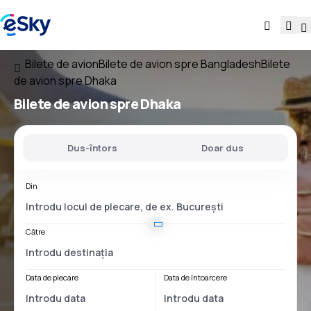
Bilete de avion
Bilete de avion spre Bangladesh
Bilete
de avion spre Dhaka
Bilete de avion spre Dhaka
Dus-întors
Doar dus
Din
Către
Data de plecare
Data de întoarcere