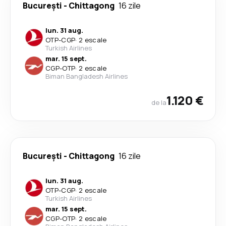
București
-
Chittagong
16 zile
lun. 31 aug.
OTP
-
CGP
·
2 escale
Turkish Airlines
mar. 15 sept.
CGP
-
OTP
·
2 escale
Biman Bangladesh Airlines
1.120 €
de la
București
-
Chittagong
16 zile
lun. 31 aug.
OTP
-
CGP
·
2 escale
Turkish Airlines
mar. 15 sept.
CGP
-
OTP
·
2 escale