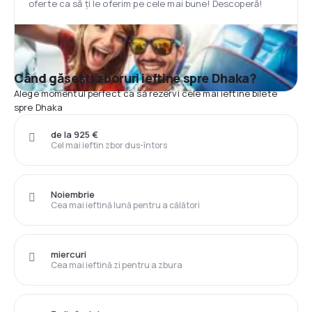
oferte ca să ți le oferim pe cele mai bune! Descoperă!
Când găsești zboruri ieftine spre Dhaka?
Alege momentul perfect ca să rezervi cele mai ieftine bilete
spre Dhaka
de la 925 €
Cel mai ieftin zbor dus-întors
Noiembrie
Cea mai ieftină lună pentru a călători
miercuri
Cea mai ieftină zi pentru a zbura