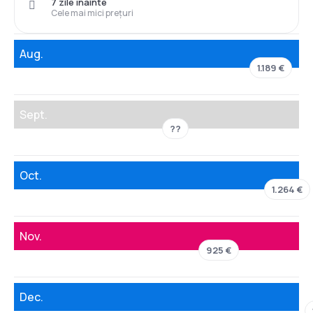
7 zile înainte
Cele mai mici prețuri
Aug.
1.189 €
Sept.
??
Oct.
1.264 €
Nov.
925 €
Dec.