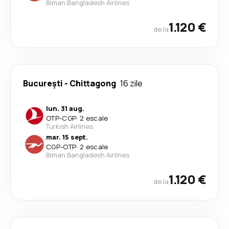
Biman Bangladesh Airlines
1.120 €
de la
București
-
Chittagong
16 zile
lun. 31 aug.
OTP
-
CGP
·
2 escale
Turkish Airlines
mar. 15 sept.
CGP
-
OTP
·
2 escale
Biman Bangladesh Airlines
1.120 €
de la