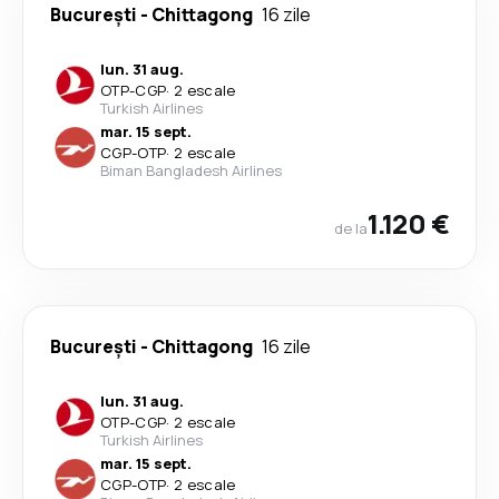
București
-
Chittagong
16 zile
lun. 31 aug.
OTP
-
CGP
·
2 escale
Turkish Airlines
mar. 15 sept.
CGP
-
OTP
·
2 escale
Biman Bangladesh Airlines
1.120 €
de la
București
-
Chittagong
16 zile
lun. 31 aug.
OTP
-
CGP
·
2 escale
Turkish Airlines
mar. 15 sept.
CGP
-
OTP
·
2 escale