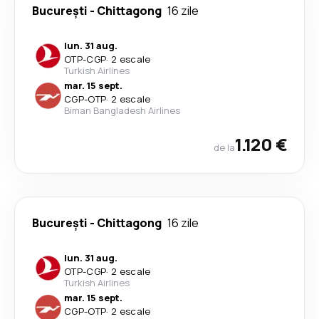
București
-
Chittagong
16 zile
lun. 31 aug.
OTP
-
CGP
·
2 escale
Turkish Airlines
mar. 15 sept.
CGP
-
OTP
·
2 escale
Biman Bangladesh Airlines
1.120 €
de la
București
-
Chittagong
16 zile
lun. 31 aug.
OTP
-
CGP
·
2 escale
Turkish Airlines
mar. 15 sept.
CGP
-
OTP
·
2 escale