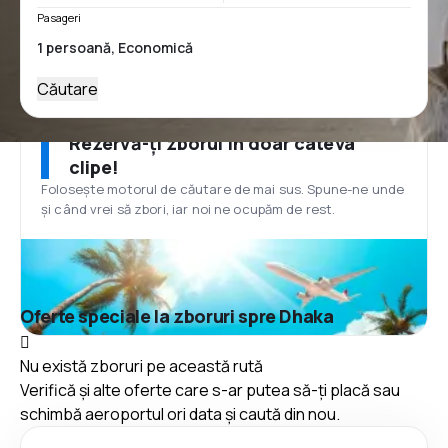
Pasageri
Căutare
Rezervă-ți zborul în doar câteva
clipe!
Folosește motorul de căutare de mai sus. Spune-ne unde
și când vrei să zbori, iar noi ne ocupăm de rest.
Oferte speciale la zboruri spre Dhaka
Nu există zboruri pe această rută
Verifică și alte oferte care s-ar putea să-ți placă sau
schimbă aeroportul ori data și caută din nou.