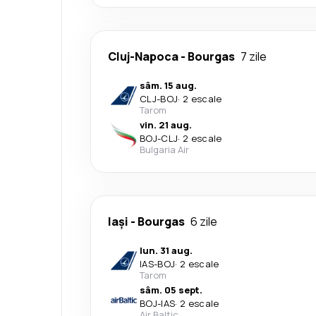
Cluj-Napoca
-
Bourgas
7 zile
sâm. 15 aug.
CLJ
-
BOJ
·
2 escale
Tarom
vin. 21 aug.
BOJ
-
CLJ
·
2 escale
Bulgaria Air
Iași
-
Bourgas
6 zile
lun. 31 aug.
IAS
-
BOJ
·
2 escale
Tarom
sâm. 05 sept.
BOJ
-
IAS
·
2 escale
Air Baltic