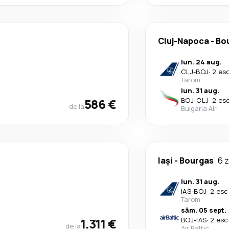
Cluj-Napoca
-
Bo
lun. 24 aug.
CLJ
-
BOJ
·
2 es
Tarom
lun. 31 aug.
586 €
BOJ
-
CLJ
·
2 es
de la
Bulgaria Air
Iași
-
Bourgas
6 z
lun. 31 aug.
IAS
-
BOJ
·
2 esc
Tarom
sâm. 05 sept.
1.311 €
BOJ
-
IAS
·
2 esc
de la
Air Baltic