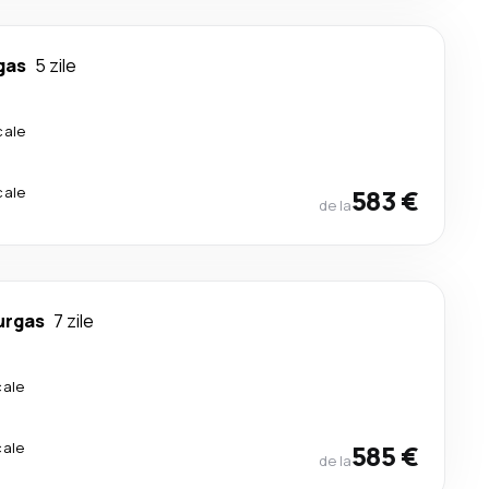
gas
5 zile
cale
cale
583 €
de la
urgas
7 zile
cale
cale
585 €
de la