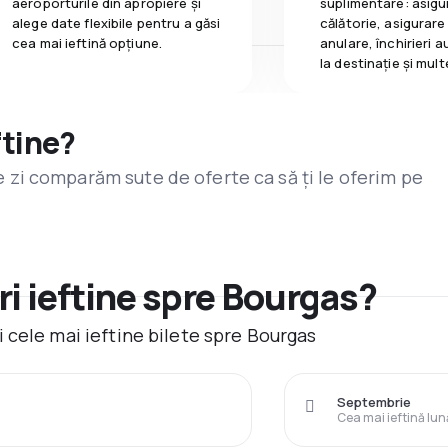
aeroporturile din apropiere și
suplimentare: asigu
alege date flexibile pentru a găsi
călătorie, asigurare
cea mai ieftină opțiune.
anulare, închirieri a
la destinaţie și mult
ftine?
are zi comparăm sute de oferte ca să ți le oferim pe
i ieftine spre Bourgas?
 cele mai ieftine bilete spre Bourgas
Septembrie
Cea mai ieftină lun