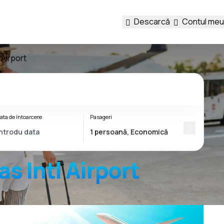
Descarcă
Contul meu
 Airport
ata de întoarcere
Pasageri
as Intl Airport