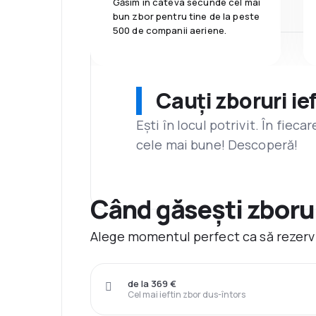
Găsim în câteva secunde cel mai
bun zbor pentru tine de la peste
500 de companii aeriene.
Cauți zboruri ie
Ești în locul potrivit. În fiec
cele mai bune! Descoperă!
Când găsești zborur
Alege momentul perfect ca să rezervi
de la 369 €
Cel mai ieftin zbor dus-întors