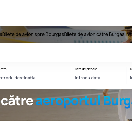
ia
Bilete de avion spre Bourgas
Bilete de avion către Burgas Intl
ătre
Data de plecare
D
către
aeroportul
Burg