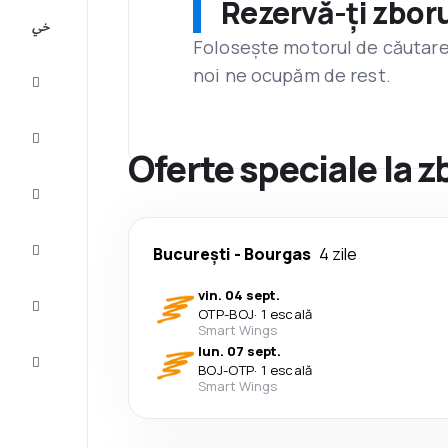
Rezervă-ți zboru
All-
inclusive
Folosește motorul de căutare 
noi ne ocupăm de rest.
City
Break
Cazare
Oferte speciale la z
Oferte
Finalizează
București
-
Bourgas
4 zile
călătoria
vin. 04 sept.
Inspiraţie şi
OTP
-
BOJ
·
1 escală
recomandări
Smart Wings
lun. 07 sept.
Servicii
BOJ
-
OTP
·
1 escală
clienți
Smart Wings