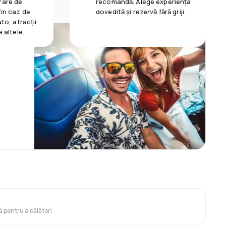
rare de
recomandă. Alege experiența
 ȋn caz de
dovedită și rezervă fără griji.
uto, atracții
e altele.
ă pentru a călători