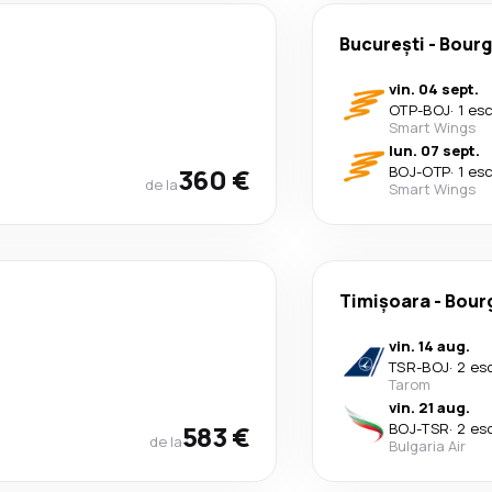
București
-
Bourg
vin. 04 sept.
OTP
-
BOJ
·
1 es
Smart Wings
lun. 07 sept.
360 €
BOJ
-
OTP
·
1 es
de la
Smart Wings
Timișoara
-
Bour
vin. 14 aug.
TSR
-
BOJ
·
2 es
Tarom
vin. 21 aug.
583 €
BOJ
-
TSR
·
2 es
de la
Bulgaria Air