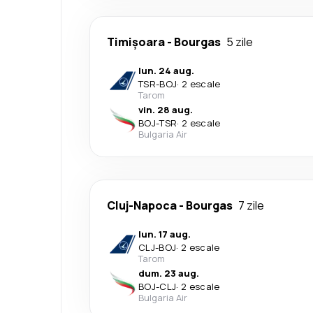
Timișoara
-
Bourgas
5 zile
lun. 24 aug.
TSR
-
BOJ
·
2 escale
Tarom
vin. 28 aug.
BOJ
-
TSR
·
2 escale
Bulgaria Air
Cluj-Napoca
-
Bourgas
7 zile
lun. 17 aug.
CLJ
-
BOJ
·
2 escale
Tarom
dum. 23 aug.
BOJ
-
CLJ
·
2 escale
Bulgaria Air