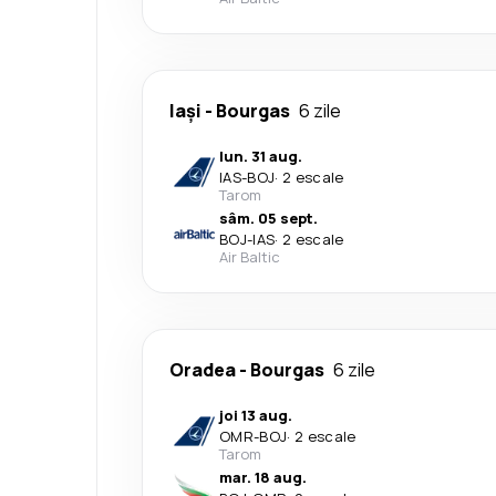
Iași
-
Bourgas
6 zile
lun. 31 aug.
IAS
-
BOJ
·
2 escale
Tarom
sâm. 05 sept.
BOJ
-
IAS
·
2 escale
Air Baltic
Oradea
-
Bourgas
6 zile
joi 13 aug.
OMR
-
BOJ
·
2 escale
Tarom
mar. 18 aug.