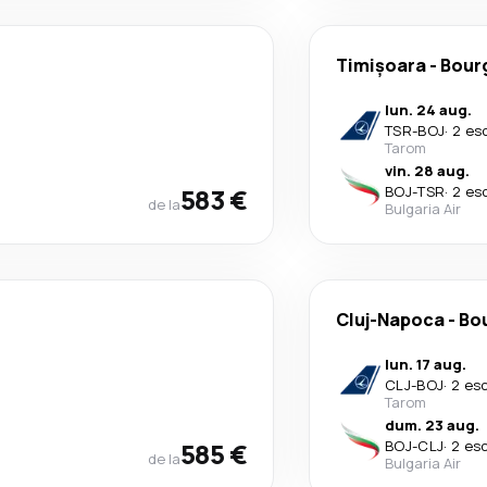
Timișoara
-
Bour
lun. 24 aug.
TSR
-
BOJ
·
2 es
Tarom
vin. 28 aug.
583 €
BOJ
-
TSR
·
2 es
de la
Bulgaria Air
Cluj-Napoca
-
Bo
lun. 17 aug.
CLJ
-
BOJ
·
2 es
Tarom
dum. 23 aug.
585 €
BOJ
-
CLJ
·
2 es
de la
Bulgaria Air