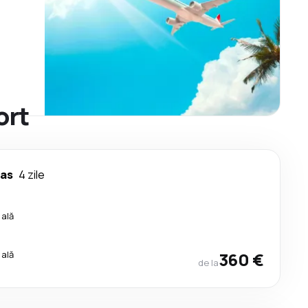
ort
as
4 zile
cală
cală
360 €
de la