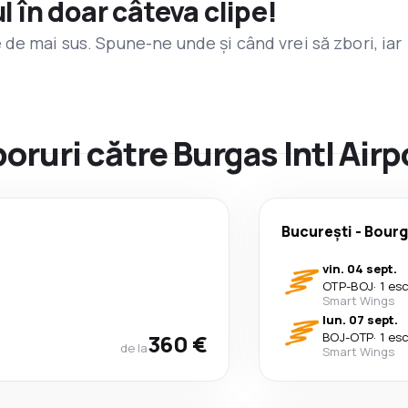
l în doar câteva clipe!
de mai sus. Spune-ne unde și când vrei să zbori, iar
boruri către Burgas Intl Airp
București
-
Bourg
vin. 04 sept.
OTP
-
BOJ
·
1 es
Smart Wings
lun. 07 sept.
360 €
BOJ
-
OTP
·
1 es
de la
Smart Wings