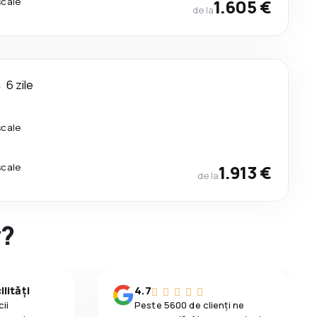
scale
1.605 €
de la
s
6 zile
scale
scale
1.913 €
de la
y?
lități
4.7
ii
Peste 5600 de clienți ne