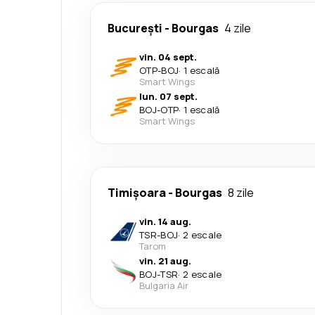
București
-
Bourgas
4 zile
vin. 04 sept.
OTP
-
BOJ
·
1 escală
Smart Wings
lun. 07 sept.
BOJ
-
OTP
·
1 escală
Smart Wings
Timișoara
-
Bourgas
8 zile
vin. 14 aug.
TSR
-
BOJ
·
2 escale
Tarom
vin. 21 aug.
BOJ
-
TSR
·
2 escale
Bulgaria Air