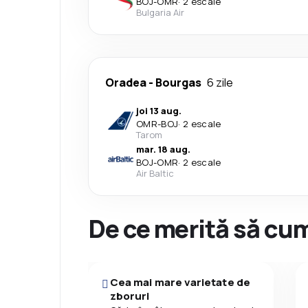
BOJ
-
OMR
·
2 escale
Bulgaria Air
Oradea
-
Bourgas
6 zile
joi 13 aug.
OMR
-
BOJ
·
2 escale
Tarom
mar. 18 aug.
BOJ
-
OMR
·
2 escale
Air Baltic
De ce merită să cum
Cea mai mare varietate de
zboruri