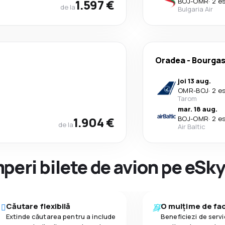
1.597 €
BOJ
-
OMR
·
2 e
de la
Bulgaria Air
Oradea
-
Bourga
joi 13 aug.
OMR
-
BOJ
·
2 e
Tarom
mar. 18 aug.
1.904 €
BOJ
-
OMR
·
2 e
de la
Air Baltic
peri bilete de avion pe eSk
Căutare flexibilă
O mulțime de faci
Extinde căutarea pentru a include
Beneficiezi de servic