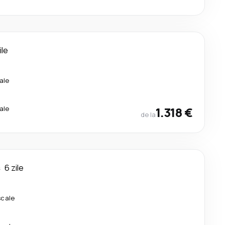
ile
ale
ale
1.318 €
de la
s
6 zile
scale