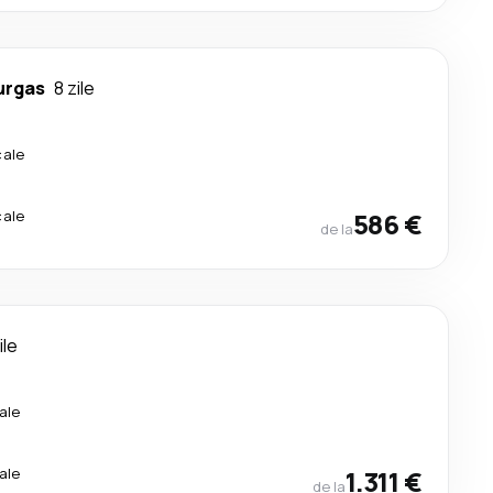
urgas
8 zile
cale
cale
586 €
de la
ile
ale
ale
1.311 €
de la