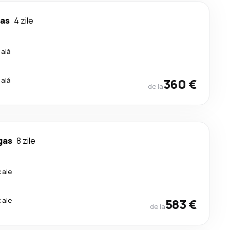
as
4 zile
cală
cală
360 €
de la
gas
8 zile
cale
cale
583 €
de la