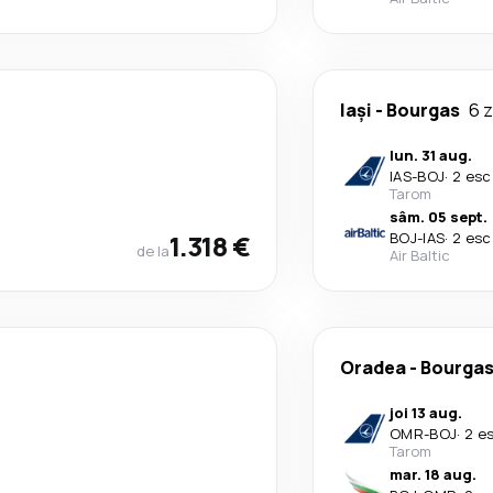
Iași
-
Bourgas
6 z
lun. 31 aug.
IAS
-
BOJ
·
2 esc
Tarom
sâm. 05 sept.
1.318 €
BOJ
-
IAS
·
2 esc
de la
Air Baltic
Oradea
-
Bourga
joi 13 aug.
OMR
-
BOJ
·
2 e
Tarom
mar. 18 aug.