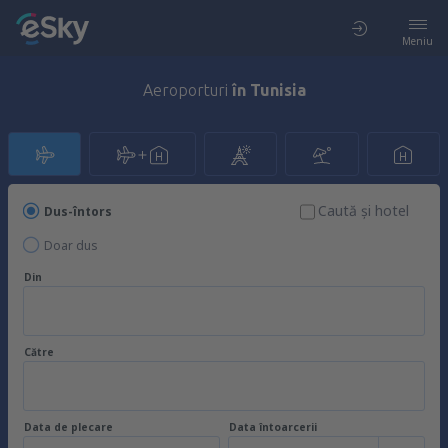
Meniu
Aeroporturi
în Tunisia
Caută şi hotel
Dus-întors
Doar dus
Din
Către
Data de plecare
Data întoarcerii