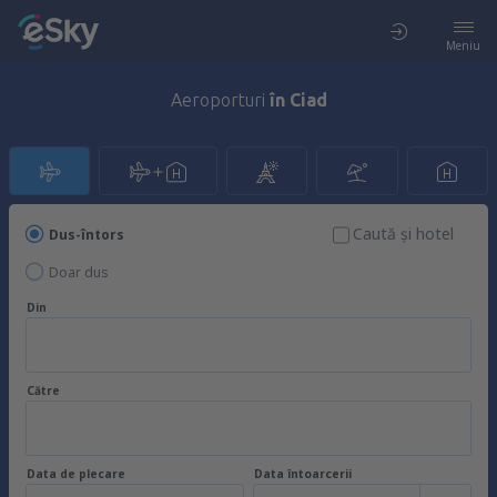
Meniu
Aeroporturi
în Ciad
Caută şi hotel
Dus-întors
Doar dus
Din
Către
Data de plecare
Data întoarcerii