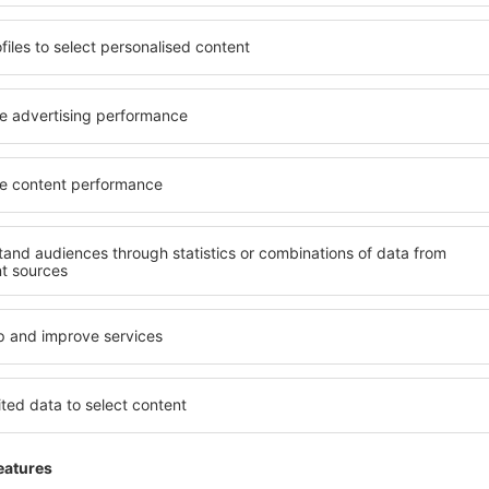
Economiseşte timp și ban
Rezervă un pachet Zbor 
pe eSky.ro!
Explorează
ații la newsletter călătores
mult cu mai puțin
ine, city break-uri, vacanțe – profită de ofertele u
tuturor.