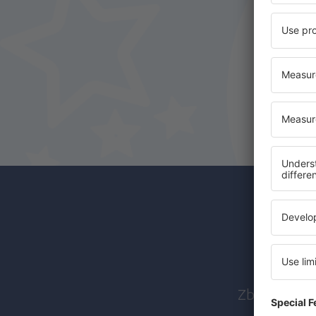
Porto Santo Airport (PXO)
Santa Maria Airport (Azores) (SMA)
Sao Jorge Airport (SJZ)
Vila Real Airport (VRL)
Abon
Zboruri ieft