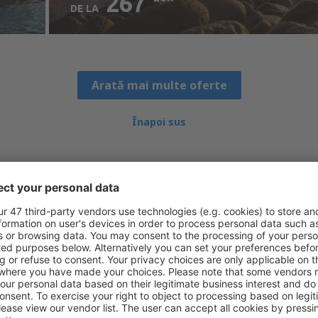
267
DE LA
Verificați detaliile
Arată mai multe oferte
Înapoi sus
utați aeroporturi oriunde în l