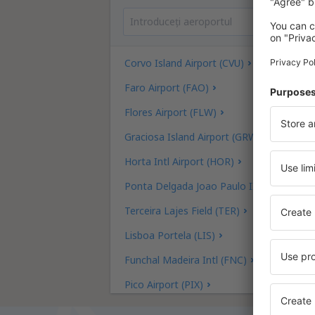
Corvo Island Airport (CVU)
Faro Airport (FAO)
Flores Airport (FLW)
Graciosa Island Airport (GRW)
Horta Intl Airport (HOR)
Ponta Delgada Joao Paulo II (PDL)
Terceira Lajes Field (TER)
Lisboa Portela (LIS)
Funchal Madeira Intl (FNC)
Pico Airport (PIX)
Porto Francisco Sa Carneiro (OPO)