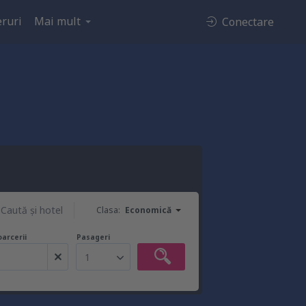
ruri
Mai mult
Conectare
Caută şi hotel
Clasa:
Economică
oarcerii
Pasageri
1