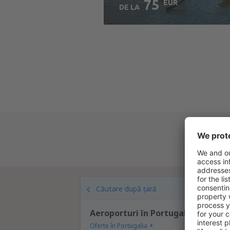
75
EUR
DE LA
Verificați detaliile
Că
Căutare după țară
Aeroporturi în Portugalia
Oferte în Portugalia