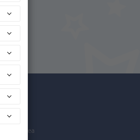
i.
+ Hotel
c mai
nice înaintea