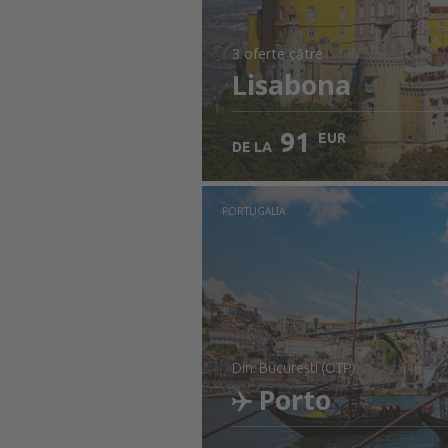
3 oferte
către
Lisabona
91
EUR
DE LA
PORTUGALIA
din: București (OTP)
Porto