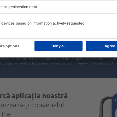
Trimitem doar ce e mai bun, pe cuvânt de turişti
ălătorii la prețuri avantajoase în newsletter-ul nostru
. Sunt de acord 
formaționale (sub formă de newsletter) de la eSky.pl S.A. la adresa de e-mail 
 căsuței de mai sus, furnizarea adresei de e-mail și apăsarea butonului „Înscrie
t), vă dați acordul ca datele dumneavoastră personale
eSky.pl S.A.
eSky.pl S.A.
rcă aplicația noastră
anizează-ţi convenabil
iile