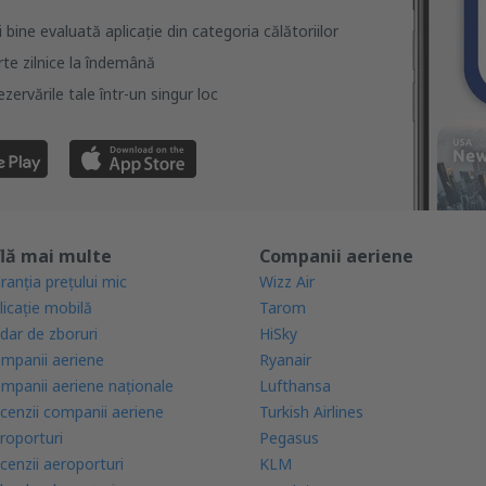
bine evaluată aplicație din categoria călătoriilor
rte zilnice la îndemână
zervările tale într-un singur loc
lă mai multe
Companii aeriene
ranția prețului mic
Wizz Air
licație mobilă
Tarom
dar de zboruri
HiSky
mpanii aeriene
Ryanair
mpanii aeriene naţionale
Lufthansa
cenzii companii aeriene
Turkish Airlines
roporturi
Pegasus
cenzii aeroporturi
KLM