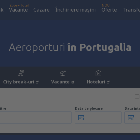
Zbor+Hotel
NOU
ak
Vacanţe
Cazare
Închiriere mașini
Oferte
Transfe
Aeroporturi
în Portugalia
City break-uri
Vacanţe
Hoteluri
ătre
Data de plecare
Data înt