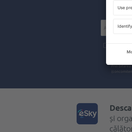
Mai multe c
materiale in
furnizat-o.
Prin bifarea
(concomiten
Desca
și org
călător