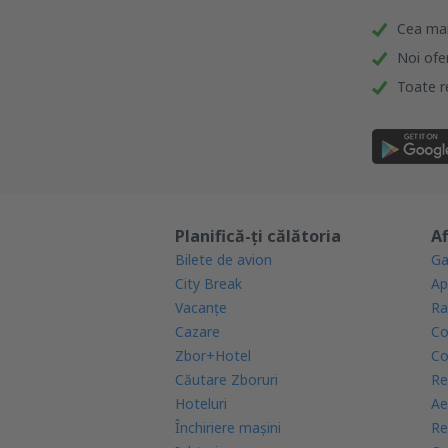
Cea mai 
Noi ofe
Toate re
Planifică-ți călătoria
Af
Bilete de avion
Ga
City Break
Ap
Vacanţe
Ra
Cazare
Co
Zbor+Hotel
Co
Căutare Zboruri
Re
Hoteluri
Ae
Închiriere mașini
Re