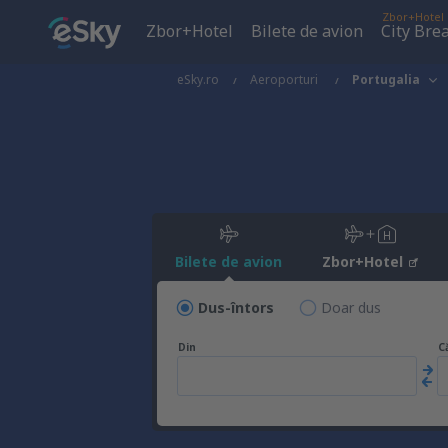
Zbor+Hotel
Zbor+Hotel
Bilete de avion
City Bre
eSky.ro
Aeroporturi
Portugalia
Bilete de avion
Zbor+Hotel
Dus-întors
Doar dus
Din
C