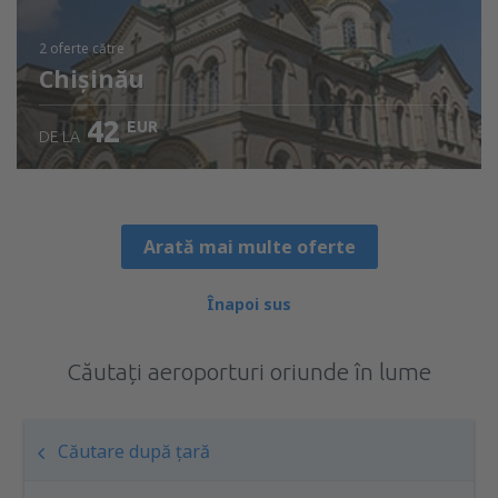
2 oferte
către
Chișinău
42
EUR
DE LA
Arată mai multe oferte
Înapoi sus
Căutați aeroporturi oriunde în lume
Căutare după țară