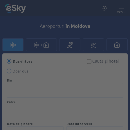
Meniu
Aeroporturi
în Moldova
Caută şi hotel
Dus-întors
Doar dus
Din
Către
Data de plecare
Data întoarcerii