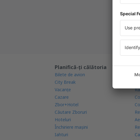
Cea mai 
Noi ofe
Toate re
Planifică-ți călătoria
Af
Bilete de avion
Ga
City Break
Ap
Vacanţe
Ra
Cazare
Co
Zbor+Hotel
Co
Căutare Zboruri
Re
Hoteluri
Ae
Închiriere mașini
Re
Iahturi
Ca