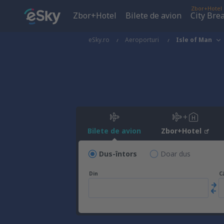
Zbor+Hotel
Zbor+Hotel
Bilete de avion
City Bre
eSky.ro
Aeroporturi
Isle of Man
Bilete de avion
Zbor+Hotel
Dus-întors
Doar dus
Din
C