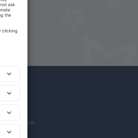
i.
+ Hotel
c mai
nice înaintea