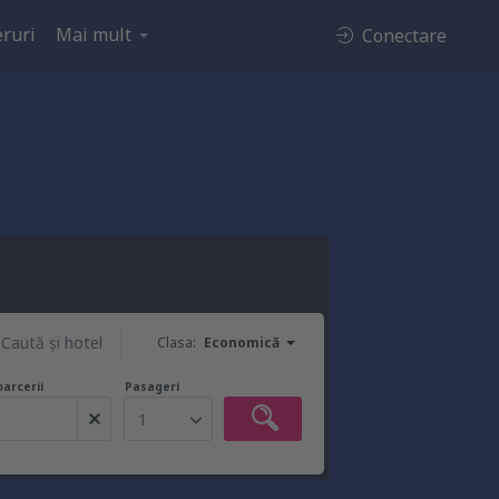
ruri
Mai mult
Conectare
Caută şi hotel
Clasa:
Economică
oarcerii
Pasageri
1