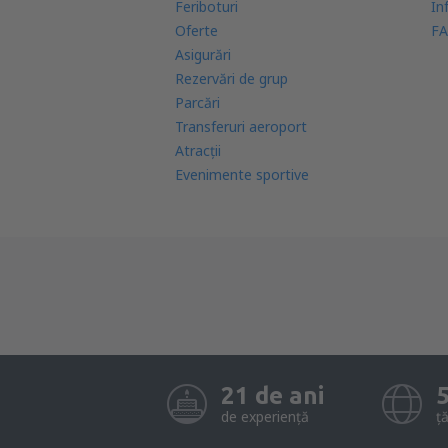
Feriboturi
In
Oferte
FA
Asigurări
Rezervări de grup
Parcări
Transferuri aeroport
Atracţii
Evenimente sportive
21 de ani
de experiență
ță