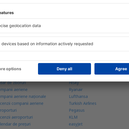
bine evaluată aplicație din categoria călătoriilor
rte zilnice la îndemână
zervările tale într-un singur loc
lă mai multe
Companii aeriene
ranția prețului mic
Wizz Air
licație mobilă
Tarom
dar de zboruri
HiSky
mpanii aeriene
Ryanair
mpanii aeriene naţionale
Lufthansa
cenzii companii aeriene
Turkish Airlines
roporturi
Pegasus
cenzii aeroporturi
KLM
lendar de prețuri
easyJet