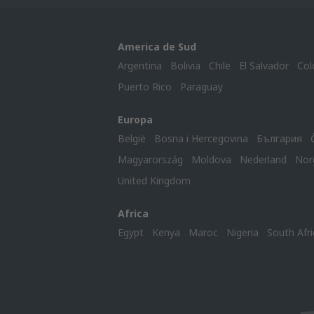
America de Sud
Argentina
Bolivia
Chile
El Salvador
Col
Puerto Rico
Paraguay
Europa
België
Bosna i Hercegovina
България
Magyarország
Moldova
Nederland
Nor
United Kingdom
Africa
Egypt
Kenya
Maroc
Nigeria
South Afri