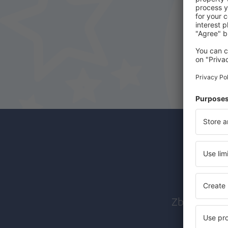
Abon
Zboruri ieft