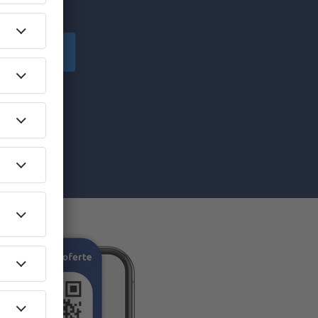
!
Înscriere
să primesc
pe care am
re”