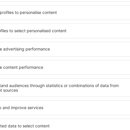
Trimitem doar ce e mai bun, pe cuvânt de turişti
ălătorii la prețuri avantajoase în newsletter-ul nostru
. Sunt de acord 
formaționale (sub formă de newsletter) de la eSky.pl S.A. la adresa de e-mail 
 căsuței de mai sus, furnizarea adresei de e-mail și apăsarea butonului „Înscrie
t), vă dați acordul ca datele dumneavoastră personale
eSky.pl S.A.
eSky.pl S.A.
rcă aplicația noastră
anizează-ţi convenabil
iile