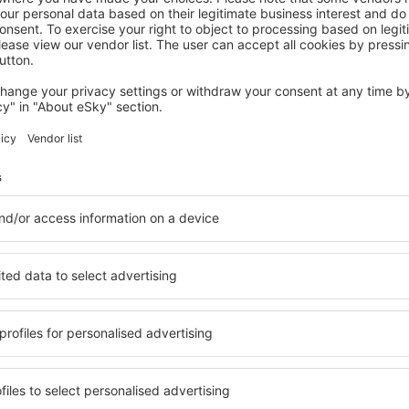
Economiseşte timp și ban
Rezervă un pachet Zbor 
pe eSky.ro!
Explorează
ații la newsletter călătores
mult cu mai puțin
ine, city break-uri, vacanțe – profită de ofertele u
tuturor.