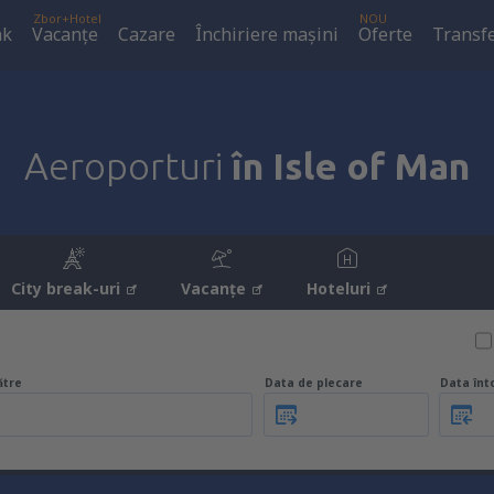
Zbor+Hotel
NOU
ak
Vacanţe
Cazare
Închiriere mașini
Oferte
Transfe
Aeroporturi
în Isle of Man
City break-uri
Vacanţe
Hoteluri
ătre
Data de plecare
Data înt