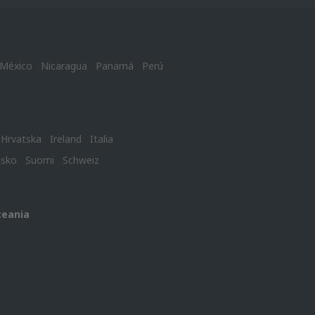
México
Nicaragua
Panamá
Perú
Hrvatska
Ireland
Italia
nsko
Suomi
Schweiz
ceania