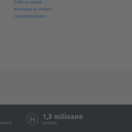
Politică cookie
Asistenţă şi contact
Confidențialitate
1,3 milioane
eriene
hoteluri