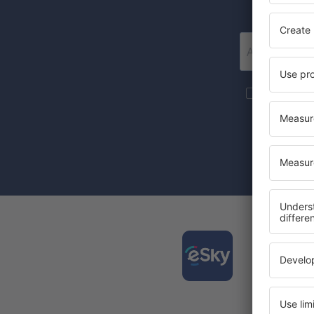
Mai multe c
materiale in
furnizat-o.
Prin bifarea
(concomiten
Desca
și org
călător