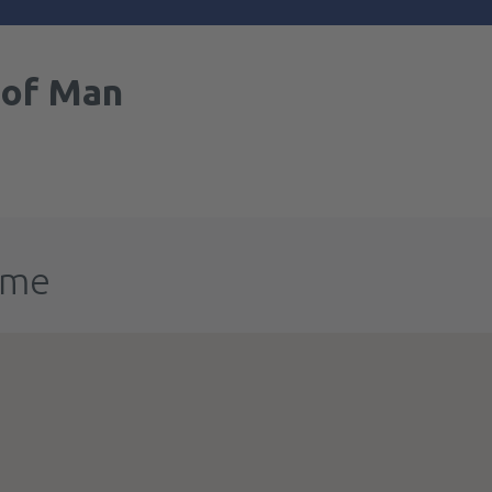
 of Man
ume