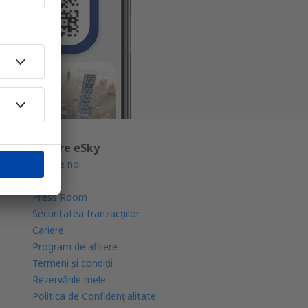
Despre eSky
Despre noi
Blogul
Press Room
Securitatea tranzacţiilor
Cariere
Program de afiliere
Termeni şi condiţii
Rezervările mele
Politica de Confidențialitate