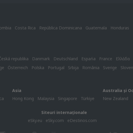
ombia
Costa Rica
República Dominicana
Guatemala
Honduras
Česká republika
Danmark
Deutschland
Espańa
France
Ελλάδα
ge
Österreich
Polska
Portugal
Srbija
România
Sverige
Slove
Asia
Australia și O
ca
Hong Kong
Malaysia
Singapore
Türkiye
New Zealand
Siteuri internaționale
eSky.eu
eSky.com
eDestinos.com