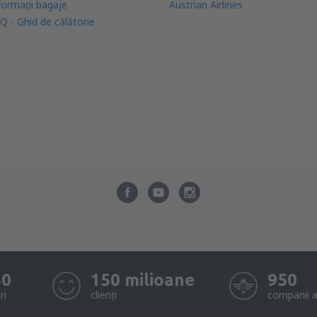
formații bagaje
Austrian Airlines
Q - Ghid de călătorie
50
150 milioane
950
ri
clienți
companii a