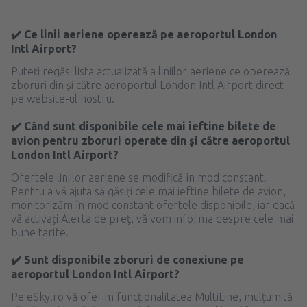
✔️ Ce linii aeriene operează pe aeroportul London
Intl Airport?
Puteți regăsi lista actualizată a liniilor aeriene ce operează
zboruri din și către aeroportul London Intl Airport direct
pe website-ul nostru.
✔️ Când sunt disponibile cele mai ieftine bilete de
avion pentru zboruri operate din și către aeroportul
London Intl Airport?
Ofertele liniilor aeriene se modifică în mod constant.
Pentru a vă ajuta să găsiți cele mai ieftine bilete de avion,
monitorizăm în mod constant ofertele disponibile, iar dacă
vă activați Alerta de preț, vă vom informa despre cele mai
bune tarife.
✔️ Sunt disponibile zboruri de conexiune pe
aeroportul London Intl Airport?
Pe eSky.ro vă oferim funcționalitatea MultiLine, mulțumită