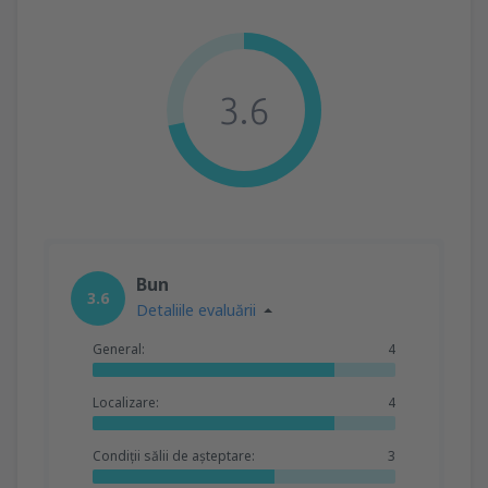
3.6
Bun
3.6
Detaliile evaluării
General:
4
Localizare:
4
Condiții sălii de așteptare:
3