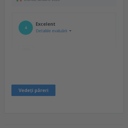
Excelent
4
Detaliile evaluării
Utilă
Keijo
Portugal,
Martie 2019
Vedeți păreri