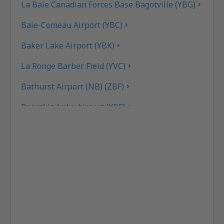
La Baie Canadian Forces Base Bagotville (YBG)
Baie-Comeau Airport (YBC)
Baker Lake Airport (YBK)
La Ronge Barber Field (YVC)
Bathurst Airport (NB) (ZBF)
Bearskin Lake Airport (XBE)
Calgary
Bella Bella Airport (ZEL)
Bella Coola Airport (QBC)
Kitchenuhmaykoosib Big Trout Lake (YTL)
Toronto