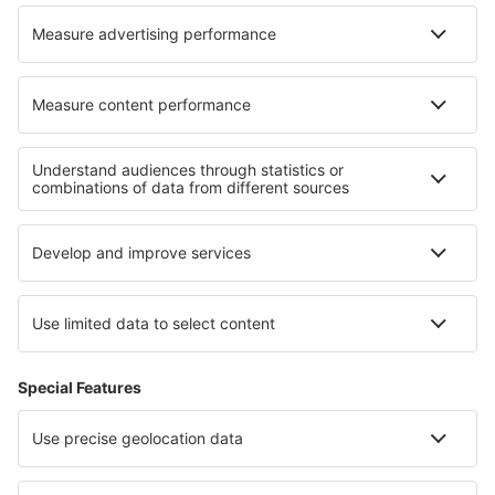
Churchill Falls Airport (ZUM)
Clyde River Airport (YCY)
Vancouver
Coral Harbour Airport (YZS)
Cortes Bay SPB (YCF)
Canadian Rockies Intl Airport (YXC)
Dawson City Airport (YDA)
Dawson Creek Airport (YDQ)
Deer Lake Airport (YDF)
Deer Lake (YVZ)
Deline (YWJ)