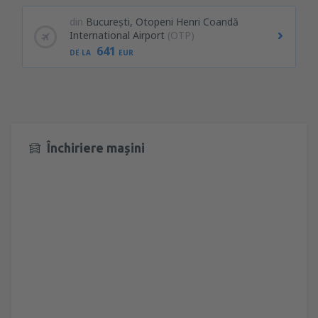
din
București, Otopeni Henri Coandă
International Airport
(OTP)
641
DE LA
EUR
Închiriere mașini