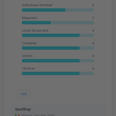
Indicatoare terminal:
3
Magazine:
2
Locuri de parcare:
4
Curățenie:
4
Servicii:
4
Check-in:
4
Utilă
Geoffrey
Irlanda,
Ianuarie 2020