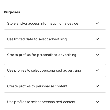
Cape Dorset (YTE)
Cartwright (YRF)
Charlo Airport (YCL)
Charlottetown (YHG)
Charlottetown Airport (YYG)
Chesterfield Inlet Airport (YCS)
Chevery Airport (YHR)
Chibougamau/Chapais Airport (YMT)
Chisasibi Airport (YKU)
Sarnia Chris Hadfield (YZR)
Churchill Airport (YYQ)