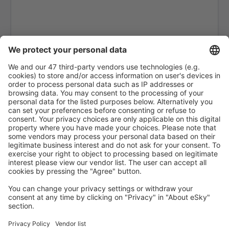
Black Tickle (YBI)
Blanc Sablon Airport (YBX)
Bonaventure Airport (YVB)
Delta Boundary Bay (YDT)
Brandon (YBR)
Toronto
Comox Airport (YQQ)
Calgary
Cambridge Bay Airport (YCB)
Campbell River
Campbell River