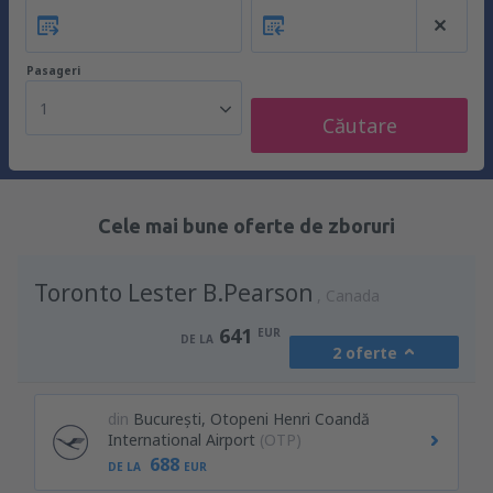
Pasageri
1
Căutare
Cele mai bune oferte de zboruri
Toronto Lester B.Pearson
Canada
641
EUR
DE LA
2 oferte
din
București, Otopeni Henri Coandă
International Airport
(OTP)
688
DE LA
EUR