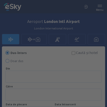
Meniu
Aeroport
London Intl Airport
London International Airport
Caută şi hotel
Dus-întors
Doar dus
Din
Către
Data de plecare
Data întoarcerii