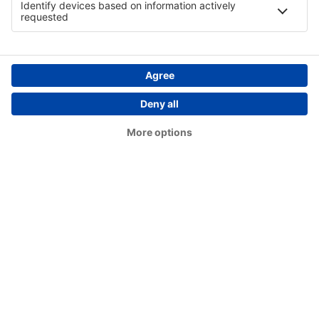
Prince Rupert Digby Island Water Aerodrome
(YPR)
Dryden Regional Airport (YHD)
Edmonton Intl Airport (YEG)
Whitehorse Erik Nielsen (YXY)
Ottawa
Flin Flon Airport (YFO)
Fond-du-Lac Airport (ZFD)
Fort Albany (YFA)
Fort Chipewyan Airport (YPY)
Fort Frances Municipal Airport (YAG)