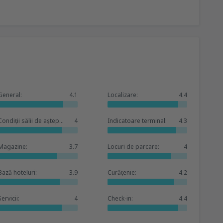
General:
4.1
Localizare:
4.4
Condiții sălii de așteptare:
4
Indicatoare terminal:
4.3
Magazine:
3.7
Locuri de parcare:
4
Bază hoteluri:
3.9
Curățenie:
4.2
Servicii:
4
Check-in:
4.4