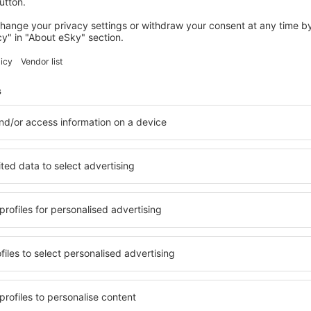
cial.
nilor '60 aeropotul este modernizat şi se constuieşte o pistă de beto
avut loc in 2001.
lizat de mai mult de 160 000 de pasageri pe an şi operează zborurile a
ces
i
t, Iasi
 pentru sistemul auto de navigaţie:
7°37'1"E