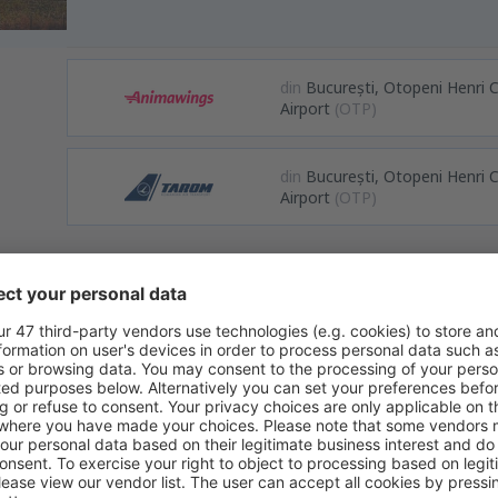
din
București, Otopeni Henri 
Airport
(OTP)
din
București, Otopeni Henri 
Airport
(OTP)
ormații
ternațional Iași
este situat la aproximativ 8 km (4,9 mi) de centrul
ai vechi aeroporturi acreditate din ţară.
 loc primele zboruri, iar în 1926, odată cu inaugurarea cursei Bucureşt