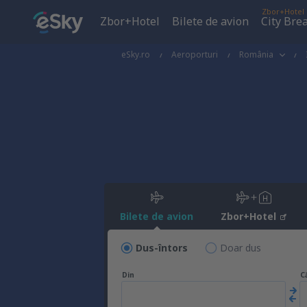
Zbor+Hotel
Zbor+Hotel
Bilete de avion
City Bre
eSky.ro
Aeroporturi
România
Bilete de avion
Zbor+Hotel
Dus-întors
Doar dus
Din
C