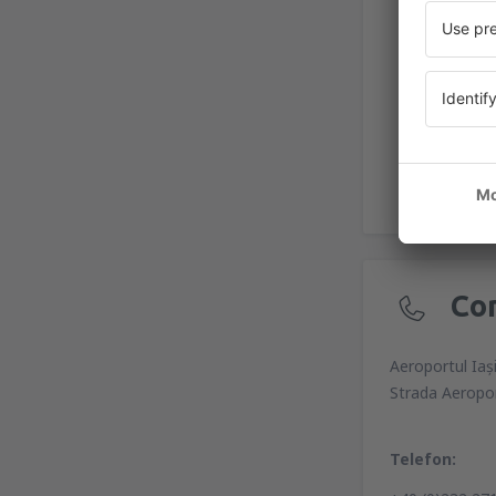
Co
Aeroportul Iaș
Strada Aeropor
Telefon: