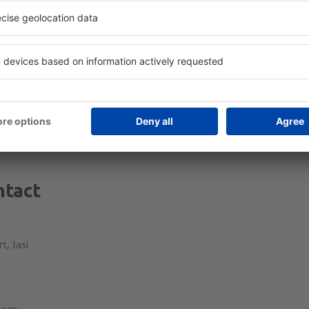
ntact
i
t, Iasi