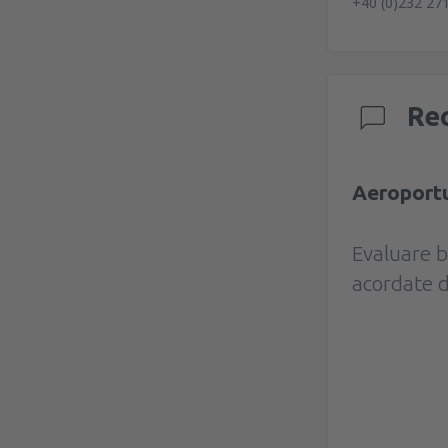
+40 (0)232 27
Rec
Aeroportu
Evaluare 
acordate d