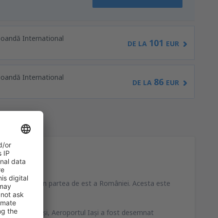
Coandă International
101
DE LA
EUR
Coandă International
86
DE LA
EUR
 oraşului Iaşi, în partea de est a României. Acesta este
i - Galaţi - Iaşi, Aeroportul Iaşi a fost desemnat