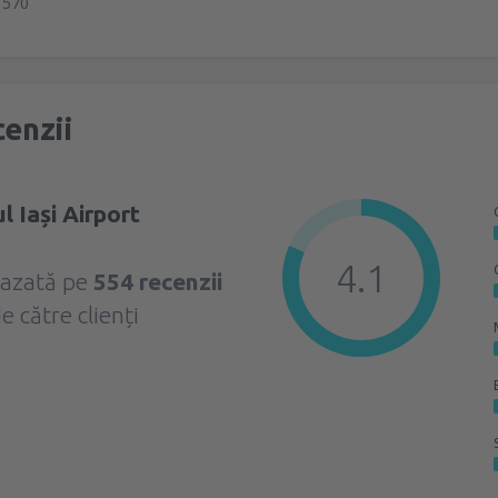
1570
enzii
l Iași Airport
4.1
bazată pe
554 recenzii
e către clienți