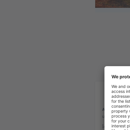
Inf
Aeroportul In
unul din cele m
În 1905 au avut