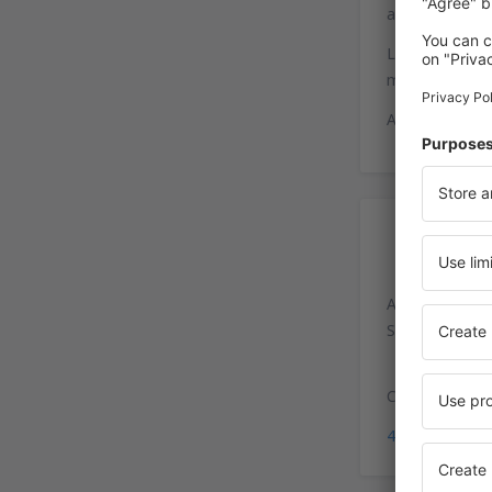
aeroport comer
La sfârşitul a
modernizare a 
Astăzi este uti
Ac
Aeroportul Iaș
Strada Aeropor
Coordonate GPS
47°10'38"N, 2