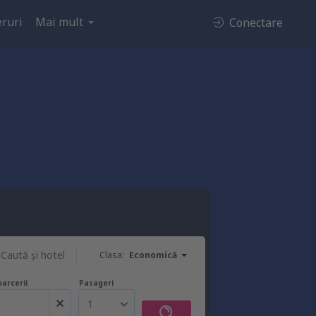
ruri
Mai mult
Conectare
Caută şi hotel
Clasa:
Economică
oarcerii
Pasageri
1