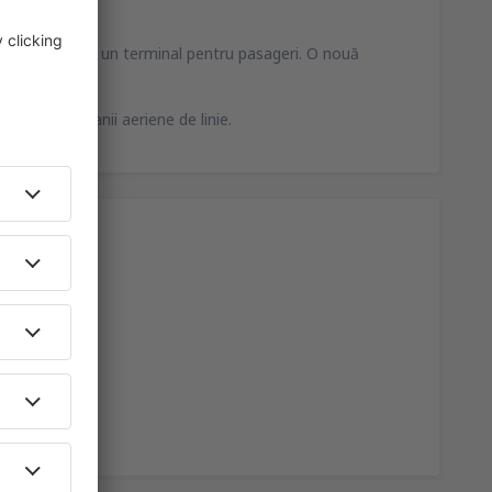
n de 1 800 m şi un terminal pentru pasageri. O nouă
 patru companii aeriene de linie.