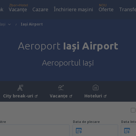
Zbor+Hotel
NOU
ak
Vacanţe
Cazare
Închiriere mașini
Oferte
Transfe
Iași
Iași Airport
Aeroport
Iași Airport
Aeroportul Iași
City break-uri
Vacanţe
Hoteluri
ătre
Data de plecare
Data înt