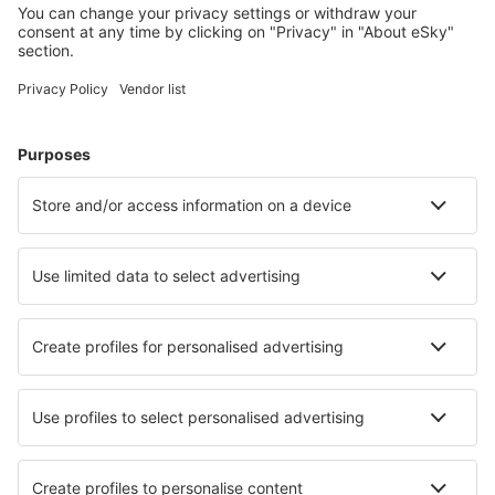
Puebla Hermanos Serdan Intl (PBC)
Huatulco Intl Airport (HUX)
Hermosillo General Ignacio L.Pesqueira Intl
(HMO)
Campeche Alberto Acuna Ongay Intl (CPE)
Ixtapa-Zihuatanejo Intl Airport (ZIH)
Ixtepec Airport (IZT)
Guaymas Jose Maria Yanez Intl (GYM)
Acapulco Juan N.Alvarez Intl (ACA)
Zacatecas General Leobardo C.Ruiz Intl (ZCL)
Aguascalientes Jesus Teran Peredo Intl (AGU)
Puerto Vallarta Licenciado Gustavo Diaz Ordaz