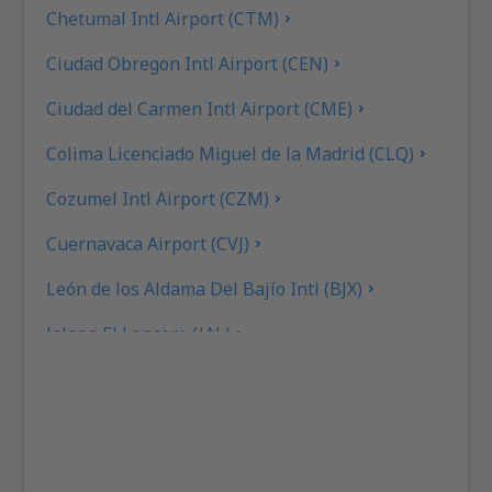
Chetumal Intl Airport (CTM)
Ciudad Obregon Intl Airport (CEN)
Ciudad del Carmen Intl Airport (CME)
Colima Licenciado Miguel de la Madrid (CLQ)
Cozumel Intl Airport (CZM)
Cuernavaca Airport (CVJ)
León de los Aldama Del Bajío Intl (BJX)
Jalapa El Lencero (JAL)
Culiacan Federal de Bachigualato Intl (CUL)
Los Mochis Fort Valley (LMM)
Tampico General Francisco Javier Mina Intl (TAM)