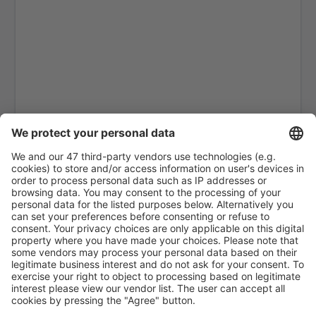
Torreon Francisco Sarabia Intl (TRC)
Reynosa General L. Blanco (REX)
Monterry General Mariano Escobedo Intl (MTY)
Ciudad Victoria General Pedro J.Mendez Intl
(CVM)
Mazatlan General Rafael Buelna Intl (MZT)
Chihuahua General Roberto Fierro Villalobos Intl
(CUU)
Durango Guadalupe Victoria Durango Intl (DGO)
Guerrero Negro Airport (GUB)
Veracruz General Heriberto Jara Intl (VER)