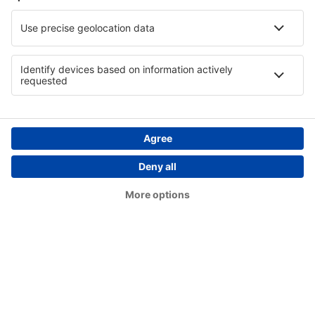
Morelia General Francisco Intl (MLM)
Nuevo Laredo Quetzalcoatl Intl (NLD)
Palenque International Airport (PQM)
Piedras Negras Intl Airport (PDS)
Saltillo Plan de Guadalupe Intl (SLW)
Manzanillo Playa de Oro Intl (ZLO)
San Luis Potosi Ponciano Arriaga (SLP)
Puerto Escondido Intl Airport (PXM)
Santiago de Queretaro Intl Airport (QRO)
Santa Lucia AFB Airport (NLU)
Tapachula Intl Airport (TAP)