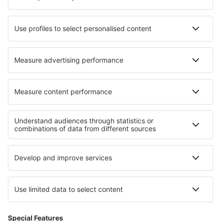
Intl (PVR)
Loreto Intl Airport (LTO)
San Jose del Cabo Los Cabos (SJD)
Merida Manuel C. Rejon Intl (MID)
La Paz Manuel Marquez de Leon Intl (LAP)
Matamoros Airport (MAM)
Mexicali Rodolfo Sanchez Taboada Intl (MXL)
Guadalajara Don Miguel Hidalgo y Costilla Intl
(GDL)
Minatitlan Airport (MTT)
Monclova Venustiano Carranza Intl (LOV)