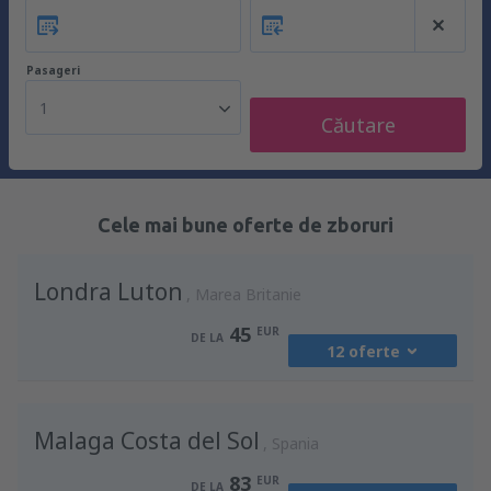
Pasageri
1
Căutare
Cele mai bune oferte de zboruri
Londra Luton
Marea Britanie
45
EUR
DE LA
12 oferte
din
București, Otopeni Henri Coandă
Malaga Costa del Sol
International Airport
(OTP)
Spania
49
DE LA
EUR
83
EUR
DE LA