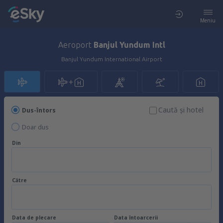
Meniu
Aeroport
Banjul Yundum Intl
Banjul Yundum International Airport
Caută şi hotel
Dus-întors
Doar dus
Din
Către
Data de plecare
Data întoarcerii