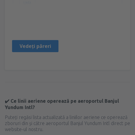
Utilă
Ebrima
Storbritannien,
Noiembrie 2020
Vedeți păreri
✔️ Ce linii aeriene operează pe aeroportul Banjul
Yundum Intl?
Puteți regăsi lista actualizată a liniilor aeriene ce operează
zboruri din și către aeroportul Banjul Yundum Intl direct pe
website-ul nostru.