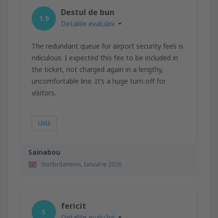
Destul de bun
1.9
Detaliile evaluării
The redundant queue for airport security fees is
ridiculous. I expected this fee to be included in
the ticket, not charged again in a lengthy,
uncomfortable line. It’s a huge turn-off for
visitors.
Utilă
Sainabou
Storbritannien,
Ianuarie 2026
fericit
5
Detaliile evaluării