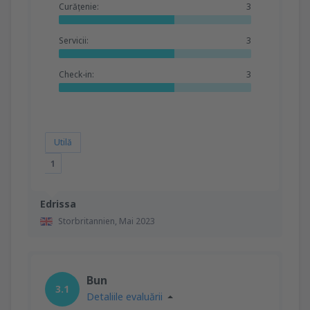
Curățenie:
3
Servicii:
3
Check-in:
3
Utilă
1
Edrissa
Storbritannien,
Mai 2023
Bun
3.1
Detaliile evaluării