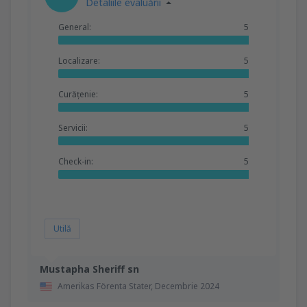
Detaliile evaluării
General:
5
Localizare:
5
Curățenie:
5
Servicii:
5
Check-in:
5
Utilă
Mustapha Sheriff sn
Amerikas Förenta Stater,
Decembrie 2024