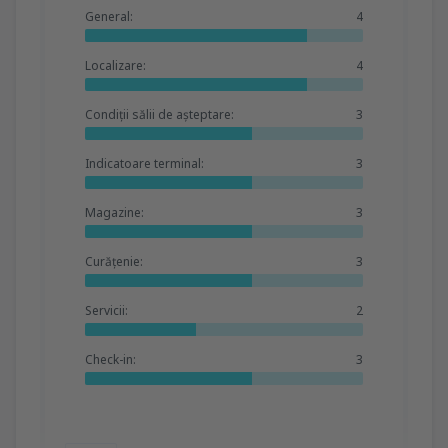
General:
4
Localizare:
4
Condiții sălii de așteptare:
3
Indicatoare terminal:
3
Magazine:
3
Curățenie:
3
Servicii:
2
Check-in:
3