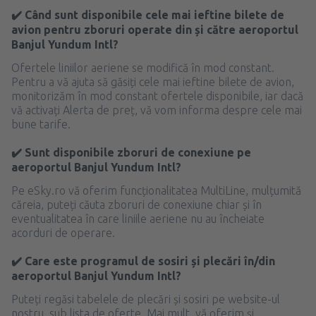
✔️ Când sunt disponibile cele mai ieftine bilete de
avion pentru zboruri operate din și către aeroportul
Banjul Yundum Intl?
Ofertele liniilor aeriene se modifică în mod constant.
Pentru a vă ajuta să găsiți cele mai ieftine bilete de avion,
monitorizăm în mod constant ofertele disponibile, iar dacă
vă activați Alerta de preț, vă vom informa despre cele mai
bune tarife.
✔️ Sunt disponibile zboruri de conexiune pe
aeroportul Banjul Yundum Intl?
Pe eSky.ro vă oferim funcționalitatea MultiLine, mulțumită
căreia, puteți căuta zboruri de conexiune chiar și în
eventualitatea în care liniile aeriene nu au încheiate
acorduri de operare.
✔️ Care este programul de sosiri și plecări în/din
aeroportul Banjul Yundum Intl?
Puteți regăsi tabelele de plecări și sosiri pe website-ul
nostru, sub lista de oferte. Mai mult, vă oferim și