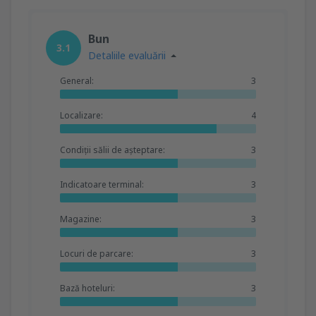
Bun
3.1
Detaliile evaluării
General:
3
Localizare:
4
Condiții sălii de așteptare:
3
Indicatoare terminal:
3
Magazine:
3
Locuri de parcare:
3
Bază hoteluri:
3