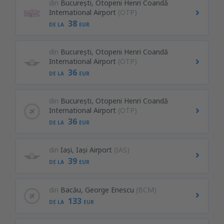
din
București, Otopeni Henri Coandă
International Airport
(OTP)
38
DE LA
EUR
din
București, Otopeni Henri Coandă
International Airport
(OTP)
36
DE LA
EUR
din
București, Otopeni Henri Coandă
International Airport
(OTP)
36
DE LA
EUR
din
Iași, Iași Airport
(IAS)
39
DE LA
EUR
din
Bacău, George Enescu
(BCM)
133
DE LA
EUR