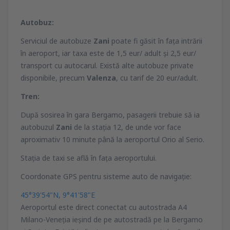
Autobuz:
Serviciul de autobuze
Zani
poate fi găsit în faţa intrării
în aeroport, iar taxa este de 1,5 eur/ adult şi 2,5 eur/
transport cu autocarul. Există alte autobuze private
disponibile, precum
Valenza
, cu tarif de 20 eur/adult.
Tren:
După sosirea în gara Bergamo, pasagerii trebuie să ia
autobuzul
Zani
de la staţia 12, de unde vor face
aproximativ 10 minute până la aeroportul Orio al Serio.
Staţia de taxi se află în faţa aeroportului.
Coordonate GPS pentru sisteme auto de navigaţie:
45°39'54"N, 9°41'58"E
Aeroportul este direct conectat cu autostrada A4
Milano-Veneţia ieşind de pe autostradă pe la Bergamo