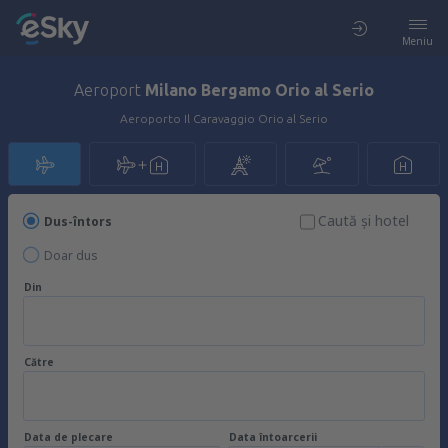
Meniu
Aeroport
Milano Bergamo Orio al Serio
Aeroporto Il Caravaggio Orio al Serio
Caută şi hotel
Dus-întors
Doar dus
Din
Către
Data de plecare
Data întoarcerii