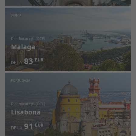
Verificați detaliile
SPANIA
din: București (OTP)
Malaga
83
EUR
DE LA
Verificați detaliile
PORTUGALIA
din: București (OTP)
Lisabona
91
EUR
DE LA