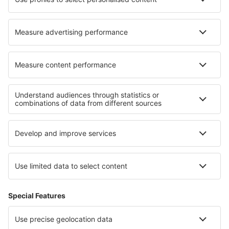
Trapani Vincenzo Florio (TPS)
Comiso Vincenzo Magliocco (CIY)