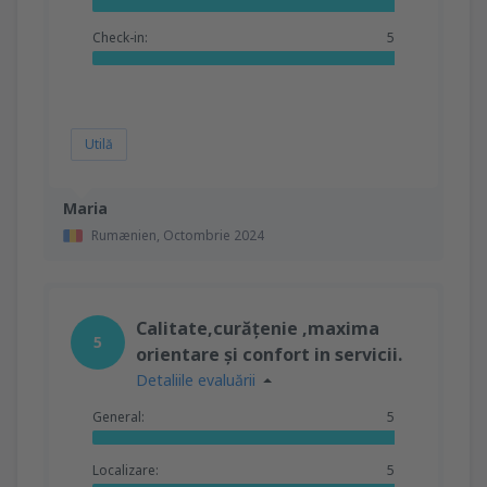
Check-in:
5
Utilă
Maria
Rumænien,
Octombrie 2024
Calitate,curățenie ,maxima
5
orientare și confort in servicii.
Detaliile evaluării
General:
5
Localizare:
5