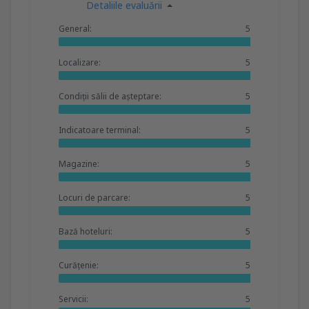
Detaliile evaluării
General:
5
Localizare:
5
Condiții sălii de așteptare:
5
Indicatoare terminal:
5
Magazine:
5
Locuri de parcare:
5
Bază hoteluri:
5
Curățenie:
5
Servicii:
5