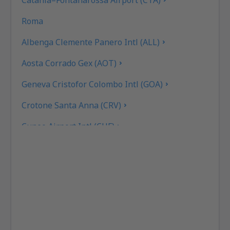
Roma
Albenga Clemente Panero Intl (ALL)
Aosta Corrado Gex (AOT)
Geneva Cristofor Colombo Intl (GOA)
Crotone Santa Anna (CRV)
Cuneo Airport Intl (CUF)
Cagliari Elmas Airport (CAG)
Rimini F. Fellini (RMI)
Ancona Falconara (AOI)
Roma