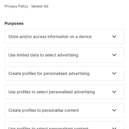
Pantelleria Airport (PNL)
Brindisi Papola Casale (BDS)
Parma Intl Airport (PMF)
Pisa Galileo Galilei (PSA)
Reggio di Calabria Airport (REG)
Triest Ronchi dei Legionari (TRS)
Salerno-Pontecagnano Airport (QSR)
Veneţia
Perugia San Francesco d'Assisi – Umbria Intl
Airport (PEG)
Lamezia Terme Sant'Eufemia Intl (SUF)
Verona Valerio Catullo Villafranca (VRN)