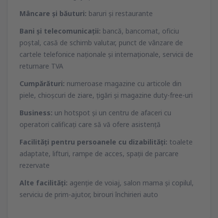
Mâncare şi băuturi:
baruri şi restaurante
Bani şi telecomunicaţii:
bancă, bancomat, oficiu
poştal, casă de schimb valutar, punct de vânzare de
cartele telefonice naţionale şi internaţionale, servicii de
returnare TVA
Cumpărături:
numeroase magazine cu articole din
piele, chioşcuri de ziare, ţigări şi magazine duty-free-uri
Business:
un hotspot şi un centru de afaceri cu
operatori calificaţi care să vă ofere asistenţă
Facilităţi pentru persoanele cu dizabilităţi:
toalete
adaptate, lifturi, rampe de acces, spaţii de parcare
rezervate
Alte facilităţi:
agenţie de voiaj, salon mama şi copilul,
serviciu de prim-ajutor, birouri închirieri auto