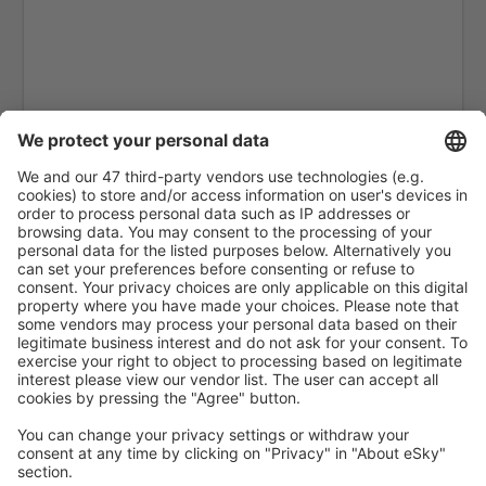
Brescia Gabriele D'Annunzio (VBS)
Gino Lisa (FOG)
Bologna Guglielmo Marconi Intl (BLQ)
Lampedusa Airport (LMP)
Milano
Forli Luigi Ridolfi (FRL)
Milano
Veneţia
Elba Marina di Campo (EBA)
Olbia Costa Smeralda Airport (OLB)
Palermo Punta Raisi (PMO)