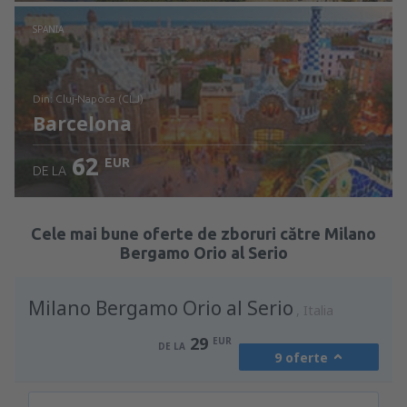
Verificați detaliile
SPANIA
din: Cluj-Napoca (CLJ)
Barcelona
62
EUR
DE LA
Verificați detaliile
Cele mai bune oferte de zboruri către Milano
Bergamo Orio al Serio
Milano Bergamo Orio al Serio
Italia
29
EUR
DE LA
9 oferte