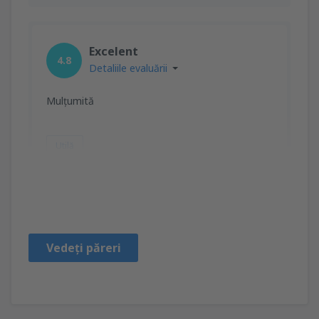
Excelent
4.8
Detaliile evaluării
Mulțumită
Utilă
Ioana
Rumænien,
August 2024
Vedeți păreri