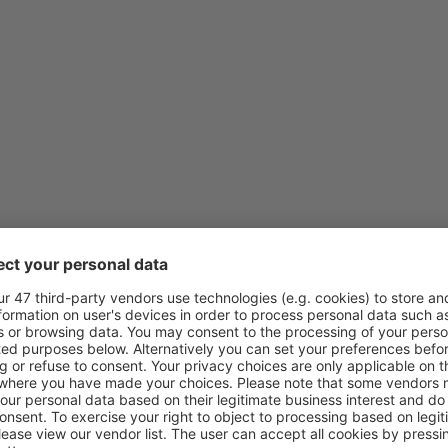
din
Cluj-Napoca, Cluj-Napoca I
din
Constanța, Mihail Kogalnic
din
București, Otopeni Henri 
Airport
(OTP)
din
Timișoara, Traian Vuia
(TS
din
București, Otopeni Henri 
Airport
(OTP)
din
Sibiu, Sibiu International A
din
București, Otopeni Henri 
Airport
(OTP)
din
Craiova, Craiova Airport
(
din
Bacău, George Enescu
(B
din
Cluj-Napoca, Cluj-Napoca I
din
Timișoara, Traian Vuia
(TS