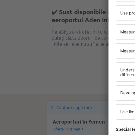
✔️ Sunt disponibile zboruri 
aeroportul Aden Intl Airport
Pe eSky.ro vă oferim funcționalitatea M
puteți căuta zboruri de conexiune chiar 
liniile aeriene nu au încheiate acorduri
Că
Căutare după țară
Aeroporturi în Yemen
Oferte în Yemen