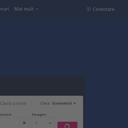
ruri
Mai mult
Conectare
Caută şi hotel
Clasa:
Economică
oarcerii
Pasageri
1