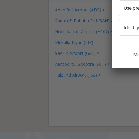
Aden Intl Airport (ADE)
Sana'a El Rahaba Intl (SAH)
Hodeida Intl Airport (HOD)
Mukalla Riyan (RIY)
Say'un Airport (GXF)
Aeroportul Socotra (SCT)
Taiz Intl Airport (TAI)