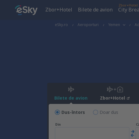
Zbor+Hotel
Zbor+Hotel
Bilete de avion
City Bre
eSky.ro
Aeroporturi
Yemen
A
Bilete de avion
Zbor+Hotel
Dus-întors
Doar dus
Din
C