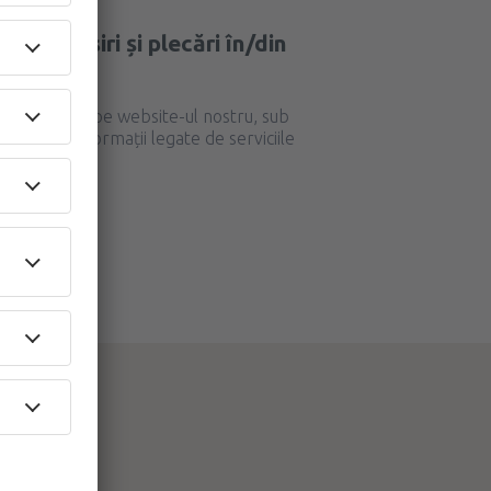
l de sosiri și plecări în/din
 Airport?
cări și sosiri pe website-ul nostru, sub
oferim și informații legate de serviciile
ume