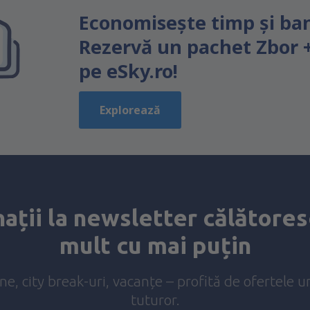
Economiseşte timp și ban
Rezervă un pachet Zbor 
pe eSky.ro!
Explorează
ații la newsletter călătores
mult cu mai puțin
ine, city break-uri, vacanțe – profită de ofertele u
tuturor.