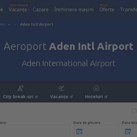
Zbor+Hotel
NOU
ak
Vacanţe
Cazare
Închiriere mașini
Oferte
Transfe
den
Aden Intl Airport
Aeroport
Aden Intl Airport
Aden International Airport
City break-uri
Vacanţe
Hoteluri
ătre
Data de plecare
Data înt