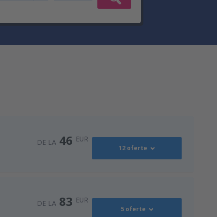
46
EUR
DE LA
12 oferte
Coandă International
49
DE LA
EUR
83
EUR
DE LA
5 oferte