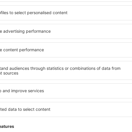
de conexiune pe
✔️ Care este programu
?
aeroportul Aden Intl
ultiLine, mulțumită căreia,
Puteți regăsi tabelele de ple
și în eventualitatea în care
lista de oferte. Mai mult, vă 
 de operare.
disponibile în aeroport.
utați aeroporturi oriunde în l