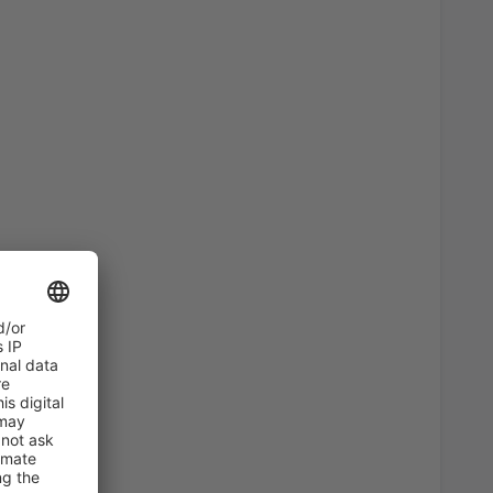
58
ntl Airport
(CLJ)
DE LA
EUR
62
eanu Intl Airport
(CND)
DE LA
EUR
Coandă International
95
DE LA
EUR
62
R)
DE LA
EUR
Coandă International
195
DE LA
EUR
72
irport
(SBZ)
DE LA
EUR
Coandă International
206
DE LA
EUR
56
CRA)
DE LA
EUR
182
CM)
DE LA
EUR
46
ntl Airport
(CLJ)
DE LA
EUR
70
R)
DE LA
EUR