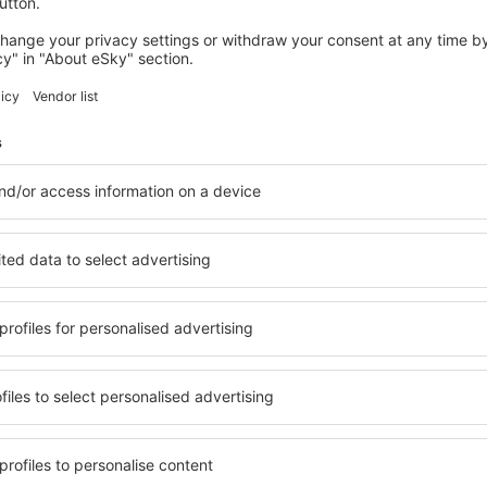
din
Iași, Iași Airport
(IAS)
 pe aeroportul Aden
✔️ Când sunt disponib
de avion pentru zbor
aeroportul Aden Intl
r aeriene ce operează zboruri
t direct pe website-ul
Ofertele liniilor aeriene se
ajuta să găsiți cele mai ieft
constant ofertele disponibile
vom informa despre cele ma