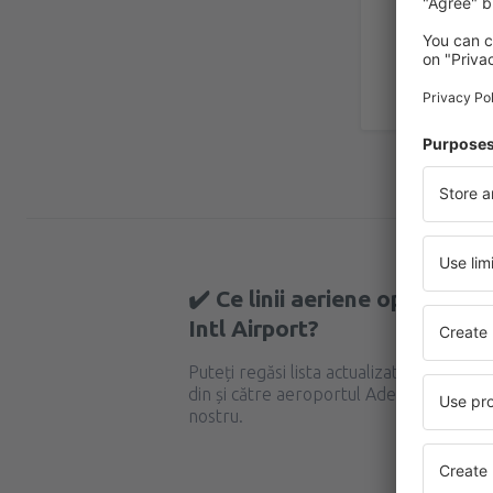
✔️ Ce linii aeriene operează
Intl Airport?
Puteți regăsi lista actualizată a liniilo
din și către aeroportul Aden Intl Airpor
nostru.