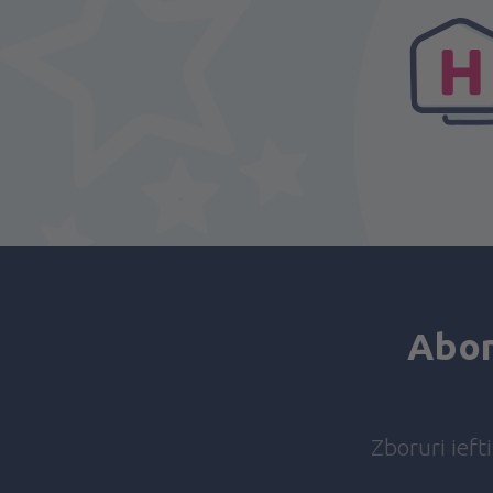
Abon
Zboruri ieft