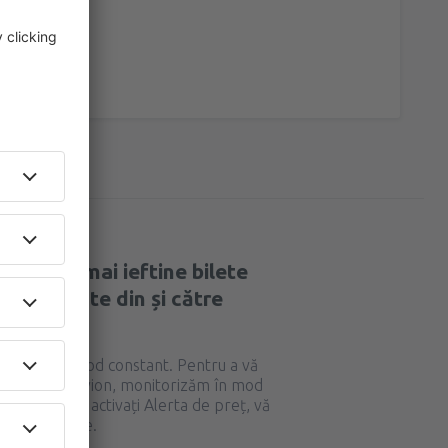
80
DE LA
EUR
ile cele mai ieftine bilete
uri operate din și către
 Airport?
 modifică în mod constant. Pentru a vă
ine bilete de avion, monitorizăm în mod
, iar dacă vă activați Alerta de preț, vă
i bune tarife.