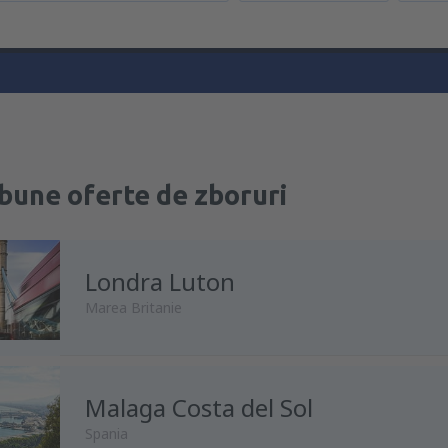
bune oferte de zboruri
Londra Luton
Marea Britanie
din
București, Otopeni Henri 
Malaga Costa del Sol
Airport
(OTP)
Spania