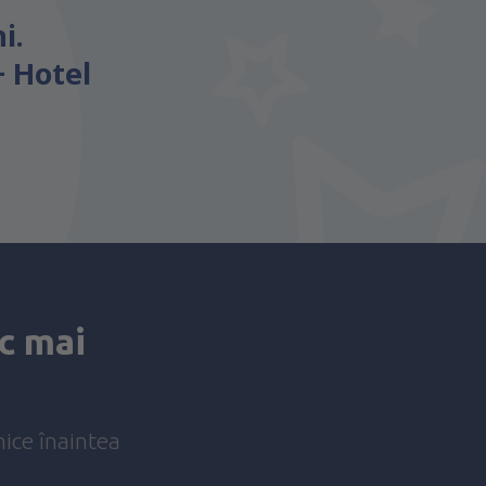
i.
+ Hotel
c mai
nice înaintea