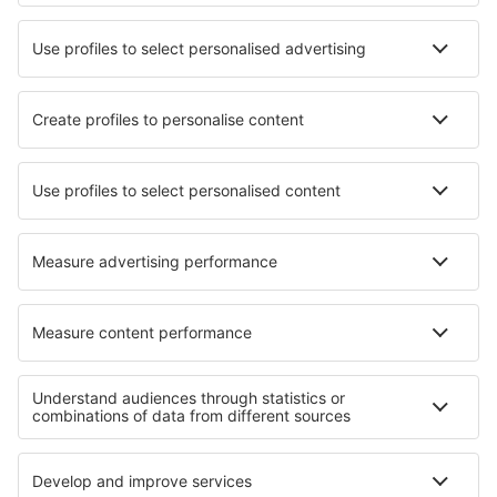
Cele mai bune locuri de cazare - orașe
Cazare în Arenys De Munt
Cazare în Caineville
Cazare în Keswick
Cazare în Crac'h
Cazare în Katlehong
Cazare în Busk
Cazare în Skaleta
Cazare în Carballido
Cazare în Schwarzach
Cazare în Niederstetten
Cele mai bune locuri de cazare - regiuni
Cazare in Marsa Alam Region
Cazare in Guvernoratul Qena
Cazare în Egipt
Cazare in Hurghada
Cazare in Al Fayyum
Cazare in Oceanul Indian