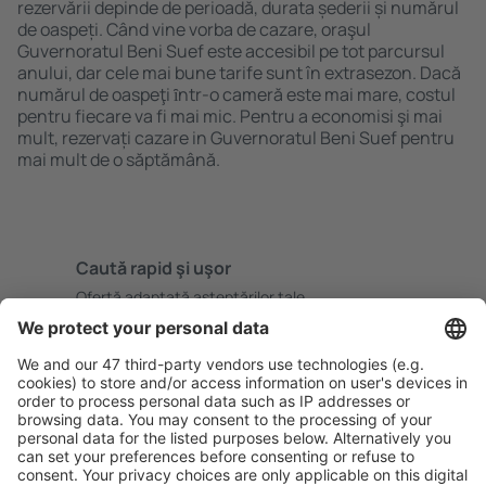
rezervării depinde de perioadă, durata șederii și numărul
de oaspeți. Când vine vorba de cazare, oraşul
Guvernoratul Beni Suef este accesibil pe tot parcursul
anului, dar cele mai bune tarife sunt în extrasezon. Dacă
numărul de oaspeţi ȋntr-o cameră este mai mare, costul
pentru fiecare va fi mai mic. Pentru a economisi şi mai
mult, rezervați cazare in Guvernoratul Beni Suef pentru
mai mult de o săptămână.
Caută rapid şi uşor
Ofertă adaptată aşteptărilor tale.
Planifică ȋn siguranţă
Rezervare fără griji cu opțiune gratuită de anulare.
Economiseşte mai mult
Prețuri atractive și oferte speciale pentru utilizatorii