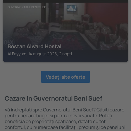
GUVERNORATUL BENI SUEF
Bostan Alward Hostal
Al Fayyum, 14 august 2026, 2 nopți
Vedeţi alte oferte
Cazare in Guvernoratul Beni Suef
Vă ȋndreptaţi spre Guvernoratul Beni Suef? Găsiți cazare
pentru fiecare buget şi pentru nevoi variate. Puteți
beneficia de proprietăți spațioase, dotate cu tot
confortul, cu numeroase facilități, precum și de pensiuni