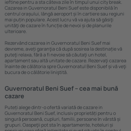
ieftine pentru a sta câteva zile în timpul unui city break.
Cazarea in Guvernoratul Beni Suef este disponibilă în
centrul orașului, lângă aeroport și în cartiere sau regiuni
mai puțin populare. Acest lucru vă va ajuta să găsiţi
unităţi de cazare în funcție de nevoi și de planurile
ulterioare.
Rezervând cazarea in Guvernoratul Beni Suef mai
devreme, aveți garanţia că după sosirea la destinație vă
puteţi relaxa, fără a fi nevoie să căutaţi un hotel,
apartament sau altă unitate de cazare. Rezervaţi cazarea
înainte de călătoria spre Guvernoratul Beni Suef și vă veţi
bucura de o călătorie liniştită.
Guvernoratul Beni Suef – cea mai bună
cazare
Puteți alege dintr-o ofertă variată de cazare in
Guvernoratul Beni Suef, inclusiv proprietăți pentru o
singură persoană, cupluri, familii, persoane ȋn vârstă și
grupuri. Oaspeţii pot sta în apartamente, hoteluri și
pensiuni care oferă intimitate și sunt situate în centrul