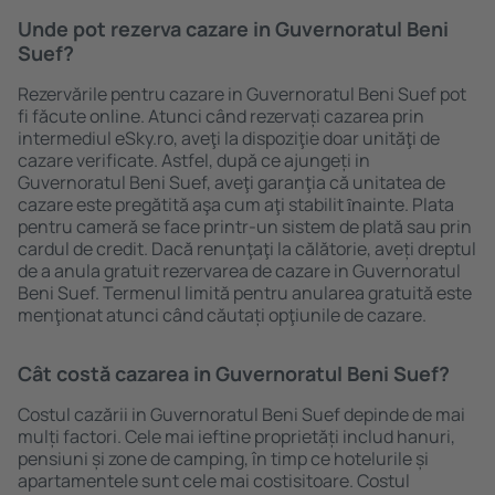
Unde pot rezerva cazare in Guvernoratul Beni
Suef?
Rezervările pentru cazare in Guvernoratul Beni Suef pot
fi făcute online. Atunci când rezervați cazarea prin
intermediul eSky.ro, aveţi la dispoziţie doar unităţi de
cazare verificate. Astfel, după ce ajungeți in
Guvernoratul Beni Suef, aveţi garanţia că unitatea de
cazare este pregătită aşa cum aţi stabilit ȋnainte. Plata
pentru cameră se face printr-un sistem de plată sau prin
cardul de credit. Dacă renunţaţi la călătorie, aveți dreptul
de a anula gratuit rezervarea de cazare in Guvernoratul
Beni Suef. Termenul limită pentru anularea gratuită este
menţionat atunci când căutați opţiunile de cazare.
Cât costă cazarea in Guvernoratul Beni Suef?
Costul cazării in Guvernoratul Beni Suef depinde de mai
mulți factori. Cele mai ieftine proprietăți includ hanuri,
pensiuni și zone de camping, în timp ce hotelurile și
apartamentele sunt cele mai costisitoare. Costul