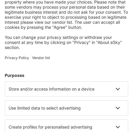
conectați.
Cazarea preferată
Alege din peste 1,3 mil. de opţiuni: hoteluri, cabane,
apartamente și altele.
Cele mai căutate cazări de către utilizatorii eSky
Cazare în Egipt - Orașe populare
Cazare în Alamein
Cazare în Hurghada
Cazare în Cairo
Cazare în Gizah
Cazare în 6th Of October City
Cazare în El Tor
Cazare în Nuweiba
Cazare în Al Fayyum
Cazare Dawwar Al Hajj Ahmad
Cazare în Damietta