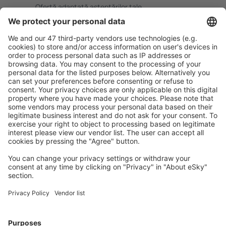
Ofertă adaptată aşteptărilor tale.
Planifică ȋn siguranţă
Rezervare fără griji cu opțiune gratuită de anulare.
Economiseşte mai mult
Prețuri atractive și oferte speciale pentru utilizatorii
conectați.
Cazarea preferată
Alege din peste 1,3 mil. de opţiuni: hoteluri, cabane,
apartamente și altele.
Cele mai căutate cazări de către utilizatorii eSky
Cazare în Egipt - Orașe populare