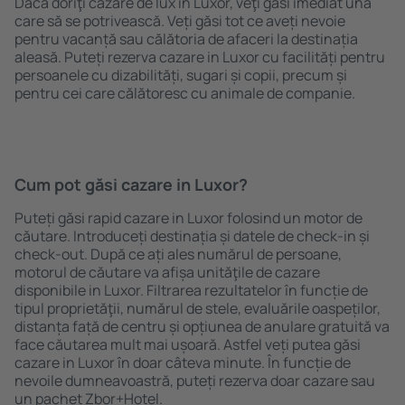
Dacă doriţi cazare de lux in Luxor, veţi găsi imediat una
care să se potrivească. Veți găsi tot ce aveți nevoie
pentru vacanță sau călătoria de afaceri la destinația
aleasă. Puteți rezerva cazare in Luxor cu facilități pentru
persoanele cu dizabilități, sugari și copii, precum și
pentru cei care călătoresc cu animale de companie.
Cum pot găsi cazare in Luxor?
Puteți găsi rapid cazare in Luxor folosind un motor de
căutare. Introduceți destinația și datele de check-in și
check-out. După ce ați ales numărul de persoane,
motorul de căutare va afișa unităţile de cazare
disponibile in Luxor. Filtrarea rezultatelor în funcție de
tipul proprietăţii, numărul de stele, evaluările oaspeților,
distanța față de centru și opțiunea de anulare gratuită va
face căutarea mult mai ușoară. Astfel veți putea găsi
cazare in Luxor în doar câteva minute. În funcție de
nevoile dumneavoastră, puteți rezerva doar cazare sau
un pachet Zbor+Hotel.