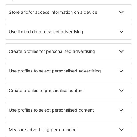
Cazare în Alamein
Cazare în Cairo
Cazare în 6th Of October City
Cazare în Gizah
Cazare în Hurghada
Cazare în Al Fayyum
Cazare în Abū Ghuşūn
Cazare Santa Katarina
Cazare în Nabq Bay
Cazare Sidi Krir
Cele mai bune locuri de cazare - orașe
Cazare în Gávrio
Cazare în Weisspriach
Cazare în Sněžné
Cazare în Erftstadt
Cazare în Klintehamn
Cazare în Fântâna-Dulce
Cazare Saltford
Cazare în Clarkston
Cazare Hatton Vale
Cazare în Ludenscheid