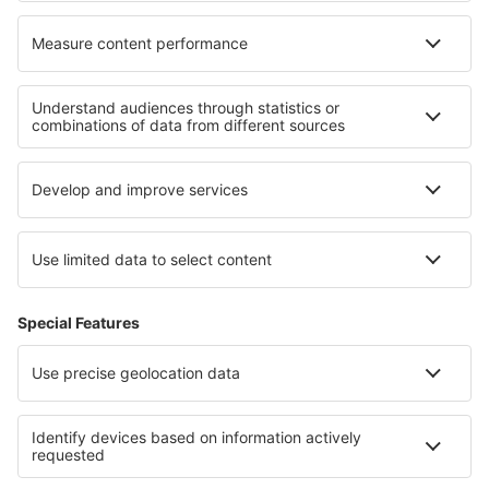
Cele mai bune locuri de cazare - regiuni
Cazare in Giza
Cazare in Al Wadi al Jadid
Cazare in Hurghada
Cazare in Al Fayyum
Cazare in Guvernoratul Sinaiul de Nord
Cazare in Sofia
Cazare în Moldova
Cazare în Georgia
Cazare in Louisiana
Cazare în Itaca