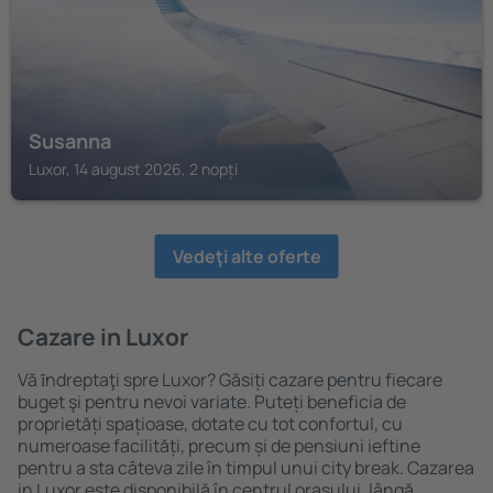
Susanna
Luxor, 14 august 2026, 2 nopți
Vedeţi alte oferte
Cazare in Luxor
Vă ȋndreptaţi spre Luxor? Găsiți cazare pentru fiecare
buget şi pentru nevoi variate. Puteți beneficia de
proprietăți spațioase, dotate cu tot confortul, cu
numeroase facilități, precum și de pensiuni ieftine
pentru a sta câteva zile în timpul unui city break. Cazarea
in Luxor este disponibilă în centrul orașului, lângă