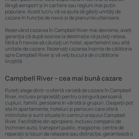
lângă aeroport și în cartiere sau regiuni mai puțin
populare. Acest lucru vă va ajuta să găsiţi unităţi de
cazare în funcție de nevoi și de planurile ulterioare.
Rezervând cazarea în Campbell River mai devreme, aveți
garanţia că după sosirea la destinație vă puteţi relaxa,
fără a fi nevoie să căutaţi un hotel, apartament sau altă
unitate de cazare. Rezervaţi cazarea înainte de călătoria
spre Campbell River și vă veţi bucura de o călătorie
liniştită.
Campbell River – cea mai bună cazare
Puteți alege dintr-o ofertă variată de cazare în Campbell
River, inclusiv proprietăți pentru o singură persoană,
cupluri, familii, persoane ȋn vârstă și grupuri. Oaspeţii pot
sta în apartamente, hoteluri și pensiuni care oferă
intimitate și sunt situate în centrul orașului Campbell
River. Facilitățile din apropiere, inclusiv companii de
închirieri auto, transport public, magazine, centre de
reparaţii și locuri de relaxare sau distracţie, garantează o