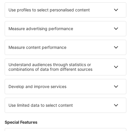
Cazare în Bexleyheath
Cazare în Replonges
Cazare în Seaman
Cazare în Navalafuente
Cazare în Ammerbuch
Cazare în Poros
Cele mai bune locuri de cazare - regiuni
Cazare in Insula Prințului Edward
Cazare în Parcul Național Banff
Cazare în Parcul Național Jasper
Cazare in Finger Lakes
Cazare in Guvernoratul Qena
Cazare in Sudetes
Cazare în Nosy Be
Cazare în Transilvania