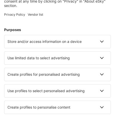
Cele mai căutate cazări de către utilizatorii eSky
Cazare în Canada - Orașe populare
Cazare în Calgary
Cazare în Vancouver
Cazare în Toronto
Cazare în Edmonton (AB)
Cazare în Montreal
Cazare în Halifax
Cazare în Powell River
Cazare în Boischatel
Cazare în Newmarket
Cazare în Port Renfrew
Cele mai bune locuri de cazare - orașe
Cazare în Elmont
Cazare în Questa
Cazare în Zagorze Slaskie
Cazare în Glen Ellen