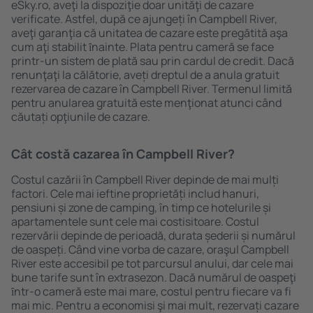
eSky.ro, aveţi la dispoziţie doar unităţi de cazare
verificate. Astfel, după ce ajungeți în Campbell River,
aveţi garanţia că unitatea de cazare este pregătită aşa
cum aţi stabilit ȋnainte. Plata pentru cameră se face
printr-un sistem de plată sau prin cardul de credit. Dacă
renunţaţi la călătorie, aveți dreptul de a anula gratuit
rezervarea de cazare în Campbell River. Termenul limită
pentru anularea gratuită este menţionat atunci când
căutați opţiunile de cazare.
Cât costă cazarea în Campbell River?
Costul cazării în Campbell River depinde de mai mulți
factori. Cele mai ieftine proprietăți includ hanuri,
pensiuni și zone de camping, în timp ce hotelurile și
apartamentele sunt cele mai costisitoare. Costul
rezervării depinde de perioadă, durata șederii și numărul
de oaspeți. Când vine vorba de cazare, oraşul Campbell
River este accesibil pe tot parcursul anului, dar cele mai
bune tarife sunt în extrasezon. Dacă numărul de oaspeţi
ȋntr-o cameră este mai mare, costul pentru fiecare va fi
mai mic. Pentru a economisi şi mai mult, rezervați cazare