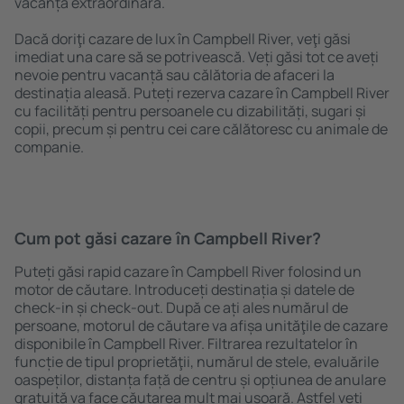
vacanță extraordinară.
Dacă doriţi cazare de lux în Campbell River, veţi găsi
imediat una care să se potrivească. Veți găsi tot ce aveți
nevoie pentru vacanță sau călătoria de afaceri la
destinația aleasă. Puteți rezerva cazare în Campbell River
cu facilități pentru persoanele cu dizabilități, sugari și
copii, precum și pentru cei care călătoresc cu animale de
companie.
Cum pot găsi cazare în Campbell River?
Puteți găsi rapid cazare în Campbell River folosind un
motor de căutare. Introduceți destinația și datele de
check-in și check-out. După ce ați ales numărul de
persoane, motorul de căutare va afișa unităţile de cazare
disponibile în Campbell River. Filtrarea rezultatelor în
funcție de tipul proprietăţii, numărul de stele, evaluările
oaspeților, distanța față de centru și opțiunea de anulare
gratuită va face căutarea mult mai ușoară. Astfel veți