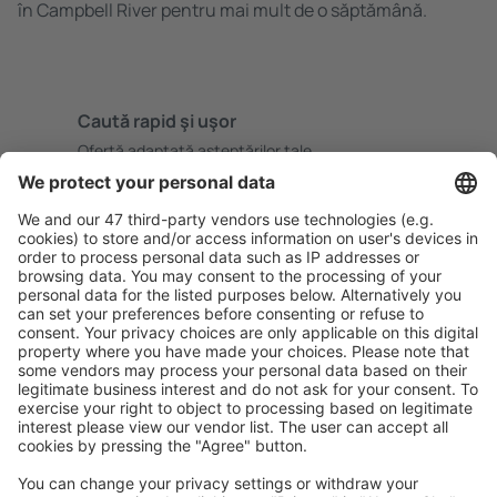
în Campbell River pentru mai mult de o săptămână.
Caută rapid şi uşor
Ofertă adaptată aşteptărilor tale.
Planifică ȋn siguranţă
Rezervare fără griji cu opțiune gratuită de anulare.
Economiseşte mai mult
Prețuri atractive și oferte speciale pentru utilizatorii
conectați.
Cazarea preferată
Alege din peste 1,3 mil. de opţiuni: hoteluri, cabane,
apartamente și altele.