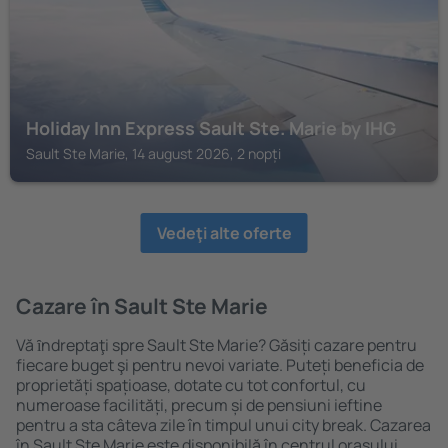
Holiday Inn Express Sault Ste. Marie by IHG
Sault Ste Marie, 14 august 2026, 2 nopți
Vedeţi alte oferte
Cazare în Sault Ste Marie
Vă ȋndreptaţi spre Sault Ste Marie? Găsiți cazare pentru
fiecare buget şi pentru nevoi variate. Puteți beneficia de
proprietăți spațioase, dotate cu tot confortul, cu
numeroase facilități, precum și de pensiuni ieftine
pentru a sta câteva zile în timpul unui city break. Cazarea
în Sault Ste Marie este disponibilă în centrul orașului,