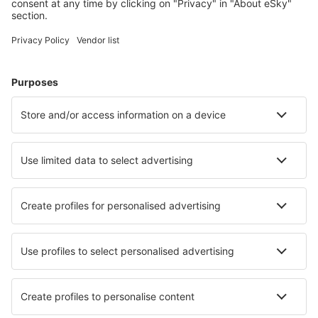
Cele mai căutate cazări de către utilizatorii eSky
Cazare în Canada - Orașe populare
Cazare în Edmonton (AB)
Cazare în Vancouver
Cazare în Calgary
Cazare în Toronto
Cazare în Montreal
Cazare în Delta
Cazare în Guelph
Cazare în Wentworth-Nord
Cazare în Whitby
Cazare Lions Head
Cele mai bune locuri de cazare - orașe
Cazare în Landsberg
Cazare în Newbern
Cazare în Azoia
Cazare Pescadero