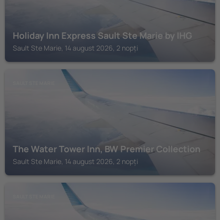
Holiday Inn Express Sault Ste Marie by IHG
Sault Ste Marie, 14 august 2026, 2 nopți
SAULT STE MARIE
The Water Tower Inn, BW Premier Collection
Sault Ste Marie, 14 august 2026, 2 nopți
SAULT STE MARIE