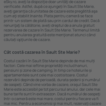
eSky.ro, aveţi la dispoziţie doar unităţi de cazare
verificate. Astfel, după ce ajungeți în Sault Ste Marie,
aveţi garanţia că unitatea de cazare este pregătită aşa
cum aţi stabilit ȋnainte. Plata pentru cameră se face
printr-un sistem de plată sau prin cardul de credit. Dacă
renunţaţi la călătorie, aveți dreptul de a anula gratuit
rezervarea de cazare în Sault Ste Marie. Termenul limită
pentru anularea gratuită este menţionat atunci când
căutați opţiunile de cazare.
Cât costă cazarea în Sault Ste Marie?
Costul cazării în Sault Ste Marie depinde de mai mulți
factori. Cele mai ieftine proprietăți includ hanuri,
pensiuni și zone de camping, în timp ce hotelurile și
apartamentele sunt cele mai costisitoare. Costul
rezervării depinde de perioadă, durata șederii și numărul
de oaspeți. Când vine vorba de cazare, oraşul Sault Ste
Marie este accesibil pe tot parcursul anului, dar cele mai
bune tarife sunt în extrasezon. Dacă numărul de oaspeţi
ȋntr-o cameră este mai mare, costul pentru fiecare va fi
mai mic. Pentru a economisi şi mai mult, rezervați cazare