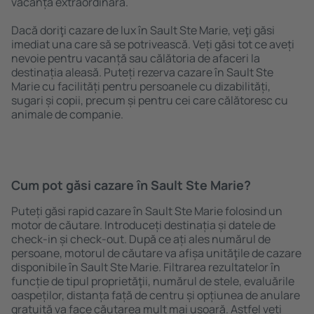
vacanță extraordinară.
Dacă doriţi cazare de lux în Sault Ste Marie, veţi găsi
imediat una care să se potrivească. Veți găsi tot ce aveți
nevoie pentru vacanță sau călătoria de afaceri la
destinația aleasă. Puteți rezerva cazare în Sault Ste
Marie cu facilități pentru persoanele cu dizabilități,
sugari și copii, precum și pentru cei care călătoresc cu
animale de companie.
Cum pot găsi cazare în Sault Ste Marie?
Puteți găsi rapid cazare în Sault Ste Marie folosind un
motor de căutare. Introduceți destinația și datele de
check-in și check-out. După ce ați ales numărul de
persoane, motorul de căutare va afișa unităţile de cazare
disponibile în Sault Ste Marie. Filtrarea rezultatelor în
funcție de tipul proprietăţii, numărul de stele, evaluările
oaspeților, distanța față de centru și opțiunea de anulare
gratuită va face căutarea mult mai ușoară. Astfel veți