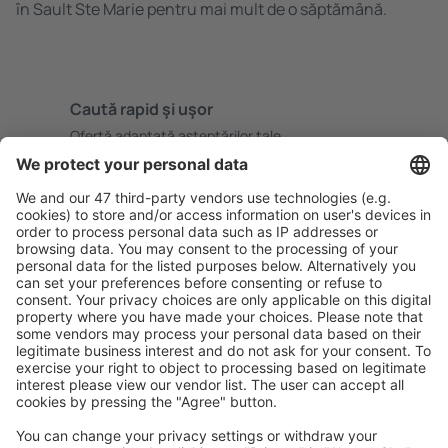
în Sault Ste Marie pentru mai mult de o săptămână.
Caută rapid şi uşor
Ofertă adaptată aşteptărilor tale.
Planifică ȋn siguranţă
Rezervare fără griji cu opțiune gratuită de anulare.
Economiseşte mai mult
Prețuri atractive și oferte speciale pentru utilizatorii
conectați.
Cazarea preferată
Alege din peste 1,3 mil. de opţiuni: hoteluri, cabane,
apartamente și altele.