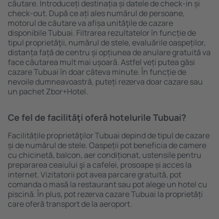
căutare. Introduceți destinația și datele de check-in și
check-out. După ce ați ales numărul de persoane,
motorul de căutare va afișa unităţile de cazare
disponibile Tubuai. Filtrarea rezultatelor în funcție de
tipul proprietăţii, numărul de stele, evaluările oaspeților,
distanța față de centru și opțiunea de anulare gratuită va
face căutarea mult mai ușoară. Astfel veți putea găsi
cazare Tubuai în doar câteva minute. În funcție de
nevoile dumneavoastră, puteți rezerva doar cazare sau
un pachet Zbor+Hotel.
Ce fel de facilităţi oferă hotelurile Tubuai?
Facilitățile proprietăţilor Tubuai depind de tipul de cazare
și de numărul de stele. Oaspeții pot beneficia de camere
cu chicinetă, balcon, aer condiționat, ustensile pentru
prepararea ceaiului şi a cafelei, prosoape și acces la
internet. Vizitatorii pot avea parcare gratuită, pot
comanda o masă la restaurant sau pot alege un hotel cu
piscină. În plus, pot rezerva cazare Tubuai la proprietăți
care oferă transport de la aeroport.