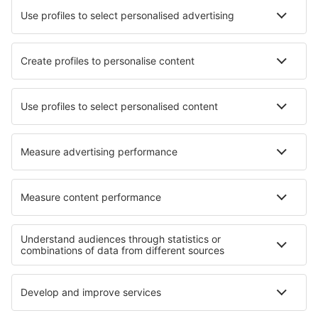
Cazare în Likalaneng
Cazare în Saint-Rambert D´Albon
Cazare în Oberkirch
Cazare în Sabiote
Cazare în Rancho Santa Margarita
Cazare în Cuevas del Campo
Cazare în Saint-Nicolas-des-Biefs
Cazare în Nikolayevsk-on-Amur
Cazare în Llessui
Cazare în Ferrières-Saint-Mary
Cele mai bune locuri de cazare - regiuni
Cazare în Moorea
Cazare in Bora Bora
Cazare in Tahiti
Cazare în Maui
Cazare in Murau-Murtal