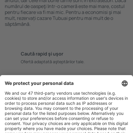
anului, dar cele mai bune tarife sunt în extrasezon. Dacă
numărul de oaspeţi ȋntr-o cameră este mai mare, costul
pentru fiecare va fi mai mic. Pentru a economisi şi mai
mult, rezervați cazare Tubuai pentru mai mult de o
săptămână.
Caută rapid şi uşor
Ofertă adaptată aşteptărilor tale.
Planifică ȋn siguranţă
Rezervare fără griji cu opțiune gratuită de anulare.
Economiseşte mai mult
Prețuri atractive și oferte speciale pentru utilizatorii
conectați.
Cazarea preferată