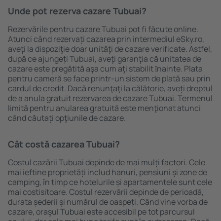
Unde pot rezerva cazare Tubuai?
Rezervările pentru cazare Tubuai pot fi făcute online.
Atunci când rezervați cazarea prin intermediul eSky.ro,
aveţi la dispoziţie doar unităţi de cazare verificate. Astfel,
după ce ajungeți Tubuai, aveţi garanţia că unitatea de
cazare este pregătită aşa cum aţi stabilit ȋnainte. Plata
pentru cameră se face printr-un sistem de plată sau prin
cardul de credit. Dacă renunţaţi la călătorie, aveți dreptul
de a anula gratuit rezervarea de cazare Tubuai. Termenul
limită pentru anularea gratuită este menţionat atunci
când căutați opţiunile de cazare.
Cât costă cazarea Tubuai?
Costul cazării Tubuai depinde de mai mulți factori. Cele
mai ieftine proprietăți includ hanuri, pensiuni și zone de
camping, în timp ce hotelurile și apartamentele sunt cele
mai costisitoare. Costul rezervării depinde de perioadă,
durata șederii și numărul de oaspeți. Când vine vorba de
cazare, oraşul Tubuai este accesibil pe tot parcursul