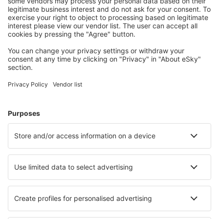
Alege din peste 1,3 mil. de opţiuni: hoteluri, cabane,
apartamente și altele.
Cele mai căutate cazări de către utilizatorii eSky
Cazare în Polinezia Franceză - Orașe populare
Cazare în Punaauia
Cazare în Faaa
Cazare în Moorea-Maiao
Cazare în Papeete
Cazare în Bora Bora
Cazare în Pirae
Cazare în Uturoa
Cazare în Rangiroa
Cazare în Ahe
Cazare în Faaite Atoll
Cele mai bune locuri de cazare - orașe