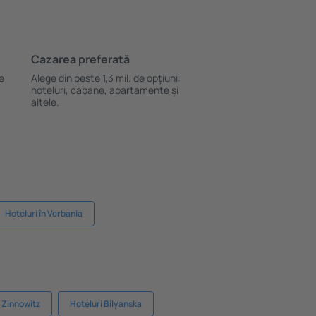
Cazarea preferată
le
Alege din peste 1,3 mil. de opţiuni:
hoteluri, cabane, apartamente și
altele.
Hoteluri în Verbania
n Zinnowitz
Hoteluri Bilyanska