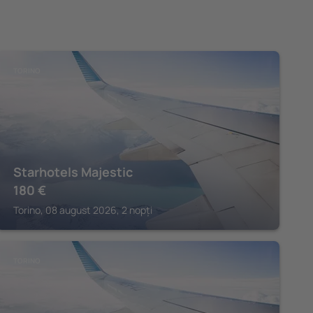
TORINO
Starhotels Majestic
180
€
Torino, 08 august 2026, 2 nopți
TORINO