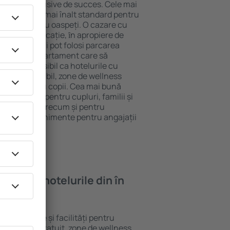
tel All-Inclusive de succes. Cele mai
rantează cel mai înalt standard pentru
acilități pentru oaspeți. O cazare cu
 mai bună locație, ȋn apropiere de
orino. Oaspeții pot folosi parcarea
eră sau un apartament care să
or. Este posibil ca hotelurile cu
 meniu variabil, zone de wellness
ivități pentru copii. Cea mai bună
re perfectă pentru cupluri, familii și
 de afaceri, precum și pentru
ganizeze evenimente pentru angajații
oi găsi ȋn hotelurile din în
te standarde și facilități pentru
sunt Wi-Fi gratuit, zone de wellness