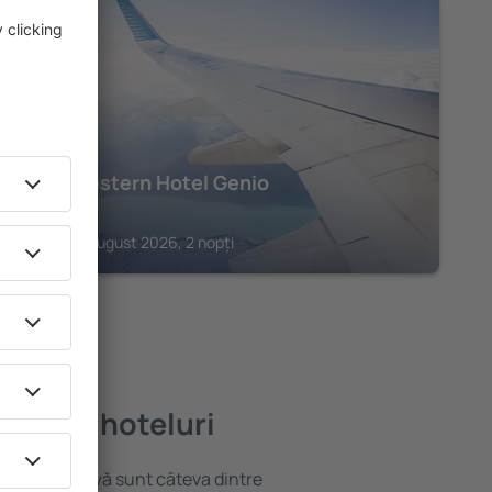
TORINO
Best Western Hotel Genio
178
€
Torino, 17 august 2026, 2 nopți
ai bune hoteluri
locație atractivă sunt câteva dintre