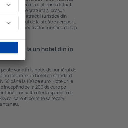
eră, centru comercial, zonă de luat
opii, parcare gratuită și broșuri
interesante atracții turistice din
d și transferul de la și către aeroport.
vizitarea obiectivelor turistice de top
e cazare la un hotel din în
o poate varia în funcție de numărul de
. O noapte într-un hotel de standard
v 50 până la 100 de euro. Hotelurile
ile ȋncepând de la 200 de euro pe
ieftină, consultă oferta specială de
y.ro, care ȋţi permite să rezervi
stantaneu.