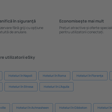
anifică ȋn siguranţă
Economiseşte mai mult
zervare fără griji cu opțiune
Prețuri atractive și oferte specia
atuită de anulare.
pentru utilizatorii conectați.
e utilizatorii eSky
Hoteluri în Napoli
Hoteluri în Roma
Hoteluri în Florenţa
Hoteluri în Stresa
Hoteluri în L'Aquila
ville
Hoteluri în Achnasheen
Hoteluri în Gibbston
Hoteluri î