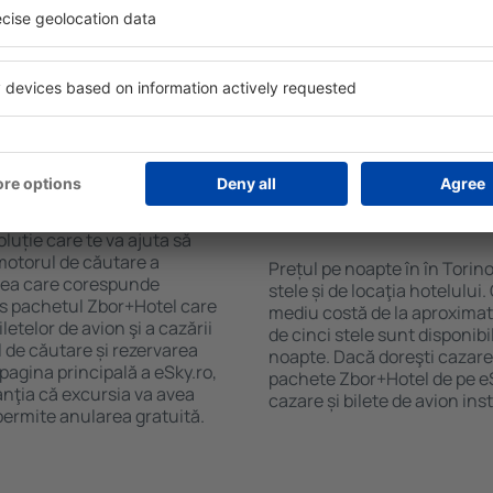
purile motorului de căutare
cu SPA, mini bar/seif în cam
ck-in și check-out, adăugați
masa, zonă de joacă pentru c
e şi gata! Rezultatele
informative despre cele mai 
ilă ȋn perioada selectată.
zonă. Unele proprietăți inclu
el ȋn centrul orașului,
Uneori, acestea încurajează 
lului.
în Torino.
n în Torino?
Cât costă o noapte d
Torino?
luție care te va ajuta să
motorul de căutare a
Prețul pe noapte în în Torin
zarea care corespunde
stele și de locaţia hotelului
es pachetul Zbor+Hotel care
mediu costă de la aproximati
telor de avion şi a cazării
de cinci stele sunt disponib
l de căutare și rezervarea
noapte. Dacă doreşti cazare 
 pagina principală a eSky.ro,
pachete Zbor+Hotel de pe eSk
anţia că excursia va avea
cazare și bilete de avion in
permite anularea gratuită.