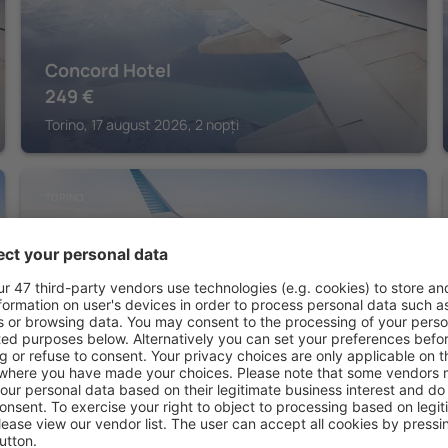
Concord Hotel
249
€
Torino, 17 august 2026, 2 nopți
TORINO
NH Torino Centro
221
€
Torino, 17 august 2026, 2 nopți