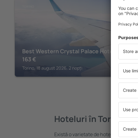
TORINO
Best Western Crystal Palace Hotel
163
€
Torino, 18 august 2026, 2 nopți
Hoteluri în Torino
Există o varietate de hoteluri disponibi