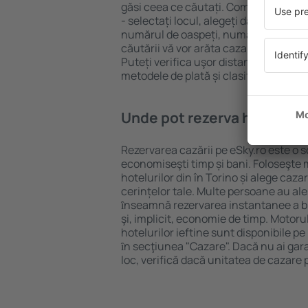
găsi ceea ce căutați. Completați câm
- selectați locul, alegeți data de che
numărul de oaspeți, numărul de camer
căutării vă vor arăta cazarea disponib
Puteți verifica uşor distanța de la hot
metodele de plată și clasificarea hote
Unde pot rezerva hoteluri ȋ
Rezervarea cazării pe eSky.ro este o so
economiseşti timp și bani. Foloseşte 
hotelurilor din în Torino și alege ca
cerințelor tale. Multe persoane au al
ȋnseamnă rezervarea instantanee a bile
şi, implicit, economie de timp. Motoru
hotelurilor ieftine sunt disponibile pe
ȋn secţiunea "Cazare". Dacă nu ai gar
loc, verifică dacă unitatea de cazare 