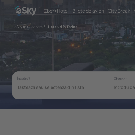
Zbor+Hotel
Bilete de avion
City Break
eSky.ro
/
cazare
/
Hoteluri în Torino