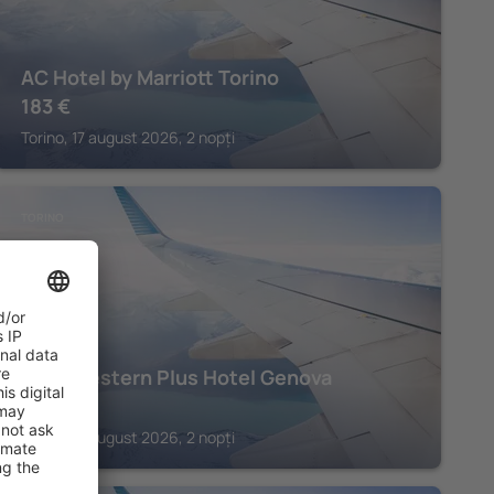
AC Hotel by Marriott Torino
183
€
Torino, 17 august 2026, 2 nopți
TORINO
Best Western Plus Hotel Genova
168
€
Torino, 17 august 2026, 2 nopți