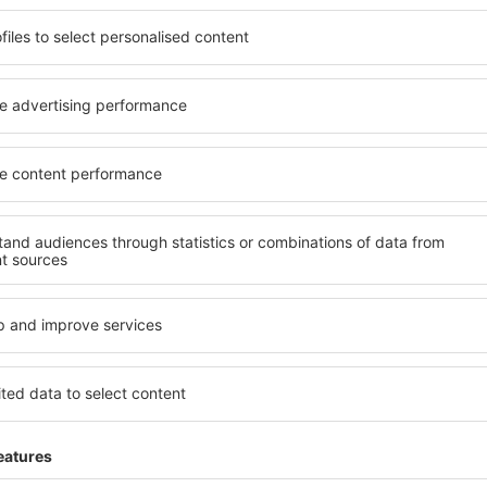
ită nevoilor sale. Preferați
elementele cheie ale unui ho
alte sau preferați hoteluri
bune hoteluri din Torino ga
rul nostru puteți rezerva
servicii și o gamă largă de f
get! Selectați destinația şi
standarde ridicate oferă cea
todele de plată și opțiunile
principalele distracţii din T
situate atât aproape de
gratuită și pot alege o cam
uțin mai departe de
corespundă perfect nevoilor l
pentru o vacanță lungă sau
standarde ȋnalte să ofere un
nd doriţi să vizitaţi şi alte
precum spa și fitness, și act
re vi se potriveşte și
cazare în Torino este o alege
o vacanţă sau călătorie de
persoane aflate în călătorie
companii care doresc să or
lor.
orino?
Ce fel de facilităţi v
Torino?
 în Torino este folosind
 mare de date cu locuri de
Hotelurile în Torino au diferi
uni este o garanție că veți
oaspeți. Cele mai frecvente 