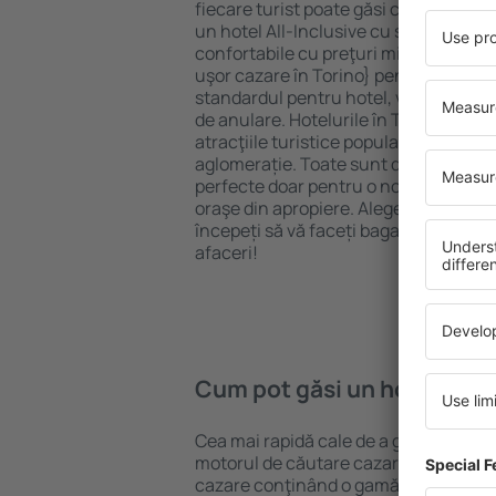
fiecare turist poate găsi cazare potriv
un hotel All-Inclusive cu standarde ȋn
confortabile cu preţuri mici? Cu ajuto
uşor cazare în Torino} pentru orice bu
standardul pentru hotel, verificați me
de anulare. Hotelurile în Torino sunt 
atracţiile turistice populare, cât și p
aglomerație. Toate sunt disponibile 
perfecte doar pentru o noapte atunci câ
oraşe din apropiere. Alegeți hotelul ca
începeți să vă faceți bagajele pentru 
afaceri!
Cum pot găsi un hotel în T
Cea mai rapidă cale de a găsi un hotel
motorul de căutare cazare eSky. Baza
cazare conţinând o gamă largă de opţi