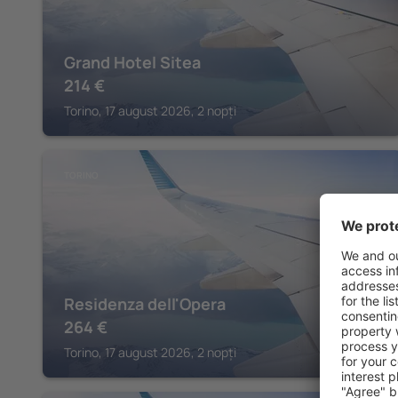
Grand Hotel Sitea
214
€
Torino, 17 august 2026, 2 nopți
TORINO
Residenza dell'Opera
264
€
Torino, 17 august 2026, 2 nopți