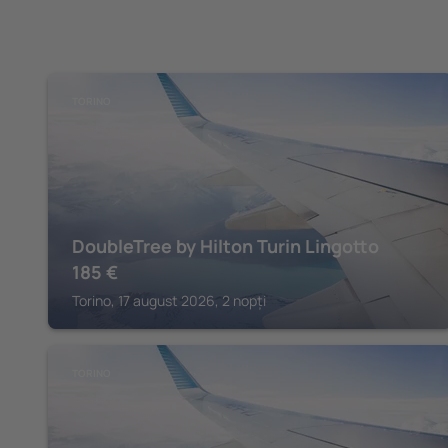
TORINO
DoubleTree by Hilton Turin Lingotto
185
€
Torino, 17 august 2026, 2 nopți
TORINO