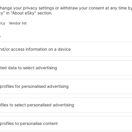
TORINO
NH Collection Torino Santo Stefano
209
€
Torino, 17 august 2026, 2 nopți
Vedeți mai multe hoteluri în Torino
Torino – cele m
le în Torino, astfel încât
O varietate de servicii și o 