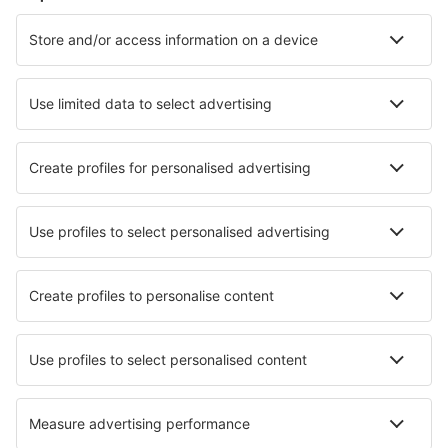
Cazare în Florenţa
Cazare în Napoli
Cazare în Roma
Cazare în Milano
Cazare în Palermo
Cazare în La Spezia
Cazare în Chioggia
Cazare în Cattolica
Cazare în Modica
Cazare în Lecco
Cele mai bune locuri de cazare - orașe
Cazare în Ilford
Cazare în Southbury
Cazare în Cillorigo De Liebana
Cazare în Cobham
Cazare în Gilău
Cazare în Liběšice
Cazare în Mulberry
Cazare în Consuegra de Murera
Cazare în Cserzegtomaj
Cazare în Jinotega