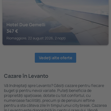
Hotel Due Gemelli
347
€
Riomaggiore, 22 august 2026, 2 nopți
Vedeţi alte oferte
Cazare în Levanto
Vă ȋndreptaţi spre Levanto? Găsiți cazare pentru fiecare
buget şi pentru nevoi variate. Puteți beneficia de
proprietăți spațioase, dotate cu tot confortul, cu
numeroase facilități, precum și de pensiuni ieftine
pentru a sta câteva zile în timpul unui city break. Cazarea
în Levanto este disponibilă în centrul orașului, lângă