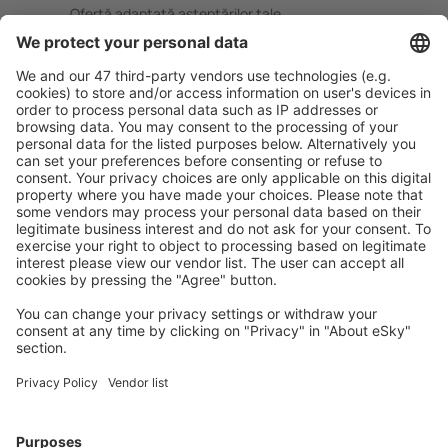
Ofertă adaptată aşteptărilor tale.
Planifică ȋn siguranţă
Rezervare fără griji cu opțiune gratuită de anulare.
Economiseşte mai mult
Prețuri atractive și oferte speciale pentru utilizatorii
conectați.
Cazarea preferată
Alege din peste 1,3 mil. de opţiuni: hoteluri, cabane,
apartamente și altele.
Cele mai căutate cazări de către utilizatorii eSky
Cazare în Italia - Orașe populare