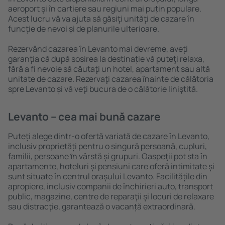
aeroport și în cartiere sau regiuni mai puțin populare.
Acest lucru vă va ajuta să găsiţi unităţi de cazare în
funcție de nevoi și de planurile ulterioare.
Rezervând cazarea în Levanto mai devreme, aveți
garanţia că după sosirea la destinație vă puteţi relaxa,
fără a fi nevoie să căutaţi un hotel, apartament sau altă
unitate de cazare. Rezervaţi cazarea înainte de călătoria
spre Levanto și vă veţi bucura de o călătorie liniştită.
Levanto – cea mai bună cazare
Puteți alege dintr-o ofertă variată de cazare în Levanto,
inclusiv proprietăți pentru o singură persoană, cupluri,
familii, persoane ȋn vârstă și grupuri. Oaspeţii pot sta în
apartamente, hoteluri și pensiuni care oferă intimitate și
sunt situate în centrul orașului Levanto. Facilitățile din
apropiere, inclusiv companii de închirieri auto, transport
public, magazine, centre de reparaţii și locuri de relaxare
sau distracţie, garantează o vacanță extraordinară.