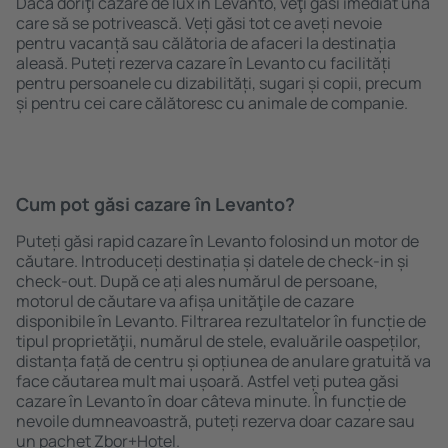
Dacă doriţi cazare de lux în Levanto, veţi găsi imediat una
care să se potrivească. Veți găsi tot ce aveți nevoie
pentru vacanță sau călătoria de afaceri la destinația
aleasă. Puteți rezerva cazare în Levanto cu facilități
pentru persoanele cu dizabilități, sugari și copii, precum
și pentru cei care călătoresc cu animale de companie.
Cum pot găsi cazare în Levanto?
Puteți găsi rapid cazare în Levanto folosind un motor de
căutare. Introduceți destinația și datele de check-in și
check-out. După ce ați ales numărul de persoane,
motorul de căutare va afișa unităţile de cazare
disponibile în Levanto. Filtrarea rezultatelor în funcție de
tipul proprietăţii, numărul de stele, evaluările oaspeților,
distanța față de centru și opțiunea de anulare gratuită va
face căutarea mult mai ușoară. Astfel veți putea găsi
cazare în Levanto în doar câteva minute. În funcție de
nevoile dumneavoastră, puteți rezerva doar cazare sau
un pachet Zbor+Hotel.