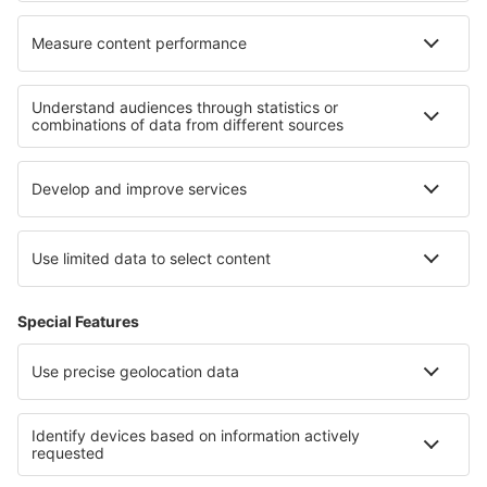
Cele mai bune locuri de cazare - regiuni
Cazare în Coasta Amalfi
Cazare in Italian Alps
Cazare in Apulia
Cazare in Val Rendena
Cazare in Friuli-Veneția Giulia
Cazare În Kazanlak județul
Cazare in Guvernoratul Beni Suef
Cazare in San Blas Islands
Cazare la Parcul Naţional Iguazú
Cazare in Guvernoratul Ismailia