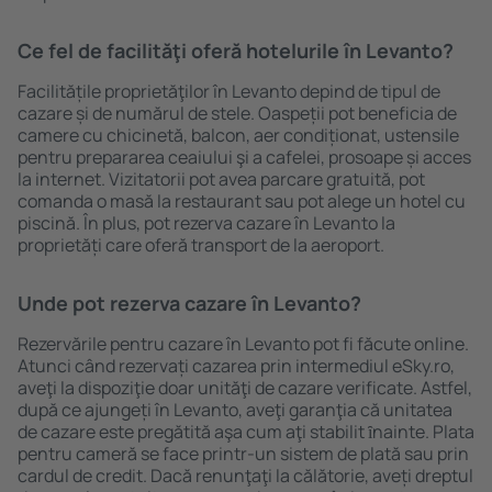
Ce fel de facilităţi oferă hotelurile în Levanto?
Facilitățile proprietăţilor în Levanto depind de tipul de
cazare și de numărul de stele. Oaspeții pot beneficia de
camere cu chicinetă, balcon, aer condiționat, ustensile
pentru prepararea ceaiului şi a cafelei, prosoape și acces
la internet. Vizitatorii pot avea parcare gratuită, pot
comanda o masă la restaurant sau pot alege un hotel cu
piscină. În plus, pot rezerva cazare în Levanto la
proprietăți care oferă transport de la aeroport.
Unde pot rezerva cazare în Levanto?
Rezervările pentru cazare în Levanto pot fi făcute online.
Atunci când rezervați cazarea prin intermediul eSky.ro,
aveţi la dispoziţie doar unităţi de cazare verificate. Astfel,
după ce ajungeți în Levanto, aveţi garanţia că unitatea
de cazare este pregătită aşa cum aţi stabilit ȋnainte. Plata
pentru cameră se face printr-un sistem de plată sau prin
cardul de credit. Dacă renunţaţi la călătorie, aveți dreptul