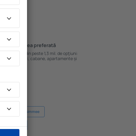
Cazarea preferată
le
Alege din peste 1,3 mil. de opţiuni:
hoteluri, cabane, apartamente și
altele.
Hoteluri în Kissimmee
 în Bradenton