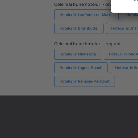
Cele mai bune hoteluri - orașe
Hoteluri în Les Ponts-de-Martel
Hotelur
Hoteluri în Brunsbuttel
Hoteluri în Dh
Cele mai bune hoteluri - regiuni
Hoteluri in Minnesota
Hoteluri in Palo 
Hoteluri in Laguna Beach
Hoteluri in 
Hoteluri in Renania-Palatinat