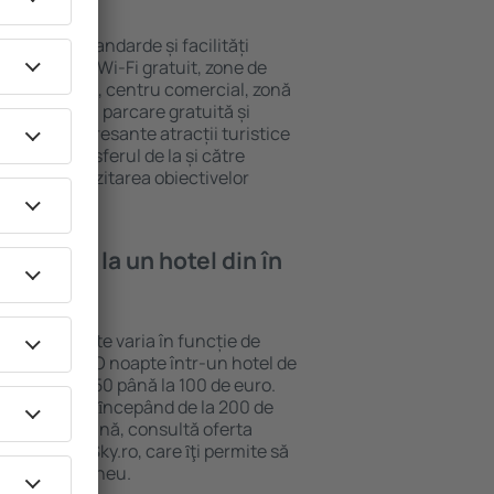
u diferite standarde și facilități
cvente sunt Wi-Fi gratuit, zone de
eif în cameră, centru comercial, zonă
pentru copii, parcare gratuită și
ele mai interesante atracții turistice
clud și transferul de la și către
curajează vizitarea obiectivelor
oint.
e cazare la un hotel din în
on Point poate varia în funcție de
ia hotelului. O noapte într-un hotel de
aproximativ 50 până la 100 de euro.
nt disponibile ȋncepând de la 200 de
 cazare ieftină, consultă oferta
el de pe eSky.ro, care ȋţi permite să
vion instantaneu.