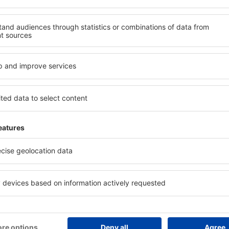
anifică ȋn siguranţă
Economiseşte mai mult
zervare fără griji cu opțiune
Prețuri atractive și oferte specia
atuită de anulare.
pentru utilizatorii conectați.
e utilizatorii eSky
Orașe populare
ama City Beach
Hoteluri în Sevierville
Hoteluri în Myrtle Beach
 Forge
Hoteluri în Las Vegas
Hoteluri Mexico Beach
Hoteluri