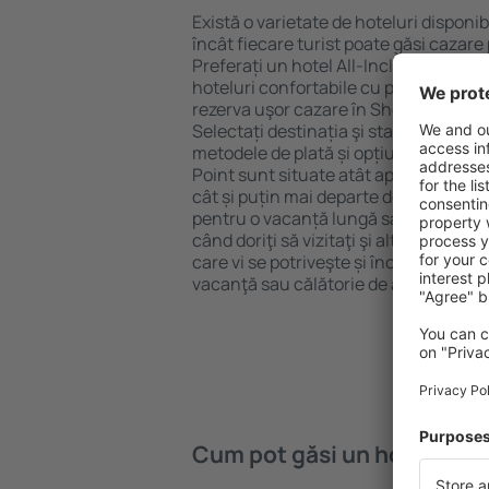
Există o varietate de hoteluri disponib
încât fiecare turist poate găsi cazare 
Preferați un hotel All-Inclusive cu st
hoteluri confortabile cu preţuri mici?
rezerva uşor cazare în Sheldon Point}
Selectați destinația şi standardul pent
metodele de plată și opțiunile de anul
Point sunt situate atât aproape de atr
cât și puțin mai departe de aglomeraț
pentru o vacanță lungă sau perfecte 
când doriţi să vizitaţi şi alte oraşe di
care vi se potriveşte și începeți să vă
vacanţă sau călătorie de afaceri!
Cum pot găsi un hotel în S