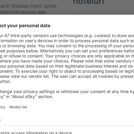
hoteluri
ile în Sheldon Point, astfel
potrivită nevoilor sale.
O varietate de servicii și o 
andarde ȋnalte sau preferați
elementele cheie ale unui ho
 Cu ajutorul nostru puteți
bune hoteluri din Sheldon P
 pentru orice buget!
standard pentru servicii și o
ru hotel, verificați
oaspeți. O cazare cu standa
are. Hotelurile în Sheldon
locație, ȋn apropiere de prin
acţiile turistice populare,
Oaspeții pot folosi parcarea
ie. Toate sunt disponibile
apartament care să corespund
doar pentru o noapte atunci
ca hotelurile cu standarde ȋ
n apropiere. Alegeți hotelul
de wellness precum spa și fit
 faceți bagajele pentru o
mai bună cazare în Sheldon 
cupluri, familii și persoane 
și pentru companii care do
angajații lor.
heldon Point?
Ce fel de facilităţi v
Sheldon Point?