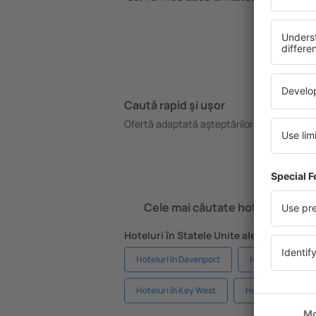
Caută rapid şi uşor
Pl
Ofertă adaptată aşteptărilor tale.
Re
gr
Cele mai căutate hoteluri de cătr
Hoteluri în Statele Unite ale Americii - 
Hoteluri în Davenport
Hoteluri în Pan
Hoteluri în Key West
Hoteluri în Pigeon