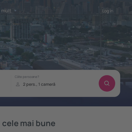
 mult
Log in
i!
 cele mai bune