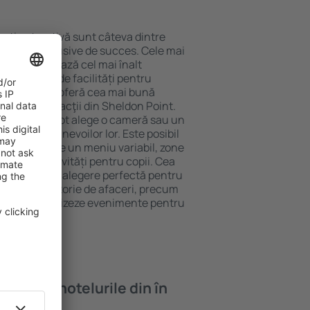
locație atractivă sunt câteva dintre
tel All-Inclusive de succes. Cele mai
oint garantează cel mai înalt
 gamă largă de facilități pentru
rde ridicate oferă cea mai bună
cipalele distracţii din Sheldon Point.
 gratuită și pot alege o cameră sau un
ă perfect nevoilor lor. Este posibil
nalte să ofere un meniu variabil, zone
ness, și activități pentru copii. Cea
Point este o alegere perfectă pentru
aflate în călătorie de afaceri, precum
resc să organizeze evenimente pentru
oi găsi ȋn hotelurile din în