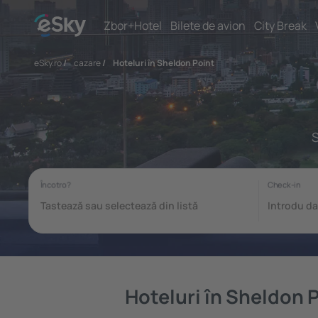
Zbor+Hotel
Bilete de avion
City Break
eSky.ro
/
cazare
/
Hoteluri în Sheldon Point
S
Hoteluri în Sheldon 