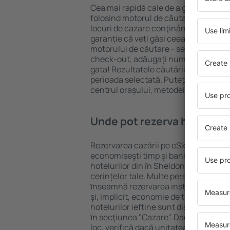
Cea mai rapidă cale de a găsi un hote
folosind motorul de căutare cazare e
locuri de cazare conţinând o gamă lar
garanție că veți găsi ceea ce căutați
motorului de căutare - selectați locul
check-out, adăugați numărul de oasp
gata! Rezultatele căutării vă vor arăt
perioada selectată. Puteți verifica uşo
centrul orașului, metodele de plată și 
Unde pot rezerva hoteluri ȋ
Rezervarea cazării pe eSky.ro este o so
economiseşti timp și bani. Foloseşte 
hotelurilor din în Sheldon Point și a
cerințelor tale. Multe persoane au al
ȋnseamnă rezervarea instantanee a bile
şi, implicit, economie de timp. Motoru
hotelurilor ieftine sunt disponibile pe
ȋn secţiunea "Cazare". Dacă nu ai gar
loc, verifică dacă unitatea de cazare 