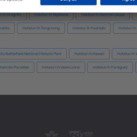
i în Drognitz
Hoteluri în Tepelene
Hoteluri în Somme-Leuze
amásta
Hoteluri în Tengchong
Hoteluri în Pedredo
Hoteluri în
Alto Battlefield National Historic Park
Hoteluri in Hawaii
Hoteluri în
Bohemian Paradise
Hoteluri în Valea Loirei
Hoteluri în Paraguay