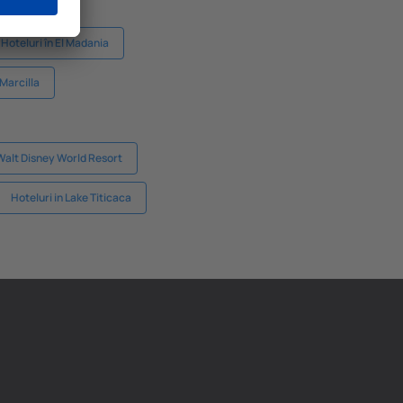
Hoteluri în El Madania
 Marcilla
 Walt Disney World Resort
Hoteluri in Lake Titicaca