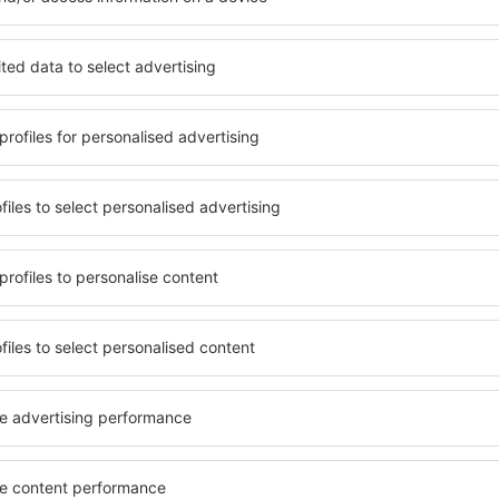
l în Sheldon Point este
Sky. Baza mare de date cu
Hotelurile în Sheldon Point a
gă de opţiuni este o
pentru oaspeți. Cele mai fre
. Completați câmpurile
wellness cu SPA, mini bar/s
, alegeți data de check-in și
de luat masa, zonă de joacă 
eți, numărul de camere şi
broșuri informative despre c
a cazarea disponibilă ȋn
din zonă. Unele proprietăți in
r distanța de la hotel ȋn
aeroport. Uneori, acestea în
clasificarea hotelului.
turistice de top în Sheldon P
n în Sheldon Point?
Cât costă o noapte d
Sheldon Point?
luție care te va ajuta să
motorul de căutare a
Prețul pe noapte în în Sheld
lege cazarea care corespunde
numărul de stele și de locaţ
es pachetul Zbor+Hotel care
standard mediu costă de la 
telor de avion şi a cazării
Hotelurile de cinci stele su
l de căutare și rezervarea
euro pe noapte. Dacă doreşti
 pagina principală a eSky.ro,
specială de pachete Zbor+Hot
anţia că excursia va avea
rezervi cazare și bilete de a
permite anularea gratuită.