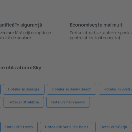
anifică ȋn siguranţă
Economiseşte mai mult
zervare fără griji cu opțiune
Prețuri atractive și oferte specia
atuită de anulare.
pentru utilizatorii conectați.
e utilizatorii eSky
Hoteluri în Bourgas
Hoteluri în Sunny Beach
Hoteluri în Sveti 
Hoteluri Straldzha
Hoteluri în Dryanovo
Hoteluri în Łącko
Hoteluri în Neris-les-Bains
Hoteluri în Berja