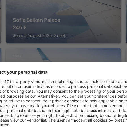
Sofia Balkan Palace
246
€
Sofia, 31 august 2026, 2 nopți
SOFIA
Ramada by Wyndham Sofia City Center
100
€
Sofia, 16 august 2026, 2 nopți