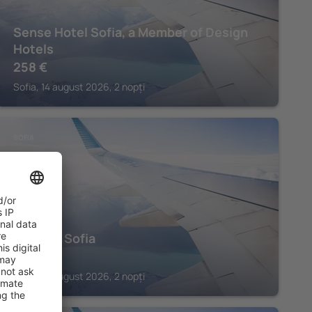
Sense Hotel Sofia, a Member of Design
Hotels
258
€
Sofia, 14 august 2026, 2 nopți
SOFIA
Novotel Sofia
172
€
Sofia, 21 august 2026, 2 nopți