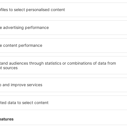
ită nevoilor sale. Preferați
elementele cheie ale unui ho
alte sau preferați hoteluri
bune hoteluri din Sofia gara
rul nostru puteți rezerva
servicii și o gamă largă de f
et! Selectați destinația şi
standarde ridicate oferă cea
todele de plată și opțiunile
principalele distracţii din So
ituate atât aproape de
gratuită și pot alege o cam
uțin mai departe de
corespundă perfect nevoilor l
pentru o vacanță lungă sau
standarde ȋnalte să ofere un
nd doriţi să vizitaţi şi alte
precum spa și fitness, și act
re vi se potriveşte și
cazare în Sofia este o aleger
o vacanţă sau călătorie de
persoane aflate în călătorie
companii care doresc să or
lor.
fia?
Ce fel de facilităţi v
Sofia?
 în Sofia este folosind
 mare de date cu locuri de
Hotelurile în Sofia au diferit
uni este o garanție că veți
oaspeți. Cele mai frecvente 