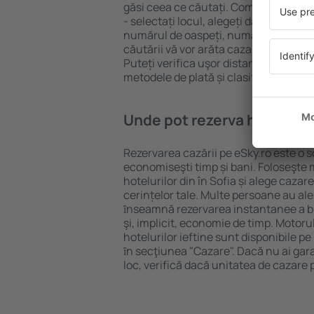
găsi ceea ce căutați. Completați câm
- selectați locul, alegeți data de che
numărul de oaspeți, numărul de camer
căutării vă vor arăta cazarea disponib
Puteți verifica uşor distanța de la hot
metodele de plată și clasificarea hote
Unde pot rezerva hoteluri ȋ
Rezervarea cazării pe eSky.ro este o so
economiseşti timp și bani. Foloseşte 
hotelurilor din în Sofia și alege caza
cerințelor tale. Multe persoane au al
ȋnseamnă rezervarea instantanee a bile
şi, implicit, economie de timp. Motoru
hotelurilor ieftine sunt disponibile pe
ȋn secţiunea "Cazare". Dacă nu ai gar
loc, verifică dacă unitatea de cazare 