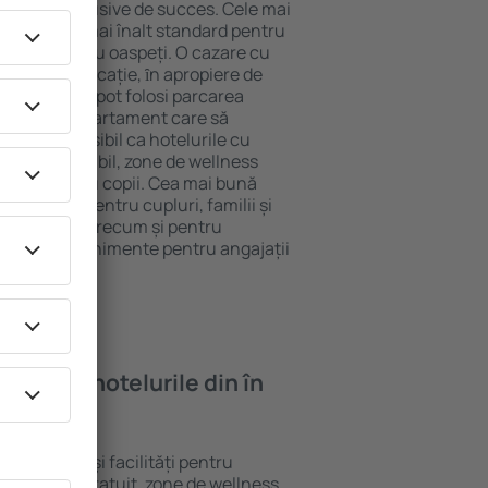
tel All-Inclusive de succes. Cele mai
ntează cel mai înalt standard pentru
acilități pentru oaspeți. O cazare cu
 mai bună locație, ȋn apropiere de
fia. Oaspeții pot folosi parcarea
eră sau un apartament care să
or. Este posibil ca hotelurile cu
 meniu variabil, zone de wellness
ivități pentru copii. Cea mai bună
e perfectă pentru cupluri, familii și
 de afaceri, precum și pentru
ganizeze evenimente pentru angajații
oi găsi ȋn hotelurile din în
e standarde și facilități pentru
sunt Wi-Fi gratuit, zone de wellness