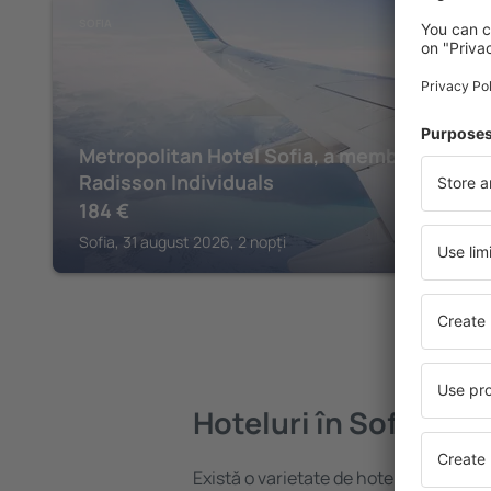
SOFIA
Metropolitan Hotel Sofia, a member of
Radisson Individuals
184
€
Sofia, 31 august 2026, 2 nopți
Hoteluri în Sofia
Există o varietate de hoteluri disponibi