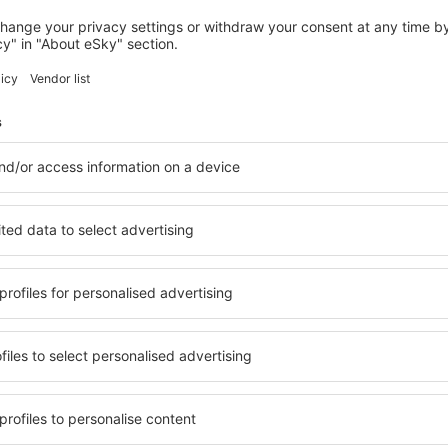
SOFIA
Central Hotel Sofia
181
€
Sofia, 31 august 2026, 2 nopți
Vedeți mai multe hoteluri în Sofia
Sofia – cele ma
le în Sofia, astfel încât
O varietate de servicii și o 