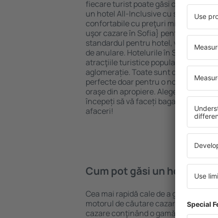
fiecare turist poate găsi cazare potriv
un hotel All-Inclusive cu standarde ȋn
confortabile cu preţuri mici? Cu ajuto
uşor cazare în Sofia} pentru orice bug
standardul pentru hotel, verificați me
de anulare. Hotelurile în Sofia sunt s
atracţiile turistice populare, cât și p
aglomerație. Toate sunt disponibile 
perfecte doar pentru o noapte atunci câ
oraşe din apropiere. Alegeți hotelul ca
începeți să vă faceți bagajele pentru 
afaceri!
Cum pot găsi un hotel în So
Cea mai rapidă cale de a găsi un hotel
motorul de căutare cazare eSky. Baza
cazare conţinând o gamă largă de opţi