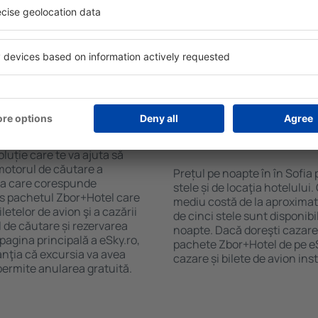
purile motorului de căutare
cu SPA, mini bar/seif în cam
ck-in și check-out, adăugați
masa, zonă de joacă pentru c
e şi gata! Rezultatele
informative despre cele mai 
ilă ȋn perioada selectată.
zonă. Unele proprietăți inclu
el ȋn centrul orașului,
Uneori, acestea încurajează 
lului.
în Sofia.
n în Sofia?
Cât costă o noapte d
Sofia?
luție care te va ajuta să
motorul de căutare a
Prețul pe noapte în în Sofia
rea care corespunde
stele și de locaţia hotelului
es pachetul Zbor+Hotel care
mediu costă de la aproximati
telor de avion şi a cazării
de cinci stele sunt disponib
l de căutare și rezervarea
noapte. Dacă doreşti cazare 
 pagina principală a eSky.ro,
pachete Zbor+Hotel de pe eSk
anţia că excursia va avea
cazare și bilete de avion in
permite anularea gratuită.