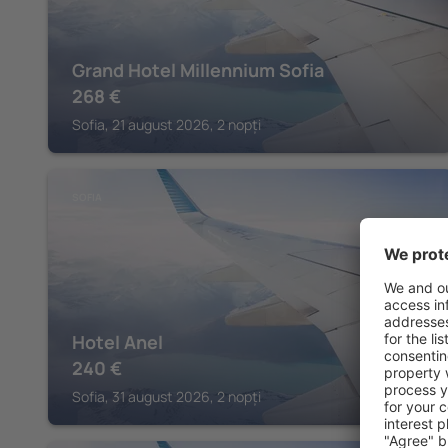
Grand Hotel Millennium Sofia
268
€
Sofia, 21 august 2026, 2 nopți
SOFIA
Hotel Anel
240
€
Sofia, 31 august 2026, 2 nopți