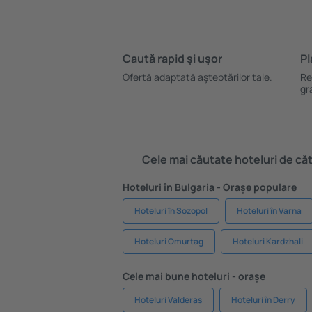
Caută rapid şi uşor
Pl
Ofertă adaptată aşteptărilor tale.
Re
gr
Cele mai căutate hoteluri de cătr
Hoteluri în Bulgaria - Orașe populare
Hoteluri în Sozopol
Hoteluri în Varna
Hoteluri Omurtag
Hoteluri Kardzhali
Cele mai bune hoteluri - orașe
Hoteluri Valderas
Hoteluri în Derry