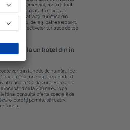
eră, centru comercial, zonă de luat
opii, parcare gratuită și broșuri
interesante atracții turistice din
d și transferul de la și către aeroport.
vizitarea obiectivelor turistice de top
e cazare la un hotel din în
 poate varia în funcție de numărul de
. O noapte într-un hotel de standard
v 50 până la 100 de euro. Hotelurile
ile ȋncepând de la 200 de euro pe
ieftină, consultă oferta specială de
y.ro, care ȋţi permite să rezervi
stantaneu.