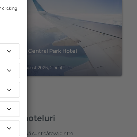
SOFIA
Rosslyn Central Park Hotel
124
€
Sofia, 21 august 2026, 2 nopți
i bune hoteluri
locație atractivă sunt câteva dintre