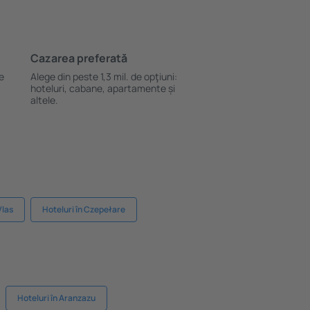
Cazarea preferată
le
Alege din peste 1,3 mil. de opţiuni:
hoteluri, cabane, apartamente și
altele.
Vlas
Hoteluri în Czepełare
Hoteluri în Aranzazu