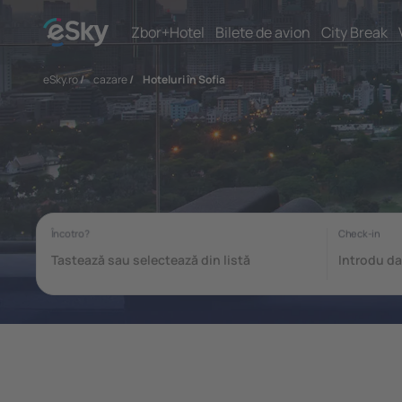
Zbor+Hotel
Bilete de avion
City Break
eSky.ro
/
cazare
/
Hoteluri în Sofia