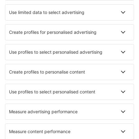
Hoteluri în Shenzhen
Hoteluri în Chengdu
Hoteluri în Beijing
Hoteluri în Guangzhou
Hoteluri în Shanghai
Hoteluri Ziyang
Hoteluri în Dongying
Hoteluri în Linfen
Hoteluri în Zhuzhou
Hoteluri în Liyang
Cele mai bune hoteluri - orașe
Hoteluri în Jouey
Hoteluri în Westerholt
Hoteluri în Veliko Turnovo
Hoteluri în Smoszewo
Hoteluri în Bianzone
Hoteluri în Krimml
Hoteluri în Keerbergen
Hoteluri în Valdelateja