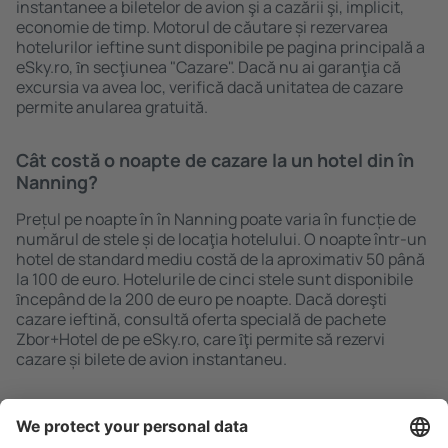
instantanee a biletelor de avion şi a cazării şi, implicit,
economie de timp. Motorul de căutare și rezervarea
hotelurilor ieftine sunt disponibile pe pagina principală a
eSky.ro, ȋn secţiunea "Cazare". Dacă nu ai garanţia că
excursia va avea loc, verifică dacă unitatea de cazare
permite anularea gratuită.
Cât costă o noapte de cazare la un hotel din în
Nanning?
Prețul pe noapte în în Nanning poate varia în funcție de
numărul de stele și de locaţia hotelului. O noapte într-un
hotel de standard mediu costă de la aproximativ 50 până
la 100 de euro. Hotelurile de cinci stele sunt disponibile
ȋncepând de la 200 de euro pe noapte. Dacă doreşti
cazare ieftină, consultă oferta specială de pachete
Zbor+Hotel de pe eSky.ro, care ȋţi permite să rezervi
cazare și bilete de avion instantaneu.