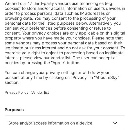
Caută rapid şi uşor
Ofertă adaptată aşteptărilor tale.
Planifică ȋn siguranţă
Rezervare fără griji cu opțiune gratuită de anulare.
Economiseşte mai mult
Prețuri atractive și oferte speciale pentru utilizatorii
conectați.
Cazarea preferată
Alege din peste 1,3 mil. de opţiuni: hoteluri, cabane,
apartamente și altele.
Cele mai căutate hoteluri de către utilizatorii eSky
Hoteluri în China - Orașe populare