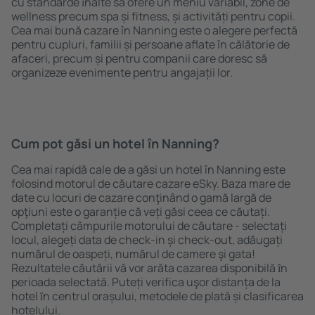
cu standarde ȋnalte să ofere un meniu variabil, zone de
wellness precum spa și fitness, și activități pentru copii.
Cea mai bună cazare în Nanning este o alegere perfectă
pentru cupluri, familii și persoane aflate în călătorie de
afaceri, precum și pentru companii care doresc să
organizeze evenimente pentru angajații lor.
Cum pot găsi un hotel în Nanning?
Cea mai rapidă cale de a găsi un hotel în Nanning este
folosind motorul de căutare cazare eSky. Baza mare de
date cu locuri de cazare conţinând o gamă largă de
opţiuni este o garanție că veți găsi ceea ce căutați.
Completați câmpurile motorului de căutare - selectați
locul, alegeți data de check-in și check-out, adăugați
numărul de oaspeți, numărul de camere şi gata!
Rezultatele căutării vă vor arăta cazarea disponibilă ȋn
perioada selectată. Puteți verifica uşor distanța de la
hotel ȋn centrul orașului, metodele de plată și clasificarea
hotelului.