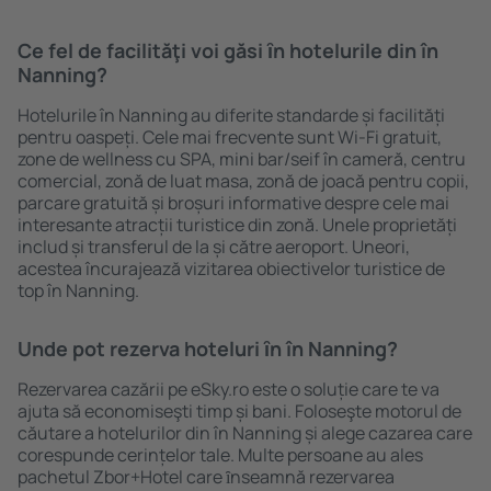
Ce fel de facilităţi voi găsi ȋn hotelurile din în
Nanning?
Hotelurile în Nanning au diferite standarde și facilități
pentru oaspeți. Cele mai frecvente sunt Wi-Fi gratuit,
zone de wellness cu SPA, mini bar/seif în cameră, centru
comercial, zonă de luat masa, zonă de joacă pentru copii,
parcare gratuită și broșuri informative despre cele mai
interesante atracții turistice din zonă. Unele proprietăți
includ și transferul de la și către aeroport. Uneori,
acestea încurajează vizitarea obiectivelor turistice de
top în Nanning.
Unde pot rezerva hoteluri ȋn în Nanning?
Rezervarea cazării pe eSky.ro este o soluție care te va
ajuta să economiseşti timp și bani. Foloseşte motorul de
căutare a hotelurilor din în Nanning și alege cazarea care
corespunde cerințelor tale. Multe persoane au ales
pachetul Zbor+Hotel care ȋnseamnă rezervarea