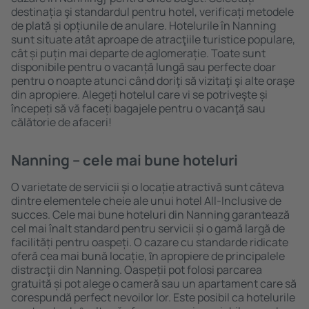
destinația şi standardul pentru hotel, verificați metodele
de plată și opțiunile de anulare. Hotelurile în Nanning
sunt situate atât aproape de atracţiile turistice populare,
cât și puțin mai departe de aglomerație. Toate sunt
disponibile pentru o vacanță lungă sau perfecte doar
pentru o noapte atunci când doriţi să vizitaţi şi alte oraşe
din apropiere. Alegeți hotelul care vi se potriveşte și
începeți să vă faceți bagajele pentru o vacanţă sau
călătorie de afaceri!
Nanning – cele mai bune hoteluri
O varietate de servicii și o locație atractivă sunt câteva
dintre elementele cheie ale unui hotel All-Inclusive de
succes. Cele mai bune hoteluri din Nanning garantează
cel mai înalt standard pentru servicii și o gamă largă de
facilități pentru oaspeți. O cazare cu standarde ridicate
oferă cea mai bună locație, ȋn apropiere de principalele
distracţii din Nanning. Oaspeții pot folosi parcarea
gratuită și pot alege o cameră sau un apartament care să
corespundă perfect nevoilor lor. Este posibil ca hotelurile