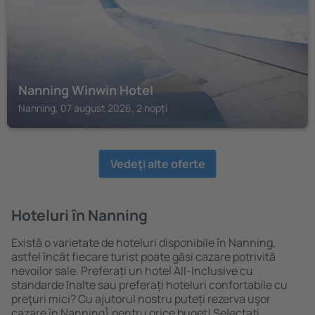
Nanning Winwin Hotel
Nanning, 07 august 2026, 2 nopți
Vedeţi alte oferte
Hoteluri în Nanning
Există o varietate de hoteluri disponibile în Nanning,
astfel încât fiecare turist poate găsi cazare potrivită
nevoilor sale. Preferați un hotel All-Inclusive cu
standarde ȋnalte sau preferați hoteluri confortabile cu
preţuri mici? Cu ajutorul nostru puteți rezerva uşor
cazare în Nanning} pentru orice buget! Selectați