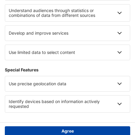
Hoteluri în Ribes De Freser
Hoteluri în Oeversee
Cele mai bune hoteluri - regiuni
Hoteluri in Datça Peninsula
Hoteluri în Polonia
Hoteluri în Varadero
Hoteluri in Umbria
Hoteluri in Parcul Național Hot Springs