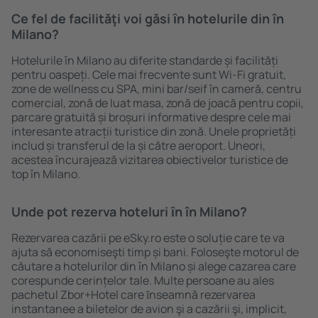
Ce fel de facilităţi voi găsi ȋn hotelurile din în
Milano?
Hotelurile în Milano au diferite standarde și facilități
pentru oaspeți. Cele mai frecvente sunt Wi-Fi gratuit,
zone de wellness cu SPA, mini bar/seif în cameră, centru
comercial, zonă de luat masa, zonă de joacă pentru copii,
parcare gratuită și broșuri informative despre cele mai
interesante atracții turistice din zonă. Unele proprietăți
includ și transferul de la și către aeroport. Uneori,
acestea încurajează vizitarea obiectivelor turistice de
top în Milano.
Unde pot rezerva hoteluri ȋn în Milano?
Rezervarea cazării pe eSky.ro este o soluție care te va
ajuta să economiseşti timp și bani. Foloseşte motorul de
căutare a hotelurilor din în Milano și alege cazarea care
corespunde cerințelor tale. Multe persoane au ales
pachetul Zbor+Hotel care ȋnseamnă rezervarea
instantanee a biletelor de avion şi a cazării şi, implicit,