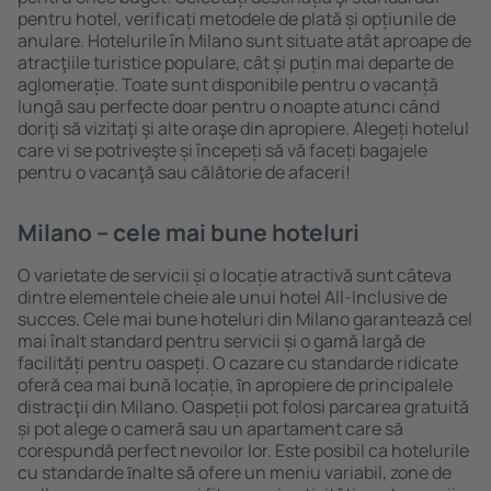
pentru hotel, verificați metodele de plată și opțiunile de
anulare. Hotelurile în Milano sunt situate atât aproape de
atracţiile turistice populare, cât și puțin mai departe de
aglomerație. Toate sunt disponibile pentru o vacanță
lungă sau perfecte doar pentru o noapte atunci când
doriţi să vizitaţi şi alte oraşe din apropiere. Alegeți hotelul
care vi se potriveşte și începeți să vă faceți bagajele
pentru o vacanţă sau călătorie de afaceri!
Milano – cele mai bune hoteluri
O varietate de servicii și o locație atractivă sunt câteva
dintre elementele cheie ale unui hotel All-Inclusive de
succes. Cele mai bune hoteluri din Milano garantează cel
mai înalt standard pentru servicii și o gamă largă de
facilități pentru oaspeți. O cazare cu standarde ridicate
oferă cea mai bună locație, ȋn apropiere de principalele
distracţii din Milano. Oaspeții pot folosi parcarea gratuită
și pot alege o cameră sau un apartament care să
corespundă perfect nevoilor lor. Este posibil ca hotelurile
cu standarde ȋnalte să ofere un meniu variabil, zone de