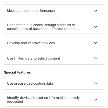
Cele mai bune hoteluri - regiuni
Hoteluri în Riviera Veneţiană
Hoteluri in Calabria
Hoteluri in Dolomites
Hoteluri in Umbria
Hoteluri in Apulia
Hoteluri in Corfu
Hoteluri in Quintana Roo
Hoteluri în Slovacia
Hoteluri in Deșertul Atacama
Hoteluri in Al Fayyum