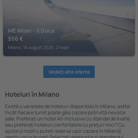
ME Milan - Il Duca
556
€
Milano, 16 august 2026, 2 nopți
Vedeţi alte oferte
Hoteluri în Milano
Există o varietate de hoteluri disponibile în Milano, astfel
încât fiecare turist poate găsi cazare potrivită nevoilor
sale. Preferați un hotel All-Inclusive cu standarde ȋnalte
sau preferați hoteluri confortabile cu preţuri mici? Cu
ajutorul nostru puteți rezerva uşor cazare în Milano}
pentru orice buget! Selectați destinația şi standardul