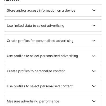
Hoteluri în Florenţa
Hoteluri în Palermo
Hoteluri în Roma
Hoteluri în Napoli
Hoteluri în Veneţia
Hoteluri în San Gimignano
Hoteluri în Follonica
Hoteluri în Terracina
Hoteluri în Trinita' D'Agutu
Hoteluri în Acireale
Cele mai bune hoteluri - orașe
Hoteluri în Bardo
Hoteluri în Shunan
Hoteluri în Powmill
Hoteluri în Virrat
Hoteluri în King Khalid Military City
Hoteluri în Östen
Hoteluri în Sankt Georgen Im Attergau
Hoteluri în Bertem
Hoteluri în Kalývia
Hoteluri în Elmwood Park