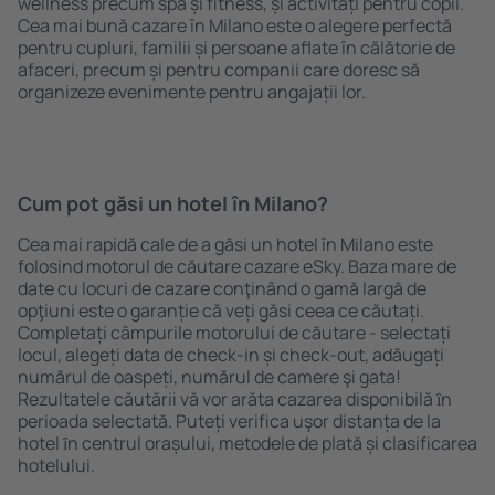
wellness precum spa și fitness, și activități pentru copii.
Cea mai bună cazare în Milano este o alegere perfectă
pentru cupluri, familii și persoane aflate în călătorie de
afaceri, precum și pentru companii care doresc să
organizeze evenimente pentru angajații lor.
Cum pot găsi un hotel în Milano?
Cea mai rapidă cale de a găsi un hotel în Milano este
folosind motorul de căutare cazare eSky. Baza mare de
date cu locuri de cazare conţinând o gamă largă de
opţiuni este o garanție că veți găsi ceea ce căutați.
Completați câmpurile motorului de căutare - selectați
locul, alegeți data de check-in și check-out, adăugați
numărul de oaspeți, numărul de camere şi gata!
Rezultatele căutării vă vor arăta cazarea disponibilă ȋn
perioada selectată. Puteți verifica uşor distanța de la
hotel ȋn centrul orașului, metodele de plată și clasificarea
hotelului.