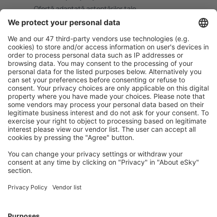
Ofertă adaptată aşteptărilor tale.
Planifică ȋn siguranţă
Rezervare fără griji cu opțiune gratuită de anulare.
Economiseşte mai mult
Prețuri atractive și oferte speciale pentru utilizatorii
conectați.
Cazarea preferată
Alege din peste 1,3 mil. de opţiuni: hoteluri, cabane,
apartamente și altele.
Cele mai căutate hoteluri de către utilizatorii eSky
Hoteluri în Italia - Orașe populare