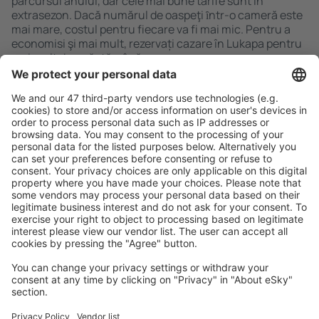
parcursul anului, dar cele mai bune tarife sunt în
extrasezon. Dacă numărul de oaspeţi ȋntr-o cameră este
mai mare, costul pentru fiecare va fi mai mic. Pentru a
economisi şi mai mult, rezervați cazare în Lukapa pentru
mai mult de o săptămână.
Caută rapid şi uşor
Ofertă adaptată aşteptărilor tale.
Planifică ȋn siguranţă
Rezervare fără griji cu opțiune gratuită de anulare.
Economiseşte mai mult
Prețuri atractive și oferte speciale pentru utilizatorii
conectați.
Cazarea preferată