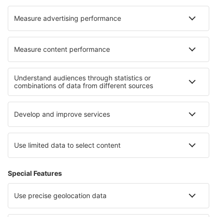
Cazare în Saint-Simeon-de-Bressieux
Cazare în Baule
Cazare în Sta Maria Val Müstair
Cazare Ban Amphoe
Cazare în Belforte Monferrato
Cazare Colmars
Cazare în Vangen
Cazare în Vila Real de Santo Antonio
Cazare în Áno Khóra
Cazare în Doues
Cele mai bune locuri de cazare - regiuni
Cazare in Valea Ötz
Cazare în Belize
Cazare în Bali
Cazare in Parcul Național Lassen Volcanic
Cazare in Corfu