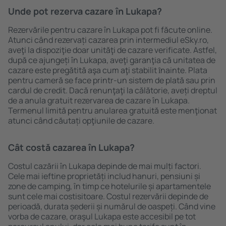
Unde pot rezerva cazare în Lukapa?
Rezervările pentru cazare în Lukapa pot fi făcute online.
Atunci când rezervați cazarea prin intermediul eSky.ro,
aveţi la dispoziţie doar unităţi de cazare verificate. Astfel,
după ce ajungeți în Lukapa, aveţi garanţia că unitatea de
cazare este pregătită aşa cum aţi stabilit ȋnainte. Plata
pentru cameră se face printr-un sistem de plată sau prin
cardul de credit. Dacă renunţaţi la călătorie, aveți dreptul
de a anula gratuit rezervarea de cazare în Lukapa.
Termenul limită pentru anularea gratuită este menţionat
atunci când căutați opţiunile de cazare.
Cât costă cazarea în Lukapa?
Costul cazării în Lukapa depinde de mai mulți factori.
Cele mai ieftine proprietăți includ hanuri, pensiuni și
zone de camping, în timp ce hotelurile și apartamentele
sunt cele mai costisitoare. Costul rezervării depinde de
perioadă, durata șederii și numărul de oaspeți. Când vine
vorba de cazare, oraşul Lukapa este accesibil pe tot