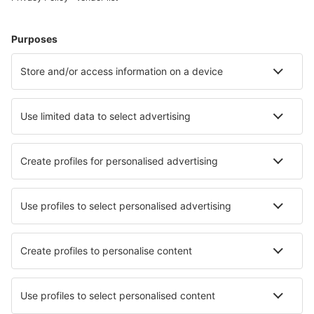
Alege din peste 1,3 mil. de opţiuni: hoteluri, cabane,
apartamente și altele.
Cele mai căutate cazări de către utilizatorii eSky
Cazare în Angola - Orașe populare
Cazare în Catumbela
Cazare în Lubango
Cazare în Huambo
Cazare în Benguela
Cazare în Luanda
Cazare în Nzagi
Cazare în Ambriz
Cazare în Cuito Cuanavale
Cazare în Malanje
Cazare în Cabinda
Cele mai bune locuri de cazare - orașe