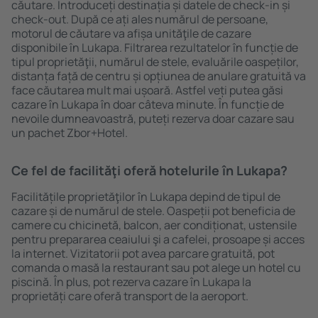
căutare. Introduceți destinația și datele de check-in și
check-out. După ce ați ales numărul de persoane,
motorul de căutare va afișa unităţile de cazare
disponibile în Lukapa. Filtrarea rezultatelor în funcție de
tipul proprietăţii, numărul de stele, evaluările oaspeților,
distanța față de centru și opțiunea de anulare gratuită va
face căutarea mult mai ușoară. Astfel veți putea găsi
cazare în Lukapa în doar câteva minute. În funcție de
nevoile dumneavoastră, puteți rezerva doar cazare sau
un pachet Zbor+Hotel.
Ce fel de facilităţi oferă hotelurile în Lukapa?
Facilitățile proprietăţilor în Lukapa depind de tipul de
cazare și de numărul de stele. Oaspeții pot beneficia de
camere cu chicinetă, balcon, aer condiționat, ustensile
pentru prepararea ceaiului şi a cafelei, prosoape și acces
la internet. Vizitatorii pot avea parcare gratuită, pot
comanda o masă la restaurant sau pot alege un hotel cu
piscină. În plus, pot rezerva cazare în Lukapa la
proprietăți care oferă transport de la aeroport.