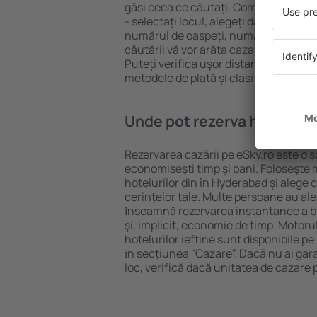
găsi ceea ce căutați. Completați câm
- selectați locul, alegeți data de che
numărul de oaspeți, numărul de camer
căutării vă vor arăta cazarea disponib
Puteți verifica uşor distanța de la hot
metodele de plată și clasificarea hote
Unde pot rezerva hoteluri 
Rezervarea cazării pe eSky.ro este o so
economiseşti timp și bani. Foloseşte 
hotelurilor din în Hyderabad și aleg
cerințelor tale. Multe persoane au al
ȋnseamnă rezervarea instantanee a bile
şi, implicit, economie de timp. Motoru
hotelurilor ieftine sunt disponibile pe
ȋn secţiunea "Cazare". Dacă nu ai gar
loc, verifică dacă unitatea de cazare 