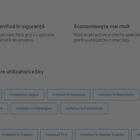
anifică ȋn siguranţă
Economiseşte mai mult
zervare fără griji cu opțiune
Prețuri atractive și oferte specia
atuită de anulare.
pentru utilizatorii conectați.
e utilizatorii eSky
Hoteluri în Jaipur
Hoteluri în Mumbai
Hoteluri în New Delhi
ni
Hoteluri în Pahalgam
Hoteluri în Panchkula
Hoteluri în Trebon
Hoteluri Tirli
Hoteluri în Sainte-Eulalie
H