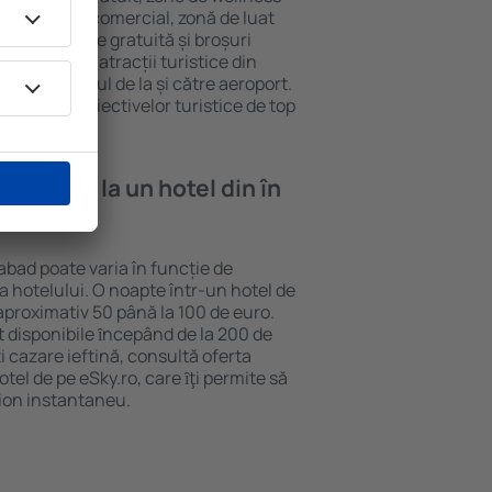
eră, centru comercial, zonă de luat
opii, parcare gratuită și broșuri
interesante atracții turistice din
d și transferul de la și către aeroport.
vizitarea obiectivelor turistice de top
e cazare la un hotel din în
abad poate varia în funcție de
ia hotelului. O noapte într-un hotel de
aproximativ 50 până la 100 de euro.
nt disponibile ȋncepând de la 200 de
 cazare ieftină, consultă oferta
el de pe eSky.ro, care ȋţi permite să
vion instantaneu.