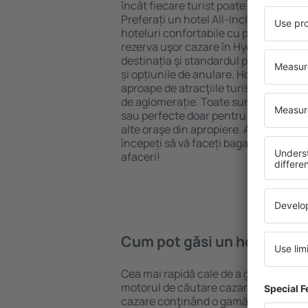
încât fiecare turist poate găsi cazare 
Preferați un hotel All-Inclusive cu st
hoteluri confortabile cu preţuri mici?
rezerva uşor cazare în Hyderabad} pen
destinația şi standardul pentru hotel,
și opțiunile de anulare. Hotelurile în
aproape de atracţiile turistice popula
de aglomerație. Toate sunt disponibi
sau perfecte doar pentru o noapte atun
alte oraşe din apropiere. Alegeți hotelu
începeți să vă faceți bagajele pentru 
afaceri!
Cum pot găsi un hotel în 
Cea mai rapidă cale de a găsi un hote
motorul de căutare cazare eSky. Baza
cazare conţinând o gamă largă de opţi