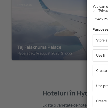
HYDERABAD
Taj Falaknuma Palace
Hyderabad, 14 august 2026, 2 nopți
Hoteluri în Hyderaba
Există o varietate de hoteluri disponib