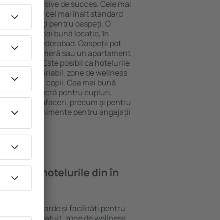
tel All-Inclusive de succes. Cele mai
 garantează cel mai înalt standard
gă de facilități pentru oaspeți. O
 oferă cea mai bună locație, ȋn
stracţii din Hyderabad. Oaspeții pot
 pot alege o cameră sau un apartament
voilor lor. Este posibil ca hotelurile
 un meniu variabil, zone de wellness
ivități pentru copii. Cea mai bună
alegere perfectă pentru cupluri,
 călătorie de afaceri, precum și pentru
ganizeze evenimente pentru angajații
oi găsi ȋn hotelurile din în
ferite standarde și facilități pentru
sunt Wi-Fi gratuit, zone de wellness