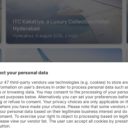
ITC Kakatiya, a Luxury Collection Hotel,
Hyderabad
Hyderabad, 14 august 2026, 2 nopți
HYDERABAD
Golkonda Resorts & Spa
Hyderabad, 14 august 2026, 2 nopți