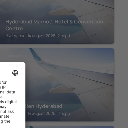
Hyderabad Marriott Hotel & Convention
Centre
Hyderabad, 14 august 2026, 2 nopți
HYDERABAD
Le Meridien Hyderabad
Hyderabad, 14 august 2026, 2 nopți