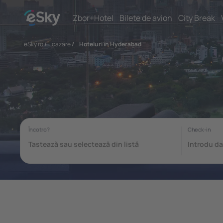
Zbor+Hotel
Bilete de avion
City Break
eSky.ro
/
cazare
/
Hoteluri în Hyderabad