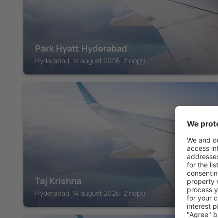
Park Hyatt Hyderabad
Hyderabad, 14 august 2026, 2 nopți
HYDERABAD
Taj Krishna
Hyderabad, 14 august 2026, 2 nopți