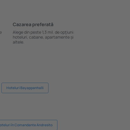
Cazarea preferată
le
Alege din peste 1,3 mil. de opţiuni:
hoteluri, cabane, apartamente și
altele.
Hoteluri Bayappanhalli
oteluri în Comandante Andresito