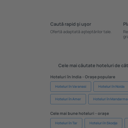
Caută rapid şi uşor
Pl
Ofertă adaptată aşteptărilor tale.
Re
gr
Cele mai căutate hoteluri de cătr
Hoteluri în India - Orașe populare
Hoteluri în Varanasi
Hoteluri în Noida
Hoteluri în Amer
Hoteluri în Mandarma
Cele mai bune hoteluri - orașe
Hoteluri în Tar
Hoteluri în Skodje