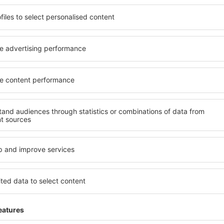
potrivită nevoilor sale.
elementele cheie ale unui ho
andarde ȋnalte sau preferați
bune hoteluri din Hyderabad
 Cu ajutorul nostru puteți
pentru servicii și o gamă lar
tru orice buget! Selectați
cazare cu standarde ridicate
 verificați metodele de plată
apropiere de principalele di
 Hyderabad sunt situate atât
folosi parcarea gratuită și
re, cât și puțin mai departe
care să corespundă perfect ne
le pentru o vacanță lungă
cu standarde ȋnalte să ofere
ci când doriţi să vizitaţi şi
precum spa și fitness, și act
l care vi se potriveşte și
cazare în Hyderabad este o 
o vacanţă sau călătorie de
familii și persoane aflate în
companii care doresc să or
lor.
Hyderabad?
Ce fel de facilităţi v
Hyderabad?
l în Hyderabad este folosind
 mare de date cu locuri de
Hotelurile în Hyderabad au di
uni este o garanție că veți
oaspeți. Cele mai frecvente 