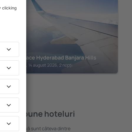
HYDERABAD
Hyatt Place Hyderabad Banjara Hills
Hyderabad, 14 august 2026, 2 nopți
e mai bune hoteluri
locație atractivă sunt câteva dintre