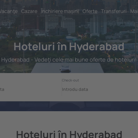
Vacanţe
Cazare
Închiriere mașini
Oferte
Transferuri
Mai
Hoteluri în Hyderabad
Hyderabad - Vedeţi cele mai bune oferte de hoteluri!
Hoteluri în Hyderabad