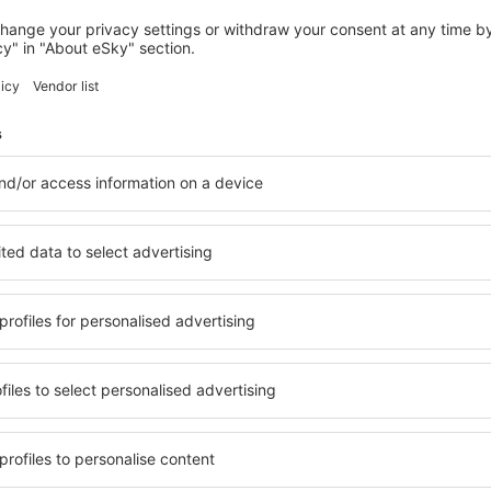
HYDERABAD
Taj Deccan
Hyderabad, 14 august 2026, 2 nopți
Vedeți mai multe hoteluri în Hyderabad
d
Hyderabad – cel
ile în Hyderabad, astfel
O varietate de servicii și o 