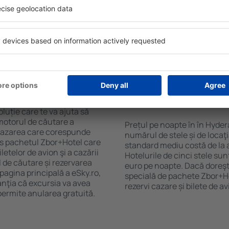
purile motorului de căutare
cu SPA, mini bar/seif în cam
ck-in și check-out, adăugați
masa, zonă de joacă pentru c
e şi gata! Rezultatele
informative despre cele mai 
ilă ȋn perioada selectată.
zonă. Unele proprietăți inclu
el ȋn centrul orașului,
Uneori, acestea încurajează 
lului.
în Hyderabad.
ȋn în Hyderabad?
Cât costă o noapte d
Hyderabad?
luție care te va ajuta să
motorul de căutare a
Prețul pe noapte în în Hyder
e cazarea care corespunde
numărul de stele și de locaţ
es pachetul Zbor+Hotel care
standard mediu costă de la 
telor de avion şi a cazării
Hotelurile de cinci stele su
l de căutare și rezervarea
euro pe noapte. Dacă doreşti
 pagina principală a eSky.ro,
specială de pachete Zbor+Hot
anţia că excursia va avea
rezervi cazare și bilete de a
permite anularea gratuită.