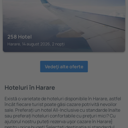
258 Hotel
Harare, 14 august 2026, 2 nopți
Vedeţi alte oferte
Hoteluri în Harare
Există o varietate de hoteluri disponibile în Harare, astfel
încât fiecare turist poate găsi cazare potrivită nevoilor
sale. Preferați un hotel All-Inclusive cu standarde ȋnalte
sau preferați hoteluri confortabile cu preţuri mici? Cu
ajutorul nostru puteți rezerva uşor cazare în Harare}
pentru orice buget! Selectați destinația şi standardul