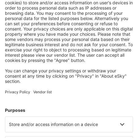
Ofertă adaptată aşteptărilor tale.
Planifică ȋn siguranţă
Rezervare fără griji cu opțiune gratuită de anulare.
Economiseşte mai mult
Prețuri atractive și oferte speciale pentru utilizatorii
conectați.
Cazarea preferată
Alege din peste 1,3 mil. de opţiuni: hoteluri, cabane,
apartamente și altele.
Cele mai căutate hoteluri de către utilizatorii eSky
Hoteluri în Zimbabwe - Orașe populare