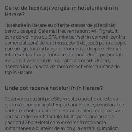
Ce fel de facilităţi voi găsi ȋn hotelurile din în
Harare?
Hotelurile în Harare au diferite standarde și facilități
pentru oaspeți. Cele mai frecvente sunt Wi-Fi gratuit,
zone de wellness cu SPA, mini bar/seif în cameră, centru
comercial, zonă de luat masa, zonă de joacă pentru copii,
parcare gratuită și broșuri informative despre cele mai
interesante atracții turistice din zonă. Unele proprietăți
includ și transferul de la și către aeroport. Uneori,
acestea încurajează vizitarea obiectivelor turistice de
top în Harare.
Unde pot rezerva hoteluri ȋn în Harare?
Rezervarea cazării pe eSky.ro este o soluție care te va
ajuta să economiseşti timp și bani. Foloseşte motorul de
căutare a hotelurilor din în Harare și alege cazarea care
corespunde cerințelor tale. Multe persoane au ales
pachetul Zbor+Hotel care ȋnseamnă rezervarea
instantanee a biletelor de avion şi a cazării şi, implicit,