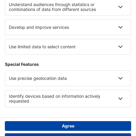
Cele mai bune hoteluri - regiuni
Hoteluri la Cascada Victoria
Hoteluri in Texas
Hoteluri în Alsacia
Hoteluri în Southport
Hoteluri pe Coasta Mării Chinei de Sud
Hoteluri În Tulcea județul