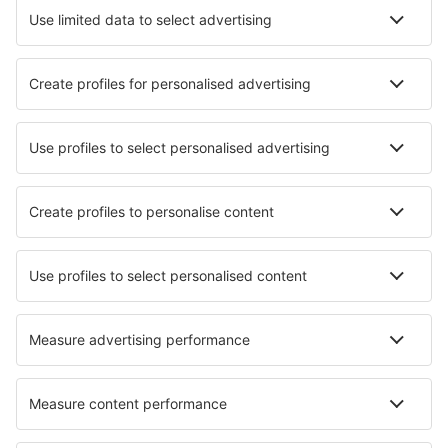
Hoteluri în Kariba
Hoteluri în Bulawayo
Hoteluri în Masvingo
Hoteluri în Victoria Falls
Hoteluri în Mutare
Hoteluri în Beitbridge
Hoteluri în Chipinge
Hoteluri în Bumi Hills
Hoteluri în Hwange
Hoteluri în Gweru
Cele mai bune hoteluri - orașe
Hoteluri în Kinnelon
Hoteluri în Yllas
Hoteluri în Bosia
Hoteluri în Salado
Hoteluri în Épagny
Hoteluri în Morud
Hoteluri în Ciciana
Hoteluri în Pella
Hoteluri El Ocote
Hoteluri în Vallenar