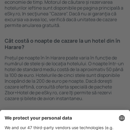
economie de timp. Motorul de căutare și rezervarea
hotelurilor ieftine sunt disponibile pe pagina principală a
eSky.ro, ȋn secţiunea "Cazare". Dacă nu ai garanţia că
excursia va avea loc, verifică dacă unitatea de cazare
permite anularea gratuită.
Cât costă o noapte de cazare la un hotel din în
Harare?
Prețul pe noapte în în Harare poate varia în funcție de
numărul de stele și de locaţia hotelului. O noapte într-un
hotel de standard mediu costă de la aproximativ 50 până
la 100 de euro. Hotelurile de cinci stele sunt disponibile
ȋncepând de la 200 de euro pe noapte. Dacă doreşti
cazare ieftină, consultă oferta specială de pachete
Zbor+Hotel de pe eSky.ro, care ȋţi permite să rezervi
cazare și bilete de avion instantaneu.
Caută rapid şi uşor