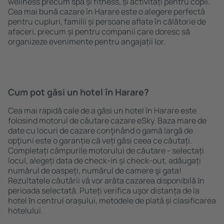
wellness precum spa și fitness, și activități pentru copii.
Cea mai bună cazare în Harare este o alegere perfectă
pentru cupluri, familii și persoane aflate în călătorie de
afaceri, precum și pentru companii care doresc să
organizeze evenimente pentru angajații lor.
Cum pot găsi un hotel în Harare?
Cea mai rapidă cale de a găsi un hotel în Harare este
folosind motorul de căutare cazare eSky. Baza mare de
date cu locuri de cazare conţinând o gamă largă de
opţiuni este o garanție că veți găsi ceea ce căutați.
Completați câmpurile motorului de căutare - selectați
locul, alegeți data de check-in și check-out, adăugați
numărul de oaspeți, numărul de camere şi gata!
Rezultatele căutării vă vor arăta cazarea disponibilă ȋn
perioada selectată. Puteți verifica uşor distanța de la
hotel ȋn centrul orașului, metodele de plată și clasificarea
hotelului.