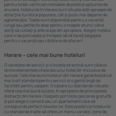
pentru hotel, verificați metodele de plată și opțiunile de
anulare. Hotelurile în Harare sunt situate atât aproape de
atracţiile turistice populare, cât și puțin mai departe de
aglomerație. Toate sunt disponibile pentru o vacanță
lungă sau perfecte doar pentru o noapte atunci când
doriţi să vizitaţi şi alte oraşe din apropiere. Alegeți hotelul
care vi se potriveşte și începeți să vă faceți bagajele
pentru o vacanţă sau călătorie de afaceri!
Harare – cele mai bune hoteluri
O varietate de servicii și o locație atractivă sunt câteva
dintre elementele cheie ale unui hotel All-Inclusive de
succes. Cele mai bune hoteluri din Harare garantează cel
mai înalt standard pentru servicii și o gamă largă de
facilități pentru oaspeți. O cazare cu standarde ridicate
oferă cea mai bună locație, ȋn apropiere de principalele
distracţii din Harare. Oaspeții pot folosi parcarea gratuită
și pot alege o cameră sau un apartament care să
corespundă perfect nevoilor lor. Este posibil ca hotelurile
cu standarde ȋnalte să ofere un meniu variabil, zone de