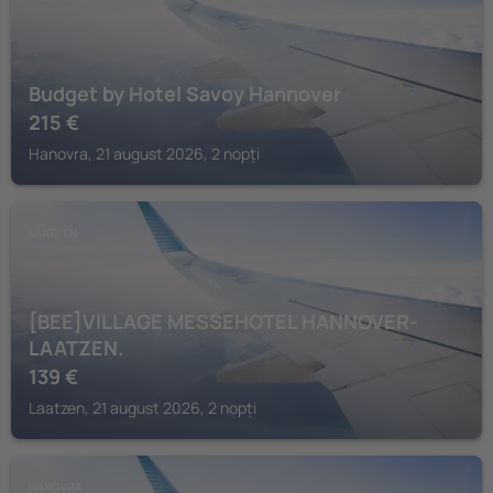
Budget by Hotel Savoy Hannover
215
€
Hanovra, 21 august 2026, 2 nopți
LAATZEN
[BEE]VILLAGE MESSEHOTEL HANNOVER-
LAATZEN.
139
€
Laatzen, 21 august 2026, 2 nopți
HANOVRA