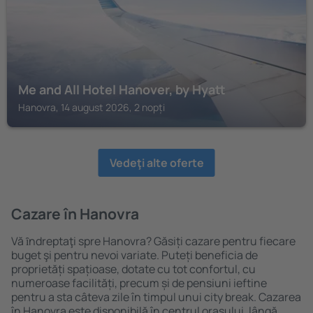
Me and All Hotel Hanover, by Hyatt
Hanovra, 14 august 2026, 2 nopți
Vedeţi alte oferte
Cazare în Hanovra
Vă ȋndreptaţi spre Hanovra? Găsiți cazare pentru fiecare
buget şi pentru nevoi variate. Puteți beneficia de
proprietăți spațioase, dotate cu tot confortul, cu
numeroase facilități, precum și de pensiuni ieftine
pentru a sta câteva zile în timpul unui city break. Cazarea
în Hanovra este disponibilă în centrul orașului, lângă