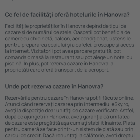
Ce fel de facilităţi oferă hotelurile în Hanovra?
Facilitățile proprietăţilor în Hanovra depind de tipul de
cazare și de numărul de stele. Oaspeții pot beneficia de
camere cu chicinetă, balcon, aer condiționat, ustensile
pentru prepararea ceaiului şi a cafelei, prosoape și acces
la internet. Vizitatorii pot avea parcare gratuită, pot
comanda o masă la restaurant sau pot alege un hotel cu
piscină. În plus, pot rezerva cazare în Hanovra la
proprietăți care oferă transport de la aeroport.
Unde pot rezerva cazare în Hanovra?
Rezervările pentru cazare în Hanovra pot fi făcute online.
Atunci când rezervați cazarea prin intermediul eSky.ro,
aveţi la dispoziţie doar unităţi de cazare verificate. Astfel,
după ce ajungeți în Hanovra, aveţi garanţia că unitatea
de cazare este pregătită aşa cum aţi stabilit ȋnainte. Plata
pentru cameră se face printr-un sistem de plată sau prin
cardul de credit. Dacă renunţaţi la călătorie, aveți dreptul