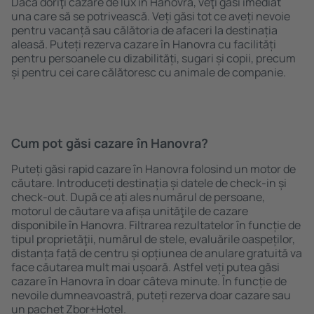
Dacă doriţi cazare de lux în Hanovra, veţi găsi imediat
una care să se potrivească. Veți găsi tot ce aveți nevoie
pentru vacanță sau călătoria de afaceri la destinația
aleasă. Puteți rezerva cazare în Hanovra cu facilități
pentru persoanele cu dizabilități, sugari și copii, precum
și pentru cei care călătoresc cu animale de companie.
Cum pot găsi cazare în Hanovra?
Puteți găsi rapid cazare în Hanovra folosind un motor de
căutare. Introduceți destinația și datele de check-in și
check-out. După ce ați ales numărul de persoane,
motorul de căutare va afișa unităţile de cazare
disponibile în Hanovra. Filtrarea rezultatelor în funcție de
tipul proprietăţii, numărul de stele, evaluările oaspeților,
distanța față de centru și opțiunea de anulare gratuită va
face căutarea mult mai ușoară. Astfel veți putea găsi
cazare în Hanovra în doar câteva minute. În funcție de
nevoile dumneavoastră, puteți rezerva doar cazare sau
un pachet Zbor+Hotel.