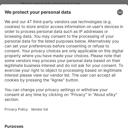
Ofertă adaptată aşteptărilor tale.
Planifică ȋn siguranţă
Rezervare fără griji cu opțiune gratuită de anulare.
Economiseşte mai mult
Prețuri atractive și oferte speciale pentru utilizatorii
conectați.
Cazarea preferată
Alege din peste 1,3 mil. de opţiuni: hoteluri, cabane,
apartamente și altele.
Cele mai căutate cazări de către utilizatorii eSky
Cazare în Germania - Orașe populare