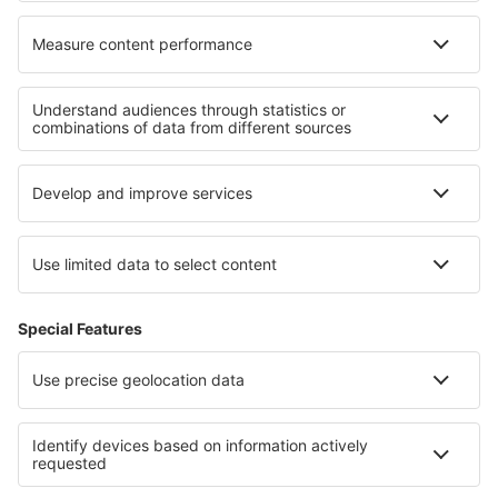
Cele mai bune locuri de cazare - regiuni
Cazare in Saxonia Inferioară
Cazare in Bavarian Alps
Cazare în Oberstdorf
Cazare on East Frisian Islands
Cazare in Renania-Palatinat
Cazare in Lednice - Valtice Area
Cazare în South Bohemia
Cazare in Dobrici
Cazare în Muntenia
Cazare in Pennsylvania