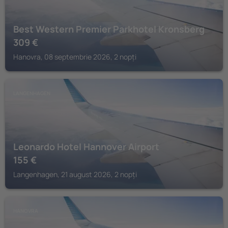
Best Western Premier Parkhotel Kronsberg
309
€
Hanovra, 08 septembrie 2026, 2 nopți
LANGENHAGEN
Leonardo Hotel Hannover Airport
155
€
Langenhagen, 21 august 2026, 2 nopți
HANOVRA