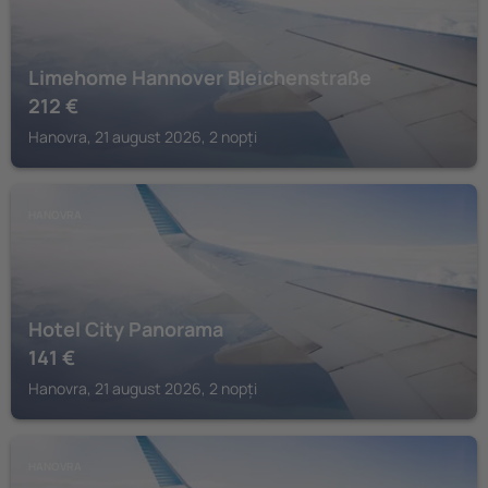
Limehome Hannover Bleichenstraße
212
€
Hanovra, 21 august 2026, 2 nopți
HANOVRA
Hotel City Panorama
141
€
Hanovra, 21 august 2026, 2 nopți
HANOVRA