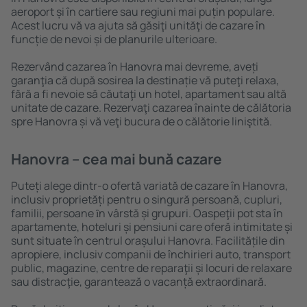
aeroport și în cartiere sau regiuni mai puțin populare.
Acest lucru vă va ajuta să găsiţi unităţi de cazare în
funcție de nevoi și de planurile ulterioare.
Rezervând cazarea în Hanovra mai devreme, aveți
garanţia că după sosirea la destinație vă puteţi relaxa,
fără a fi nevoie să căutaţi un hotel, apartament sau altă
unitate de cazare. Rezervaţi cazarea înainte de călătoria
spre Hanovra și vă veţi bucura de o călătorie liniştită.
Hanovra – cea mai bună cazare
Puteți alege dintr-o ofertă variată de cazare în Hanovra,
inclusiv proprietăți pentru o singură persoană, cupluri,
familii, persoane ȋn vârstă și grupuri. Oaspeţii pot sta în
apartamente, hoteluri și pensiuni care oferă intimitate și
sunt situate în centrul orașului Hanovra. Facilitățile din
apropiere, inclusiv companii de închirieri auto, transport
public, magazine, centre de reparaţii și locuri de relaxare
sau distracţie, garantează o vacanță extraordinară.