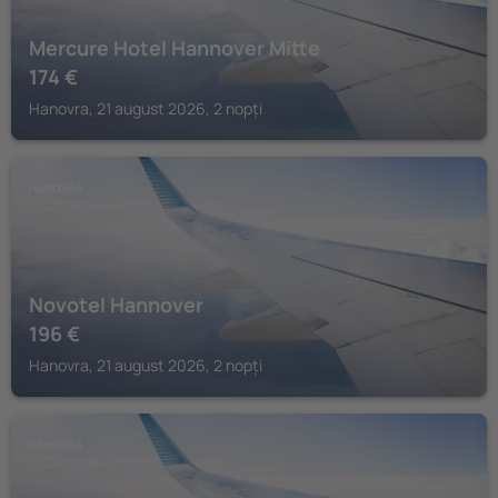
Mercure Hotel Hannover Mitte
174
€
Hanovra, 21 august 2026, 2 nopți
HANOVRA
Novotel Hannover
196
€
Hanovra, 21 august 2026, 2 nopți
HANOVRA