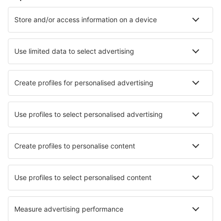
Cazare Westerhever
Cazare în Zingst
Cazare în Gromitz
Cazare în Westerland
Cazare în Heringsdorf
Cazare în Kassel
Cazare în Uckeritz
Cazare în Timmendorfer Strand
Cazare în Nesselwang
Cazare în Schwerin
Cele mai bune locuri de cazare - orașe
Cazare în Ibarlucea
Cazare în Casapesenna
Cazare în Riversdale
Cazare în Sondervig
Cazare în Nissaki
Cazare în Saariselka
Cazare în Primavera Do Leste
Cazare în Trowbridge
Cazare în Allanton
Cazare în Mesorópi