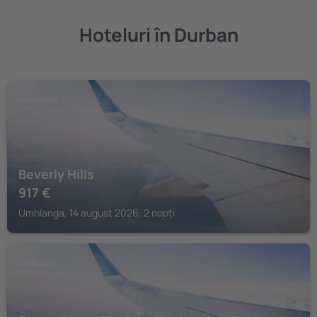
Hoteluri în Durban
UMHLANGA
Beverly Hills
917
€
Umhlanga, 14 august 2026, 2 nopți
UMHLANGA