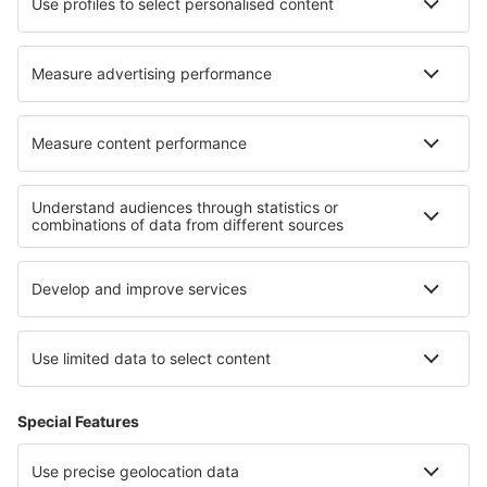
Cele mai bune hoteluri - regiuni
Hoteluri in Sabi Sand Game Reserve
Hoteluri in Marakele National Park
Hoteluri in Addo Elephant National Park
Hoteluri în Parcul Național Kruger
Hoteluri in Klaserie Nature Reserve
Hoteluri în Belize
Hoteluri în Lusatian Mountains
Hoteluri in Lower Silesia
Hoteluri în Atlantico
Hoteluri în Alta-Snowbird