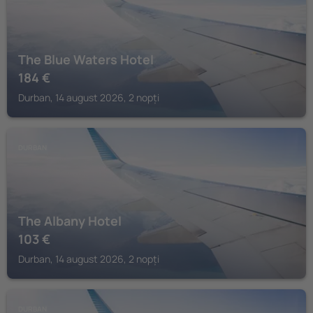
The Blue Waters Hotel
184
€
Durban, 14 august 2026, 2 nopți
DURBAN
The Albany Hotel
103
€
Durban, 14 august 2026, 2 nopți
DURBAN