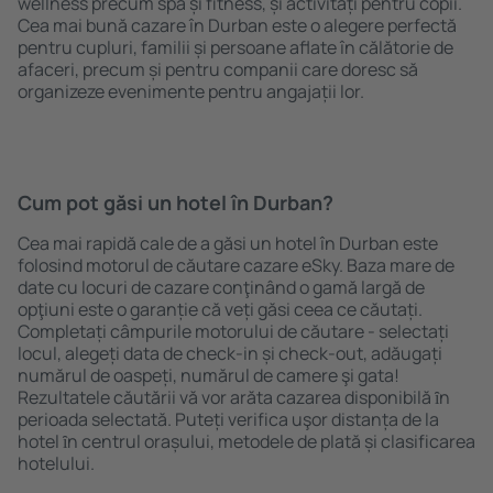
wellness precum spa și fitness, și activități pentru copii.
Cea mai bună cazare în Durban este o alegere perfectă
pentru cupluri, familii și persoane aflate în călătorie de
afaceri, precum și pentru companii care doresc să
organizeze evenimente pentru angajații lor.
Cum pot găsi un hotel în Durban?
Cea mai rapidă cale de a găsi un hotel în Durban este
folosind motorul de căutare cazare eSky. Baza mare de
date cu locuri de cazare conţinând o gamă largă de
opţiuni este o garanție că veți găsi ceea ce căutați.
Completați câmpurile motorului de căutare - selectați
locul, alegeți data de check-in și check-out, adăugați
numărul de oaspeți, numărul de camere şi gata!
Rezultatele căutării vă vor arăta cazarea disponibilă ȋn
perioada selectată. Puteți verifica uşor distanța de la
hotel ȋn centrul orașului, metodele de plată și clasificarea
hotelului.