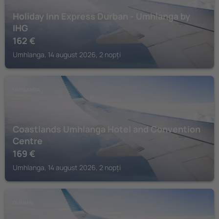
Holiday Inn Express Durban - Umhlanga by
IHG
162
€
Umhlanga, 14 august 2026, 2 nopți
UMHLANGA
Coastlands Umhlanga Hotel and Convention
Centre
169
€
Umhlanga, 14 august 2026, 2 nopți
DURBAN