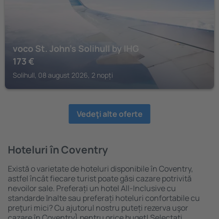
voco St. John's Solihull by IHG
173
€
Solihull, 08 august 2026, 2 nopți
Vedeţi alte oferte
Hoteluri în Coventry
Există o varietate de hoteluri disponibile în Coventry,
astfel încât fiecare turist poate găsi cazare potrivită
nevoilor sale. Preferați un hotel All-Inclusive cu
standarde ȋnalte sau preferați hoteluri confortabile cu
preţuri mici? Cu ajutorul nostru puteți rezerva uşor
cazare în Coventry} pentru orice buget! Selectați