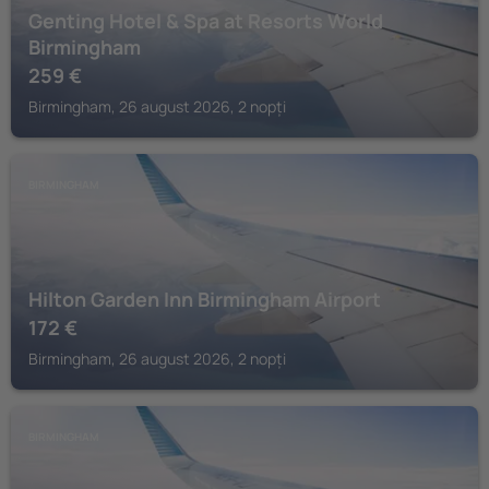
Genting Hotel & Spa at Resorts World
Birmingham
259
€
Birmingham, 26 august 2026, 2 nopți
BIRMINGHAM
Hilton Garden Inn Birmingham Airport
172
€
Birmingham, 26 august 2026, 2 nopți
BIRMINGHAM