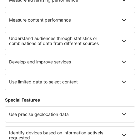
Hoteluri în Bad Endbach
Hoteluri în Benetutti
Cele mai bune hoteluri - regiuni
Hoteluri ȋn Irlanda de Nord
Hoteluri în Riviera Engleză
Hoteluri în Guernsey
Hoteluri în Great Yarmouth
Hoteluri in Scotland
Hoteluri în Valmeinier
Hoteluri on Adratic Coast
Hoteluri in Baja California
Hoteluri in Drake Bay
Hoteluri in Kos