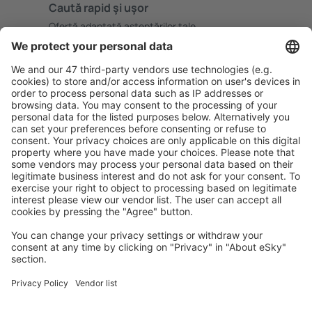
Caută rapid şi uşor
Ofertă adaptată aşteptărilor tale.
Planifică ȋn siguranţă
Rezervare fără griji cu opțiune gratuită de anulare.
Economiseşte mai mult
Prețuri atractive și oferte speciale pentru utilizatorii
conectați.
Cazarea preferată
Alege din peste 1,3 mil. de opţiuni: hoteluri, cabane,
apartamente și altele.
Cele mai căutate hoteluri de către utilizatorii eSky
Hoteluri în Marea Britanie - Orașe populare