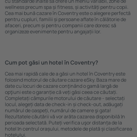
cu standarde ȋnalte să ofere un meniu variabil, zone de
wellness precum spa și fitness, și activități pentru copii.
Cea mai bună cazare în Coventry este o alegere perfectă
pentru cupluri, familii și persoane aflate în călătorie de
afaceri, precum și pentru companii care doresc să
organizeze evenimente pentru angajații lor.
Cum pot găsi un hotel în Coventry?
Cea mai rapidă cale de a găsi un hotel în Coventry este
folosind motorul de căutare cazare eSky. Baza mare de
date cu locuri de cazare conţinând o gamă largă de
opţiuni este o garanție că veți găsi ceea ce căutați.
Completați câmpurile motorului de căutare - selectați
locul, alegeți data de check-in și check-out, adăugați
numărul de oaspeți, numărul de camere şi gata!
Rezultatele căutării vă vor arăta cazarea disponibilă ȋn
perioada selectată. Puteți verifica uşor distanța de la
hotel ȋn centrul orașului, metodele de plată și clasificarea
hotelului.