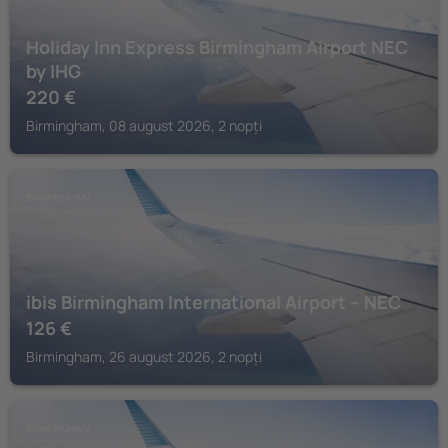
Holiday Inn Express Birmingham Airport NEC
by IHG
220
€
Birmingham, 08 august 2026, 2 nopți
BIRMINGHAM
ibis Birmingham International Airport – NEC
126
€
Birmingham, 26 august 2026, 2 nopți
BIRMINGHAM