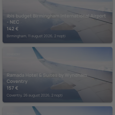
ibis budget Birmingham International Airport
- NEC
142
€
Birmingham, 11 august 2026, 2 nopți
COVENTRY
Ramada Hotel & Suites by Wyndham
Coventry
157
€
Coventry, 26 august 2026, 2 nopți
SOLIHULL