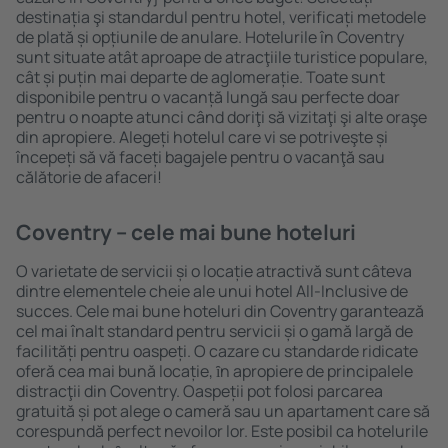
destinația şi standardul pentru hotel, verificați metodele
de plată și opțiunile de anulare. Hotelurile în Coventry
sunt situate atât aproape de atracţiile turistice populare,
cât și puțin mai departe de aglomerație. Toate sunt
disponibile pentru o vacanță lungă sau perfecte doar
pentru o noapte atunci când doriţi să vizitaţi şi alte oraşe
din apropiere. Alegeți hotelul care vi se potriveşte și
începeți să vă faceți bagajele pentru o vacanţă sau
călătorie de afaceri!
Coventry – cele mai bune hoteluri
O varietate de servicii și o locație atractivă sunt câteva
dintre elementele cheie ale unui hotel All-Inclusive de
succes. Cele mai bune hoteluri din Coventry garantează
cel mai înalt standard pentru servicii și o gamă largă de
facilități pentru oaspeți. O cazare cu standarde ridicate
oferă cea mai bună locație, ȋn apropiere de principalele
distracţii din Coventry. Oaspeții pot folosi parcarea
gratuită și pot alege o cameră sau un apartament care să
corespundă perfect nevoilor lor. Este posibil ca hotelurile