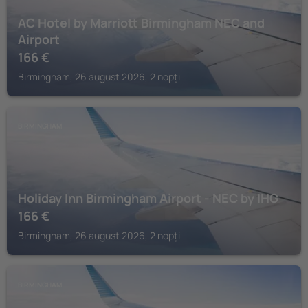
AC Hotel by Marriott Birmingham NEC and
Airport
166
€
Birmingham, 26 august 2026, 2 nopți
BIRMINGHAM
Holiday Inn Birmingham Airport - NEC by IHG
166
€
Birmingham, 26 august 2026, 2 nopți
BIRMINGHAM