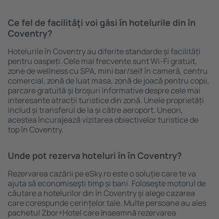
Ce fel de facilităţi voi găsi ȋn hotelurile din în
Coventry?
Hotelurile în Coventry au diferite standarde și facilități
pentru oaspeți. Cele mai frecvente sunt Wi-Fi gratuit,
zone de wellness cu SPA, mini bar/seif în cameră, centru
comercial, zonă de luat masa, zonă de joacă pentru copii,
parcare gratuită și broșuri informative despre cele mai
interesante atracții turistice din zonă. Unele proprietăți
includ și transferul de la și către aeroport. Uneori,
acestea încurajează vizitarea obiectivelor turistice de
top în Coventry.
Unde pot rezerva hoteluri ȋn în Coventry?
Rezervarea cazării pe eSky.ro este o soluție care te va
ajuta să economiseşti timp și bani. Foloseşte motorul de
căutare a hotelurilor din în Coventry și alege cazarea
care corespunde cerințelor tale. Multe persoane au ales
pachetul Zbor+Hotel care ȋnseamnă rezervarea