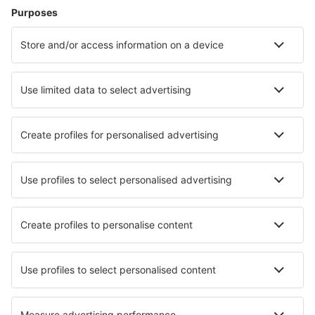
Hoteluri în Birmingham
Hoteluri în Liverpool
Hoteluri în Manchester
Hoteluri în Edinburgh
Hoteluri în Londra
Hoteluri în Rye
Hoteluri în Penrith
Hoteluri în Dumfries
Hoteluri în Milton Keynes
Hoteluri în Saxmundham
Cele mai bune hoteluri - orașe
Hoteluri în Ridgewood
Hoteluri în Jesus Pobre
Hoteluri în Abenberg
Hoteluri în Case Nuove
Hoteluri în Bad Leonfelden
Hoteluri în Elgersburg
Hoteluri în Fuchu
Hoteluri în Tassin-la-Demi-Lune