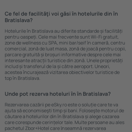
Ce fel de facilităţi voi găsi ȋn hotelurile din în
Bratislava?
Hotelurile în Bratislava au diferite standarde și facilități
pentru oaspeți. Cele mai frecvente sunt Wi-Fi gratuit,
zone de wellness cu SPA, mini bar/seif în cameră, centru
comercial, zonă de luat masa, zonă de joacă pentru copii,
parcare gratuită și broșuri informative despre cele mai
interesante atracții turistice din zonă. Unele proprietăți
includ și transferul de la și către aeroport. Uneori,
acestea încurajează vizitarea obiectivelor turistice de
top în Bratislava.
Unde pot rezerva hoteluri ȋn în Bratislava?
Rezervarea cazării pe eSky.ro este o soluție care te va
ajuta să economiseşti timp și bani. Foloseşte motorul de
căutare a hotelurilor din în Bratislava și alege cazarea
care corespunde cerințelor tale. Multe persoane au ales
pachetul Zbor+Hotel care ȋnseamnă rezervarea