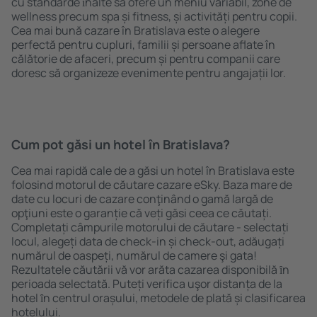
cu standarde ȋnalte să ofere un meniu variabil, zone de
wellness precum spa și fitness, și activități pentru copii.
Cea mai bună cazare în Bratislava este o alegere
perfectă pentru cupluri, familii și persoane aflate în
călătorie de afaceri, precum și pentru companii care
doresc să organizeze evenimente pentru angajații lor.
Cum pot găsi un hotel în Bratislava?
Cea mai rapidă cale de a găsi un hotel în Bratislava este
folosind motorul de căutare cazare eSky. Baza mare de
date cu locuri de cazare conţinând o gamă largă de
opţiuni este o garanție că veți găsi ceea ce căutați.
Completați câmpurile motorului de căutare - selectați
locul, alegeți data de check-in și check-out, adăugați
numărul de oaspeți, numărul de camere şi gata!
Rezultatele căutării vă vor arăta cazarea disponibilă ȋn
perioada selectată. Puteți verifica uşor distanța de la
hotel ȋn centrul orașului, metodele de plată și clasificarea
hotelului.