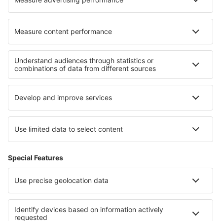
Hoteluri în Hatch Beauchamp
Hoteluri în Dracut
Cele mai bune hoteluri - regiuni
Hoteluri în Slovacia
Hoteluri in Šariš
Hoteluri in Spis
Hoteluri in Upper Povazie
Hoteluri in Kysuce
Hoteluri în Costa Vasca
Hoteluri În Dolj județul
Hoteluri in Black Forest
Hoteluri Bansko province
Hoteluri in Southeastern Anatolia