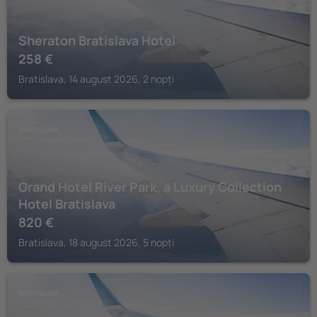
Sheraton Bratislava Hotel
258
€
Bratislava, 14 august 2026, 2 nopți
BRATISLAVA
Grand Hotel River Park, a Luxury Collection
Hotel Bratislava
820
€
Bratislava, 18 august 2026, 5 nopți
BRATISLAVA