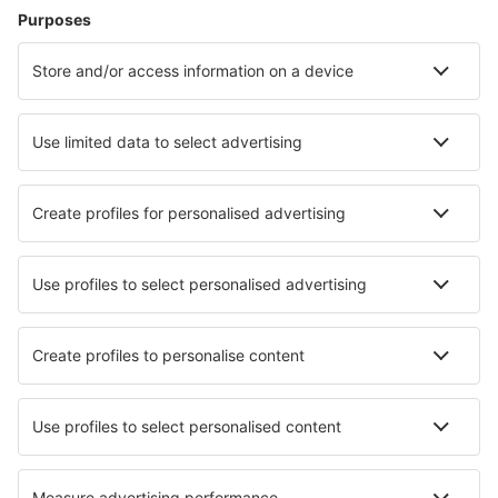
Hoteluri în Poprad
Hoteluri în Kosice
Hoteluri în Vysoke Tatry
Hoteluri în Liptovsky Mikulas
Hoteluri în Banska Bystrica
Hoteluri Krupina
Hoteluri Rimavska Sobota
Hoteluri în L'ubeľa
Hoteluri în Sklene Teplice
Hoteluri în Štrba
Cele mai bune hoteluri - orașe
Hoteluri în Vathýlakkos
Hoteluri în Algonquin
Hoteluri în San Quirze Del Valles
Hoteluri în Midsland
Hoteluri în Vilafranca del Penedes
Hoteluri în Sahagun
Hoteluri în Villacarriedo
Hoteluri în Carnac-Plage