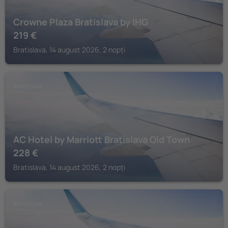
Crowne Plaza Bratislava by IHG
219
€
Bratislava, 14 august 2026, 2 nopți
BRATISLAVA
AC Hotel by Marriott Bratislava Old Town
228
€
Bratislava, 14 august 2026, 2 nopți
BRATISLAVA