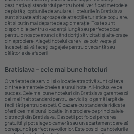
destinația şi standardul pentru hotel, verificați metodele
de plată și opțiunile de anulare. Hotelurile în Bratislava
sunt situate atât aproape de atracţiile turistice populare,
cât și puțin mai departe de aglomerație. Toate sunt
disponibile pentru o vacanță lungă sau perfecte doar
pentru o noapte atunci când doriţi să vizitaţi şi alte oraşe
din apropiere. Alegeți hotelul care vi se potriveşte și
începeți să vă faceți bagajele pentru o vacanţă sau
călătorie de afaceri!
Bratislava – cele mai bune hoteluri
O varietate de servicii și o locație atractivă sunt câteva
dintre elementele cheie ale unui hotel All-Inclusive de
succes. Cele mai bune hoteluri din Bratislava garantează
cel mai înalt standard pentru servicii și o gamă largă de
facilități pentru oaspeți. O cazare cu standarde ridicate
oferă cea mai bună locație, ȋn apropiere de principalele
distracţii din Bratislava. Oaspeții pot folosi parcarea
gratuită și pot alege o cameră sau un apartament care să
corespundă perfect nevoilor lor. Este posibil ca hotelurile