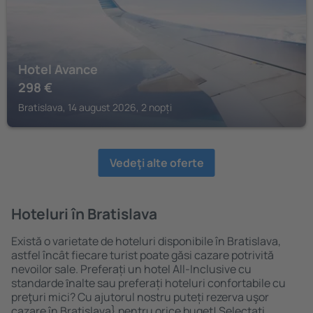
Hotel Avance
298
€
Bratislava, 14 august 2026, 2 nopți
Vedeţi alte oferte
Hoteluri în Bratislava
Există o varietate de hoteluri disponibile în Bratislava,
astfel încât fiecare turist poate găsi cazare potrivită
nevoilor sale. Preferați un hotel All-Inclusive cu
standarde ȋnalte sau preferați hoteluri confortabile cu
preţuri mici? Cu ajutorul nostru puteți rezerva uşor
cazare în Bratislava} pentru orice buget! Selectați