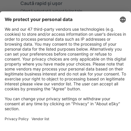
Caută rapid şi uşor
Ofertă adaptată aşteptărilor tale.
Planifică ȋn siguranţă
Rezervare fără griji cu opțiune gratuită de anulare.
Economiseşte mai mult
Prețuri atractive și oferte speciale pentru utilizatorii
conectați.
Cazarea preferată
Alege din peste 1,3 mil. de opţiuni: hoteluri, cabane,
apartamente și altele.
Cele mai căutate hoteluri de către utilizatorii eSky
Hoteluri în Slovacia - Orașe populare